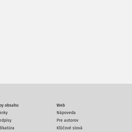
py obsahu
Web
ánky
Nápoveda
edpisy
Pre autorov
dikatúra
Kľúčové slová