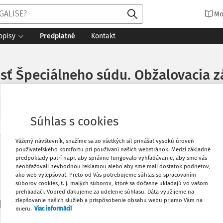
Mo
opisy
Predplatné
Kontakt
osť Špeciálneho súdu. Obžalovacia z
Súhlas s cookies
Vytlačiť
Vážený návštevník, snažíme sa zo všetkých síl prinášať vysokú úroveň
Máte predplatné?
Prihláste sa
používateľského komfortu pri používaní našich webstránok. Medzi základné
predpoklady patrí napr. aby správne fungovalo vyhľadávanie, aby sme vás
neobťažovali nevhodnou reklamou alebo aby sme mali dostatok podnetov,
Obľúbené
ako web vylepšovať. Preto od Vás potrebujeme súhlas so spracovaním
súborov cookies, t. j. malých súborov, ktoré sa dočasne ukladajú vo vašom
prehliadači. Vopred ďakujeme za udelenie súhlasu. Dáta využijeme na
Stiahnuť
zlepšovanie našich služieb a prispôsobenie obsahu webu priamo Vám na
li len začiatok...
mieru.
Viac informácií