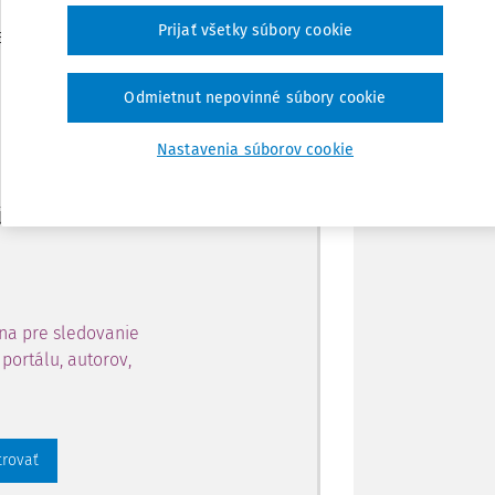
Zdieľať
Prijať všetky súbory cookie
je dostupný predplatiteľom
Poznámka
Odmietnut nepovinné súbory cookie
ahu a získajte prístup na 10
Nastavenia súborov cookie
 zaregistrovať.
 aj k vybranému obsahu:
na pre sledovanie
portálu, autorov,
trovať