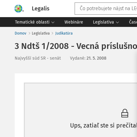
Legalis
Tematické oblasti
Webináre
Legislatíva
Čas
Domov
Legislatíva
Judikatúra
3 Ndtš 1/2008 - Vecná príslušn
Najvyšší súd SR - senát
Vydané
:
21. 5. 2008
Ups, zatiaľ ste si prečíta