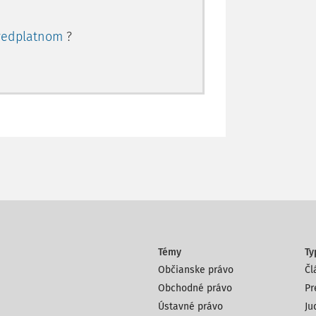
redplatnom
?
Témy
Ty
Občianske právo
Čl
Obchodné právo
Pr
Ústavné právo
Ju