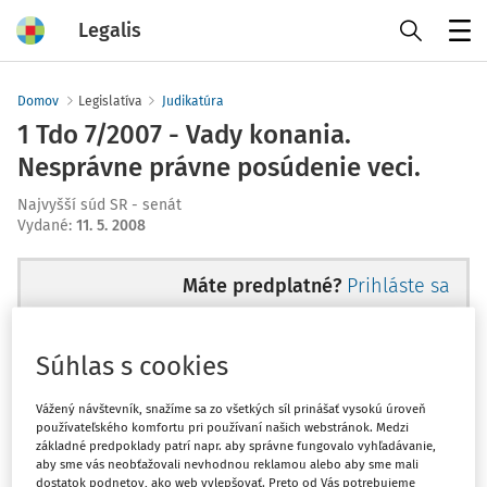
Legalis
Menu
Domov
Legislatíva
Judikatúra
1 Tdo 7/2007 - Vady konania.
Nesprávne právne posúdenie veci.
Najvyšší súd SR - senát
Vydané
:
11. 5. 2008
Máte predplatné?
Prihláste sa
Súhlas s cookies
Ups, zatiaľ ste si prečítali len
Vážený návštevník, snažíme sa zo všetkých síl prinášať vysokú úroveň
používateľského komfortu pri používaní našich webstránok. Medzi
začiatok...
základné predpoklady patrí napr. aby správne fungovalo vyhľadávanie,
aby sme vás neobťažovali nevhodnou reklamou alebo aby sme mali
dostatok podnetov, ako web vylepšovať. Preto od Vás potrebujeme