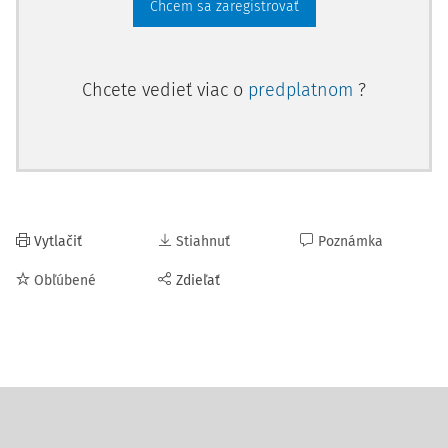
Chcem sa zaregistrovať
Chcete vedieť viac o
predplatnom
?
Vytlačiť
Stiahnuť
Poznámka
Obľúbené
Zdieľať