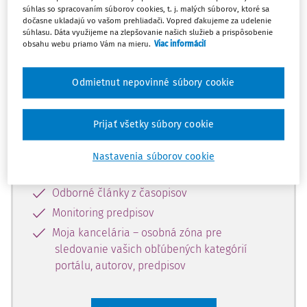
súhlas so spracovaním súborov cookies, t. j. malých súborov, ktoré sa
Celý odborný obsah z tejto oblasti je
dočasne ukladajú vo vašom prehliadači. Vopred ďakujeme za udelenie
súhlasu. Dáta využijeme na zlepšovanie našich služieb a prispôsobenie
dostupný predplatiteľom portálu.
obsahu webu priamo Vám na mieru.
Viac informácií
Odomknite si prístup k odbornému
Odmietnut nepovinné súbory cookie
obsahu a získajte prístup na 10 dní
zdarma, stačí sa len zaregistrovať.
Prijať všetky súbory cookie
Vďaka registrácii získate prístup aj k
Nastavenia súborov cookie
vybranému obsahu:
Odborné články z časopisov
Monitoring predpisov
Moja kancelária – osobná zóna pre
sledovanie vašich obľúbených kategórií
portálu, autorov, predpisov