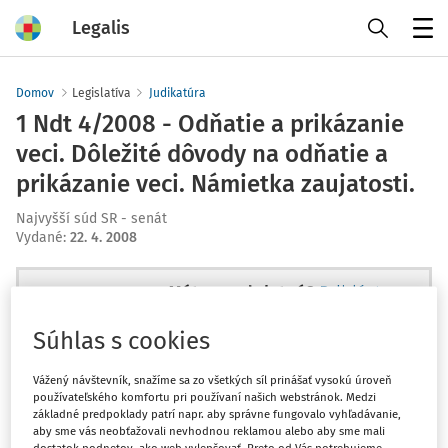
Legalis
Menu
Domov
Legislatíva
Judikatúra
1 Ndt 4/2008 - Odňatie a prikázanie
veci. Dôležité dôvody na odňatie a
prikázanie veci. Námietka zaujatosti.
Najvyšší súd SR - senát
Vydané
:
22. 4. 2008
Máte predplatné?
Prihláste sa
Súhlas s cookies
Vážený návštevník, snažíme sa zo všetkých síl prinášať vysokú úroveň
používateľského komfortu pri používaní našich webstránok. Medzi
Ups, zatiaľ ste si prečítali len
základné predpoklady patrí napr. aby správne fungovalo vyhľadávanie,
začiatok...
aby sme vás neobťažovali nevhodnou reklamou alebo aby sme mali