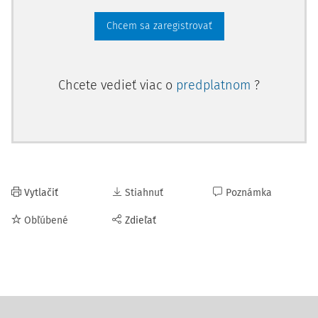
Chcem sa zaregistrovať
Chcete vedieť viac o
predplatnom
?
Vytlačiť
Stiahnuť
Poznámka
Obľúbené
Zdieľať