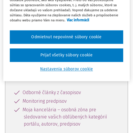
dostatok podnetov, ako web vylepšovať. Preto od Vás potrebujeme
súhlas so spracovaním súborov cookies, t. j. malých súborov, ktoré sa
dočasne ukladajú vo vašom prehliadači. Vopred ďakujeme za udelenie
Celý odborný obsah z tejto oblasti je
súhlasu. Dáta využijeme na zlepšovanie našich služieb a prispôsobenie
obsahu webu priamo Vám na mieru.
Viac informácií
dostupný predplatiteľom portálu.
Odmietnut nepovinné súbory cookie
Odomknite si prístup k odbornému
obsahu a získajte prístup na 10 dní
zdarma, stačí sa len zaregistrovať.
Prijať všetky súbory cookie
Nastavenia súborov cookie
Vďaka registrácii získate prístup aj k
vybranému obsahu:
Odborné články z časopisov
Monitoring predpisov
Moja kancelária – osobná zóna pre
sledovanie vašich obľúbených kategórií
portálu, autorov, predpisov