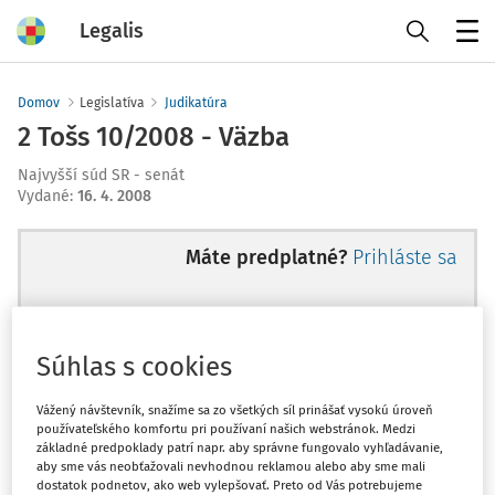
Legalis
Menu
Domov
Legislatíva
Judikatúra
2 Tošs 10/2008 - Väzba
Najvyšší súd SR - senát
Vydané
:
16. 4. 2008
Máte predplatné?
Prihláste sa
Súhlas s cookies
Ups, zatiaľ ste si prečítali len
začiatok...
Vážený návštevník, snažíme sa zo všetkých síl prinášať vysokú úroveň
používateľského komfortu pri používaní našich webstránok. Medzi
základné predpoklady patrí napr. aby správne fungovalo vyhľadávanie,
aby sme vás neobťažovali nevhodnou reklamou alebo aby sme mali
Celý odborný obsah z tejto oblasti je
dostatok podnetov, ako web vylepšovať. Preto od Vás potrebujeme