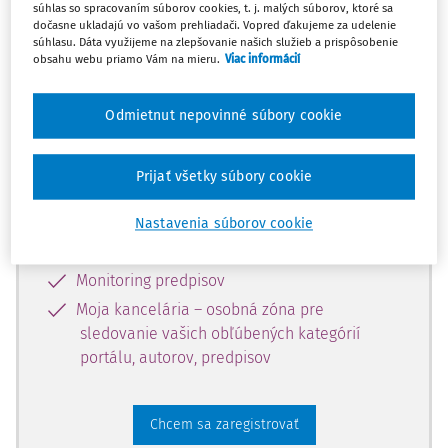
súhlas so spracovaním súborov cookies, t. j. malých súborov, ktoré sa
dostupný predplatiteľom portálu.
dočasne ukladajú vo vašom prehliadači. Vopred ďakujeme za udelenie
súhlasu. Dáta využijeme na zlepšovanie našich služieb a prispôsobenie
obsahu webu priamo Vám na mieru.
Viac informácií
Odomknite si prístup k odbornému
obsahu a získajte prístup na 10 dní
Odmietnut nepovinné súbory cookie
zdarma, stačí sa len zaregistrovať.
Prijať všetky súbory cookie
Vďaka registrácii získate prístup aj k
vybranému obsahu:
Nastavenia súborov cookie
Odborné články z časopisov
Monitoring predpisov
Moja kancelária – osobná zóna pre
sledovanie vašich obľúbených kategórií
portálu, autorov, predpisov
Chcem sa zaregistrovať