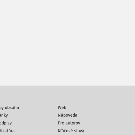
py obsahu
Web
ánky
Nápoveda
edpisy
Pre autorov
dikatúra
Kľúčové slová