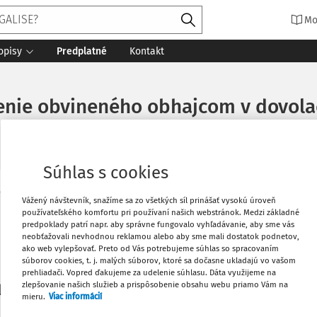
Mo
opisy
Predplatné
Kontakt
penie obvineného obhajcom v dovol
Súhlas s cookies
Vytlačiť
Vážený návštevník, snažíme sa zo všetkých síl prinášať vysokú úroveň
Máte predplatné?
Prihláste sa
používateľského komfortu pri používaní našich webstránok. Medzi základné
predpoklady patrí napr. aby správne fungovalo vyhľadávanie, aby sme vás
neobťažovali nevhodnou reklamou alebo aby sme mali dostatok podnetov,
Obľúbené
ako web vylepšovať. Preto od Vás potrebujeme súhlas so spracovaním
súborov cookies, t. j. malých súborov, ktoré sa dočasne ukladajú vo vašom
prehliadači. Vopred ďakujeme za udelenie súhlasu. Dáta využijeme na
Stiahnuť
zlepšovanie našich služieb a prispôsobenie obsahu webu priamo Vám na
li len začiatok...
mieru.
Viac informácií