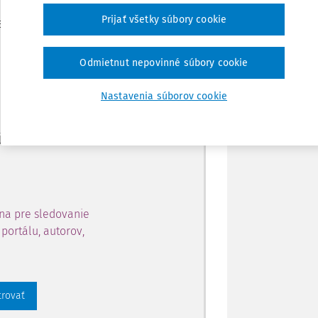
Zdieľať
Prijať všetky súbory cookie
je dostupný predplatiteľom
Poznámka
Odmietnut nepovinné súbory cookie
ahu a získajte prístup na 10
Nastavenia súborov cookie
 zaregistrovať.
 aj k vybranému obsahu:
na pre sledovanie
portálu, autorov,
trovať