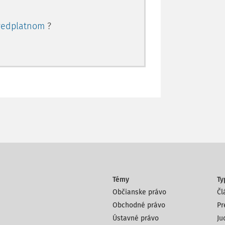
redplatnom
?
Témy
Ty
Občianske právo
Čl
Obchodné právo
Pr
Ústavné právo
Ju