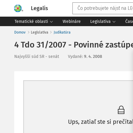
Legalis
Tematické oblasti
Webináre
Legislatíva
Čas
Domov
Legislatíva
Judikatúra
4 Tdo 31/2007 - Povinné zastú
Najvyšší súd SR - senát
Vydané
:
9. 4. 2008
Ups, zatiaľ ste si prečíta