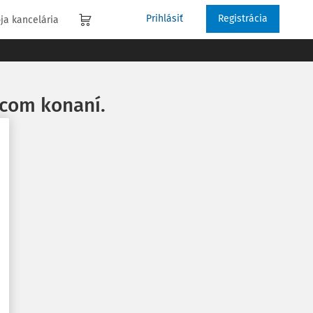
Prihlásiť
Registrácia
ja kancelária
acom konaní.