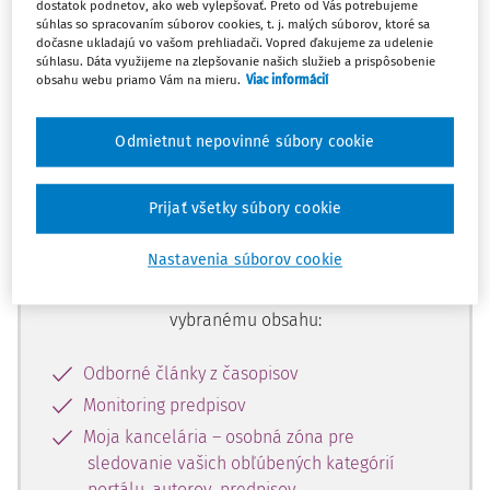
dostatok podnetov, ako web vylepšovať. Preto od Vás potrebujeme
začiatok...
súhlas so spracovaním súborov cookies, t. j. malých súborov, ktoré sa
dočasne ukladajú vo vašom prehliadači. Vopred ďakujeme za udelenie
súhlasu. Dáta využijeme na zlepšovanie našich služieb a prispôsobenie
obsahu webu priamo Vám na mieru.
Viac informácií
Celý odborný obsah z tejto oblasti je
dostupný predplatiteľom portálu.
Odmietnut nepovinné súbory cookie
Odomknite si prístup k odbornému
Prijať všetky súbory cookie
obsahu a získajte prístup na 10 dní
zdarma, stačí sa len zaregistrovať.
Nastavenia súborov cookie
Vďaka registrácii získate prístup aj k
vybranému obsahu:
Odborné články z časopisov
Monitoring predpisov
Moja kancelária – osobná zóna pre
sledovanie vašich obľúbených kategórií
portálu, autorov, predpisov