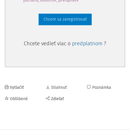
Chcem sa zaregistrovať
Chcete vedieť viac o
predplatnom
?
Vytlačiť
Stiahnuť
Poznámka
Obľúbené
Zdieľať