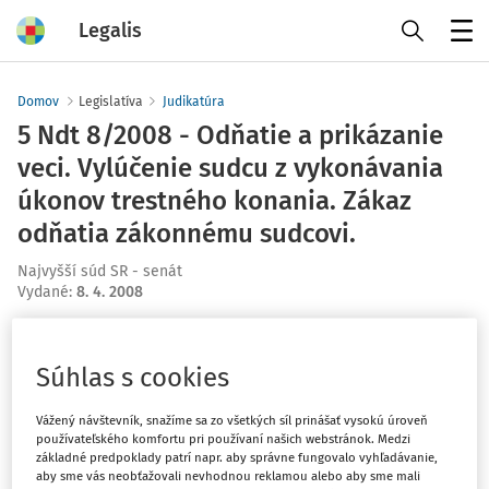
Legalis
Menu
Domov
Legislatíva
Judikatúra
5 Ndt 8/2008 - Odňatie a prikázanie
veci. Vylúčenie sudcu z vykonávania
úkonov trestného konania. Zákaz
odňatia zákonnému sudcovi.
Najvyšší súd SR - senát
Vydané
:
8. 4. 2008
Máte predplatné?
Prihláste sa
Súhlas s cookies
Vážený návštevník, snažíme sa zo všetkých síl prinášať vysokú úroveň
používateľského komfortu pri používaní našich webstránok. Medzi
základné predpoklady patrí napr. aby správne fungovalo vyhľadávanie,
Ups, zatiaľ ste si prečítali len
aby sme vás neobťažovali nevhodnou reklamou alebo aby sme mali