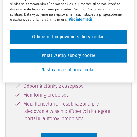
súhlas so spracovaním súborov cookies, t. j. malých súborov, ktoré sa
Celý odborný obsah z tejto oblasti je
dočasne ukladajú vo vašom prehliadači. Vopred ďakujeme za udelenie
súhlasu. Dáta využijeme na zlepšovanie našich služieb a prispôsobenie
dostupný predplatiteľom portálu.
obsahu webu priamo Vám na mieru.
Viac informácií
Odomknite si prístup k odbornému
Odmietnut nepovinné súbory cookie
obsahu a získajte prístup na 10 dní
zdarma, stačí sa len zaregistrovať.
Prijať všetky súbory cookie
Vďaka registrácii získate prístup aj k
Nastavenia súborov cookie
vybranému obsahu:
Odborné články z časopisov
Monitoring predpisov
Moja kancelária – osobná zóna pre
sledovanie vašich obľúbených kategórií
portálu, autorov, predpisov