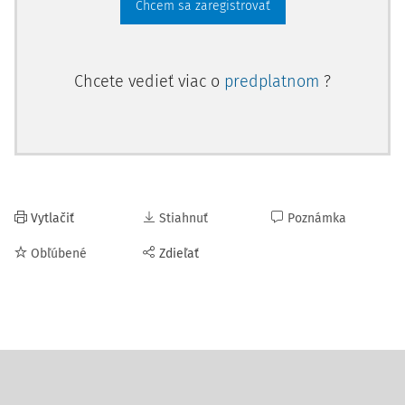
Chcem sa zaregistrovať
Chcete vedieť viac o
predplatnom
?
Vytlačiť
Stiahnuť
Poznámka
Obľúbené
Zdieľať