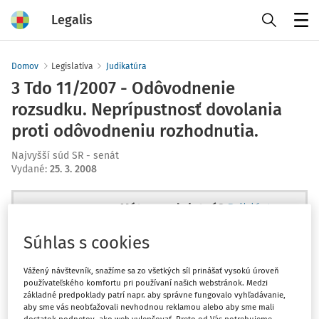
Legalis
Menu
Domov
Legislatíva
Judikatúra
3 Tdo 11/2007 - Odôvodnenie
rozsudku. Neprípustnosť dovolania
proti odôvodneniu rozhodnutia.
Najvyšší súd SR - senát
Vydané
:
25. 3. 2008
Máte predplatné?
Prihláste sa
Súhlas s cookies
Vážený návštevník, snažíme sa zo všetkých síl prinášať vysokú úroveň
používateľského komfortu pri používaní našich webstránok. Medzi
Ups, zatiaľ ste si prečítali len
základné predpoklady patrí napr. aby správne fungovalo vyhľadávanie,
začiatok...
aby sme vás neobťažovali nevhodnou reklamou alebo aby sme mali