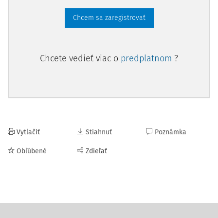
Chcem sa zaregistrovať
Chcete vedieť viac o
predplatnom
?
Vytlačiť
Stiahnuť
Poznámka
Obľúbené
Zdieľať