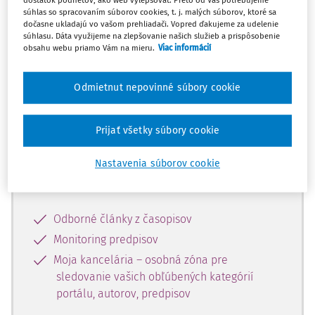
dostatok podnetov, ako web vylepšovať. Preto od Vás potrebujeme
súhlas so spracovaním súborov cookies, t. j. malých súborov, ktoré sa
dočasne ukladajú vo vašom prehliadači. Vopred ďakujeme za udelenie
Celý odborný obsah z tejto oblasti je
súhlasu. Dáta využijeme na zlepšovanie našich služieb a prispôsobenie
obsahu webu priamo Vám na mieru.
Viac informácií
dostupný predplatiteľom portálu.
Odmietnut nepovinné súbory cookie
Odomknite si prístup k odbornému
obsahu a získajte prístup na 10 dní
zdarma, stačí sa len zaregistrovať.
Prijať všetky súbory cookie
Nastavenia súborov cookie
Vďaka registrácii získate prístup aj k
vybranému obsahu:
Odborné články z časopisov
Monitoring predpisov
Moja kancelária – osobná zóna pre
sledovanie vašich obľúbených kategórií
portálu, autorov, predpisov