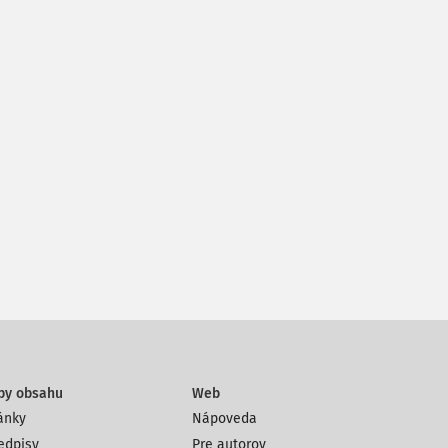
py obsahu
Web
ánky
Nápoveda
edpisy
Pre autorov