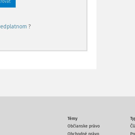
trovať
redplatnom
?
Témy
Ty
Občianske právo
Čl
Obchodné právo
Pr