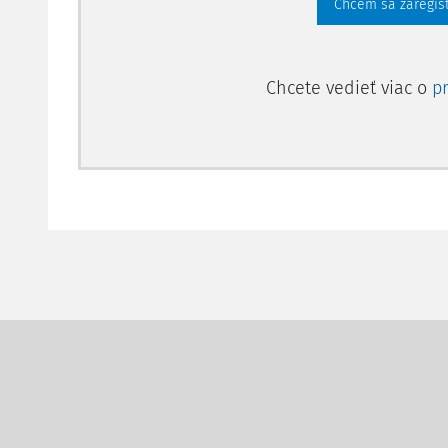
Chcem sa zaregis
Chcete vedieť viac o
p