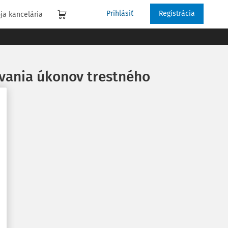
Prihlásiť
Registrácia
ja kancelária
ávania úkonov trestného