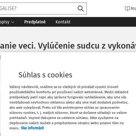
Mo
opisy
Predplatné
Kontakt
zanie veci. Vylúčenie sudcu z vykon
a veci zákonnému sudcovi.
Súhlas s cookies
Vážený návštevník, snažíme sa zo všetkých síl prinášať vysokú úroveň
používateľského komfortu pri používaní našich webstránok. Medzi základné
Vytlačiť
predpoklady patrí napr. aby správne fungovalo vyhľadávanie, aby sme vás
Máte predplatné?
Prihláste sa
neobťažovali nevhodnou reklamou alebo aby sme mali dostatok podnetov,
ako web vylepšovať. Preto od Vás potrebujeme súhlas so spracovaním
súborov cookies, t. j. malých súborov, ktoré sa dočasne ukladajú vo vašom
Obľúbené
prehliadači. Vopred ďakujeme za udelenie súhlasu. Dáta využijeme na
zlepšovanie našich služieb a prispôsobenie obsahu webu priamo Vám na
mieru.
Viac informácií
Stiahnuť
li len začiatok...