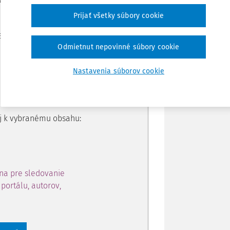
Prijať všetky súbory cookie
Zdieľať
je dostupný predplatiteľom
Odmietnut nepovinné súbory cookie
Poznámka
Nastavenia súborov cookie
ahu a získajte prístup na 10
 zaregistrovať.
 aj k vybranému obsahu:
na pre sledovanie
portálu, autorov,