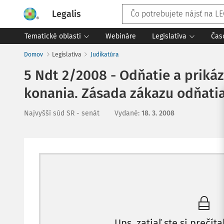
Legalis
Tematické oblasti
Webináre
Legislatíva
Čas
Domov
Legislatíva
Judikatúra
5 Ndt 2/2008 - Odňatie a priká
konania. Zásada zákazu odňati
Najvyšší súd SR - senát
Vydané
:
18. 3. 2008
Ups, zatiaľ ste si prečíta