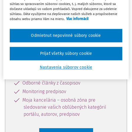
súhlas so spracovaním súborov cookies, t. j. malých súborov, ktoré sa
Celý odborný obsah z tejto oblasti je
dočasne ukladajú vo vašom prehliadači. Vopred ďakujeme za udelenie
súhlasu. Dáta využijeme na zlepšovanie našich služieb a prispôsobenie
dostupný predplatiteľom portálu.
obsahu webu priamo Vám na mieru.
Viac informácií
Odomknite si prístup k odbornému
Odmietnut nepovinné súbory cookie
obsahu a získajte prístup na 10 dní
zdarma, stačí sa len zaregistrovať.
Prijať všetky súbory cookie
Vďaka registrácii získate prístup aj k
Nastavenia súborov cookie
vybranému obsahu:
Odborné články z časopisov
Monitoring predpisov
Moja kancelária – osobná zóna pre
sledovanie vašich obľúbených kategórií
portálu, autorov, predpisov