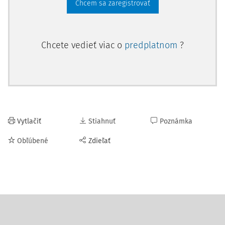
Chcem sa zaregistrovať
Chcete vedieť viac o
predplatnom
?
Vytlačiť
Stiahnuť
Poznámka
Obľúbené
Zdieľať