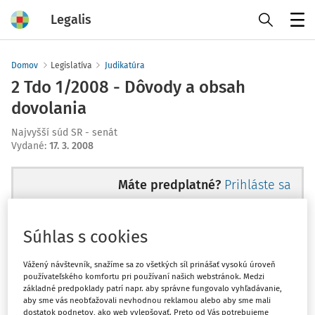
Legalis
Menu
Domov
Legislatíva
Judikatúra
2 Tdo 1/2008 - Dôvody a obsah
dovolania
Najvyšší súd SR - senát
Vydané
:
17. 3. 2008
Máte predplatné?
Prihláste sa
Súhlas s cookies
Ups, zatiaľ ste si prečítali len
Vážený návštevník, snažíme sa zo všetkých síl prinášať vysokú úroveň
používateľského komfortu pri používaní našich webstránok. Medzi
začiatok...
základné predpoklady patrí napr. aby správne fungovalo vyhľadávanie,
aby sme vás neobťažovali nevhodnou reklamou alebo aby sme mali
dostatok podnetov, ako web vylepšovať. Preto od Vás potrebujeme