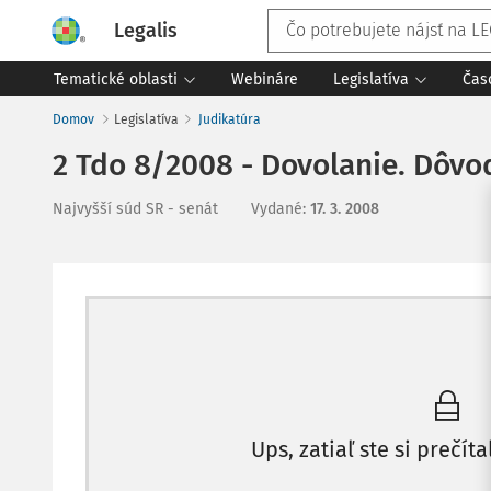
Legalis
Tematické oblasti
Webináre
Legislatíva
Čas
Domov
Legislatíva
Judikatúra
2 Tdo 8/2008 - Dovolanie. Dôvo
Najvyšší súd SR - senát
Vydané
:
17. 3. 2008
Ups, zatiaľ ste si prečíta