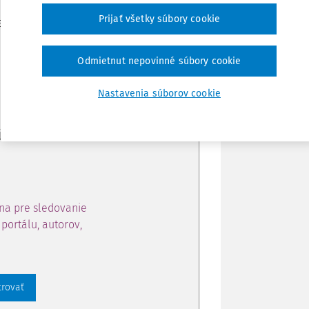
Zdieľať
Prijať všetky súbory cookie
je dostupný predplatiteľom
Poznámka
Odmietnut nepovinné súbory cookie
ahu a získajte prístup na 10
Nastavenia súborov cookie
 zaregistrovať.
 aj k vybranému obsahu:
na pre sledovanie
portálu, autorov,
trovať