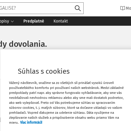
Mo
opisy
Predplatné
Kontakt
dy dovolania.
Súhlas s cookies
Vytlačiť
Vážený návštevník, snažíme sa zo všetkých síl prinášať vysokú úroveň
Máte predplatné?
Prihláste sa
používateľského komfortu pri používaní našich webstránok. Medzi základné
predpoklady patrí napr. aby správne fungovalo vyhľadávanie, aby sme vás
neobťažovali nevhodnou reklamou alebo aby sme mali dostatok podnetov,
Obľúbené
ako web vylepšovať. Preto od Vás potrebujeme súhlas so spracovaním
súborov cookies, t. j. malých súborov, ktoré sa dočasne ukladajú vo vašom
prehliadači. Vopred ďakujeme za udelenie súhlasu. Dáta využijeme na
Stiahnuť
zlepšovanie našich služieb a prispôsobenie obsahu webu priamo Vám na
li len začiatok...
mieru.
Viac informácií