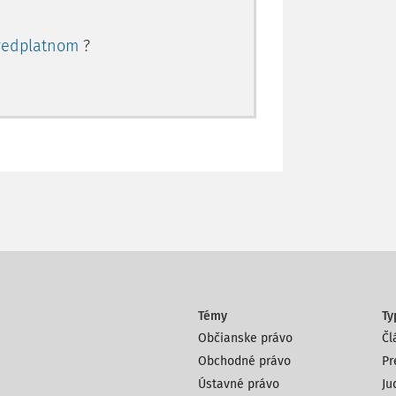
redplatnom
?
Témy
Ty
Občianske právo
Čl
Obchodné právo
Pr
Ústavné právo
Ju