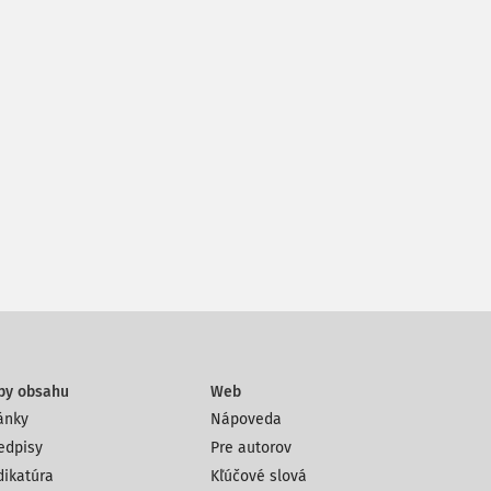
py obsahu
Web
ánky
Nápoveda
edpisy
Pre autorov
dikatúra
Kľúčové slová