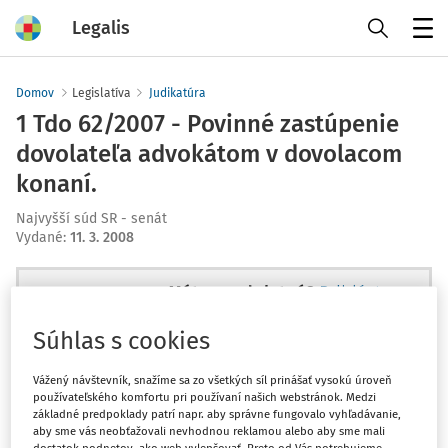
Legalis
Menu
Domov
Legislatíva
Judikatúra
1 Tdo 62/2007 - Povinné zastúpenie
dovolateľa advokátom v dovolacom
konaní.
Najvyšší súd SR - senát
Vydané
:
11. 3. 2008
Máte predplatné?
Prihláste sa
Súhlas s cookies
Vážený návštevník, snažíme sa zo všetkých síl prinášať vysokú úroveň
používateľského komfortu pri používaní našich webstránok. Medzi
Ups, zatiaľ ste si prečítali len
základné predpoklady patrí napr. aby správne fungovalo vyhľadávanie,
začiatok...
aby sme vás neobťažovali nevhodnou reklamou alebo aby sme mali