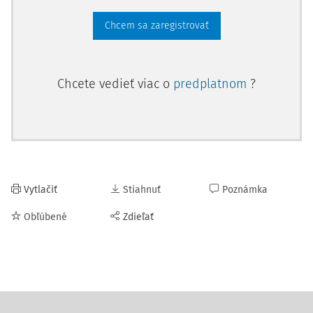
Chcem sa zaregistrovať
Chcete vedieť viac o
predplatnom
?
Vytlačiť
Stiahnuť
Poznámka
Obľúbené
Zdieľať