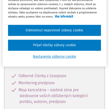
dostatok podnetov, ako web vylepšovať. Preto od Vás potrebujeme
súhlas so spracovaním súborov cookies, t. j. malých súborov, ktoré sa
dočasne ukladajú vo vašom prehliadači. Vopred ďakujeme za udelenie
Celý odborný obsah z tejto oblasti je
súhlasu. Dáta využijeme na zlepšovanie našich služieb a prispôsobenie
obsahu webu priamo Vám na mieru.
Viac informácií
dostupný predplatiteľom portálu.
Odmietnut nepovinné súbory cookie
Odomknite si prístup k odbornému
obsahu a získajte prístup na 10 dní
zdarma, stačí sa len zaregistrovať.
Prijať všetky súbory cookie
Nastavenia súborov cookie
Vďaka registrácii získate prístup aj k
vybranému obsahu:
Odborné články z časopisov
Monitoring predpisov
Moja kancelária – osobná zóna pre
sledovanie vašich obľúbených kategórií
portálu, autorov, predpisov