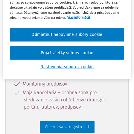
súhlas so spracovaním súborov cookies, t. j. malých súborov, ktoré sa
dostupný predplatiteľom portálu.
dočasne ukladajú vo vašom prehliadači. Vopred ďakujeme za udelenie
súhlasu. Dáta využijeme na zlepšovanie našich služieb a prispôsobenie
obsahu webu priamo Vám na mieru.
Viac informácií
Odomknite si prístup k odbornému
obsahu a získajte prístup na 10 dní
Odmietnut nepovinné súbory cookie
zdarma, stačí sa len zaregistrovať.
Prijať všetky súbory cookie
Vďaka registrácii získate prístup aj k
vybranému obsahu:
Nastavenia súborov cookie
Odborné články z časopisov
Monitoring predpisov
Moja kancelária – osobná zóna pre
sledovanie vašich obľúbených kategórií
portálu, autorov, predpisov
Chcem sa zaregistrovať