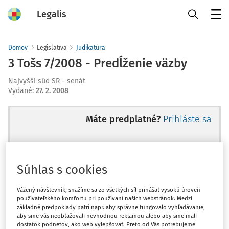
Legalis
Menu
Domov
Legislatíva
Judikatúra
3 Tošs 7/2008 - Predĺženie väzby
Najvyšší súd SR - senát
Vydané
:
27. 2. 2008
Máte predplatné?
Prihláste sa
Súhlas s cookies
Ups, zatiaľ ste si prečítali len
začiatok...
Vážený návštevník, snažíme sa zo všetkých síl prinášať vysokú úroveň
používateľského komfortu pri používaní našich webstránok. Medzi
základné predpoklady patrí napr. aby správne fungovalo vyhľadávanie,
aby sme vás neobťažovali nevhodnou reklamou alebo aby sme mali
Celý odborný obsah z tejto oblasti je
dostatok podnetov, ako web vylepšovať. Preto od Vás potrebujeme