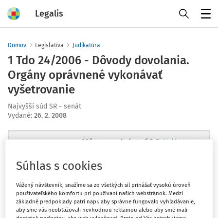
Legalis
Menu
Domov
Legislatíva
Judikatúra
1 Tdo 24/2006 - Dôvody dovolania.
Orgány oprávnené vykonávať
vyšetrovanie
Najvyšší súd SR - senát
Vydané
:
26. 2. 2008
Máte predplatné?
Prihláste sa
Súhlas s cookies
Vážený návštevník, snažíme sa zo všetkých síl prinášať vysokú úroveň
používateľského komfortu pri používaní našich webstránok. Medzi
Ups, zatiaľ ste si prečítali len
základné predpoklady patrí napr. aby správne fungovalo vyhľadávanie,
začiatok...
aby sme vás neobťažovali nevhodnou reklamou alebo aby sme mali