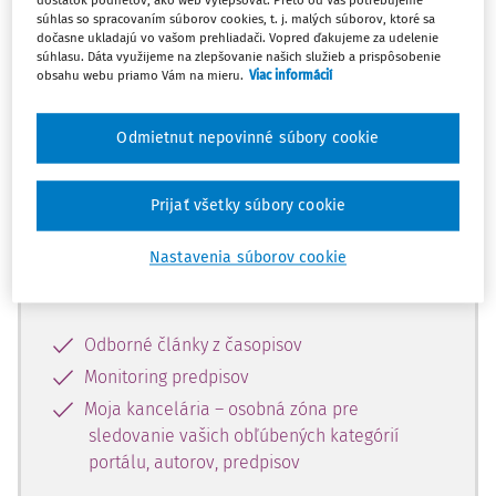
dostatok podnetov, ako web vylepšovať. Preto od Vás potrebujeme
súhlas so spracovaním súborov cookies, t. j. malých súborov, ktoré sa
dočasne ukladajú vo vašom prehliadači. Vopred ďakujeme za udelenie
Celý odborný obsah z tejto oblasti je
súhlasu. Dáta využijeme na zlepšovanie našich služieb a prispôsobenie
obsahu webu priamo Vám na mieru.
Viac informácií
dostupný predplatiteľom portálu.
Odmietnut nepovinné súbory cookie
Odomknite si prístup k odbornému
obsahu a získajte prístup na 10 dní
zdarma, stačí sa len zaregistrovať.
Prijať všetky súbory cookie
Nastavenia súborov cookie
Vďaka registrácii získate prístup aj k
vybranému obsahu:
Odborné články z časopisov
Monitoring predpisov
Moja kancelária – osobná zóna pre
sledovanie vašich obľúbených kategórií
portálu, autorov, predpisov