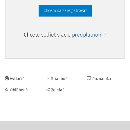
Chcem sa zaregistrovať
Chcete vedieť viac o
predplatnom
?
Vytlačiť
Stiahnuť
Poznámka
Obľúbené
Zdieľať