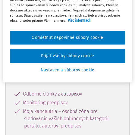
dostatok podnetov, ako web vylepšovať. Preto od Vás potrebujeme
súhlas so spracovaním súborov cookies, t. j. malých súborov, ktoré sa
dočasne ukladajú vo vašom prehliadači. Vopred ďakujeme za udelenie
Celý odborný obsah z tejto oblasti je
súhlasu. Dáta využijeme na zlepšovanie našich služieb a prispôsobenie
obsahu webu priamo Vám na mieru.
Viac informácií
dostupný predplatiteľom portálu.
Odmietnut nepovinné súbory cookie
Odomknite si prístup k odbornému
obsahu a získajte prístup na 10 dní
zdarma, stačí sa len zaregistrovať.
Prijať všetky súbory cookie
Nastavenia súborov cookie
Vďaka registrácii získate prístup aj k
vybranému obsahu:
Odborné články z časopisov
Monitoring predpisov
Moja kancelária – osobná zóna pre
sledovanie vašich obľúbených kategórií
portálu, autorov, predpisov