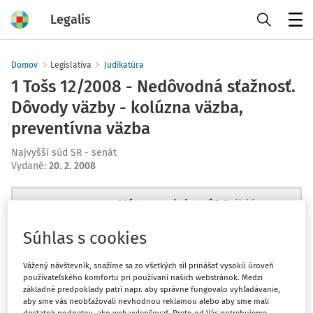
Legalis
Menu
Domov
Legislatíva
Judikatúra
1 Tošs 12/2008 - Nedôvodná sťažnosť.
Dôvody väzby - kolúzna väzba,
preventívna väzba
Najvyšší súd SR - senát
Vydané
:
20. 2. 2008
Máte predplatné?
Prihláste sa
Súhlas s cookies
Vážený návštevník, snažíme sa zo všetkých síl prinášať vysokú úroveň
používateľského komfortu pri používaní našich webstránok. Medzi
Ups, zatiaľ ste si prečítali len
základné predpoklady patrí napr. aby správne fungovalo vyhľadávanie,
začiatok...
aby sme vás neobťažovali nevhodnou reklamou alebo aby sme mali