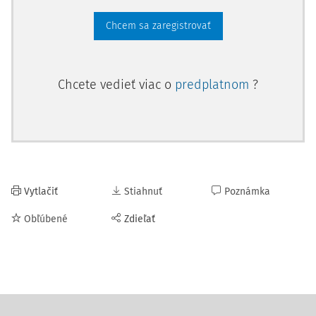
Chcem sa zaregistrovať
Chcete vedieť viac o
predplatnom
?
Vytlačiť
Stiahnuť
Poznámka
Obľúbené
Zdieľať