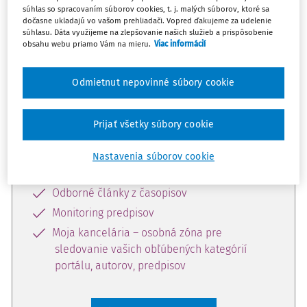
súhlas so spracovaním súborov cookies, t. j. malých súborov, ktoré sa
Celý odborný obsah z tejto oblasti je
dočasne ukladajú vo vašom prehliadači. Vopred ďakujeme za udelenie
súhlasu. Dáta využijeme na zlepšovanie našich služieb a prispôsobenie
dostupný predplatiteľom portálu.
obsahu webu priamo Vám na mieru.
Viac informácií
Odomknite si prístup k odbornému
Odmietnut nepovinné súbory cookie
obsahu a získajte prístup na 10 dní
zdarma, stačí sa len zaregistrovať.
Prijať všetky súbory cookie
Vďaka registrácii získate prístup aj k
Nastavenia súborov cookie
vybranému obsahu:
Odborné články z časopisov
Monitoring predpisov
Moja kancelária – osobná zóna pre
sledovanie vašich obľúbených kategórií
portálu, autorov, predpisov