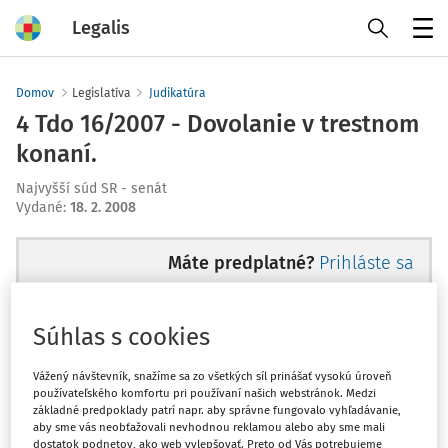
Legalis
Menu
Domov
Legislatíva
Judikatúra
4 Tdo 16/2007 - Dovolanie v trestnom
konaní.
Najvyšší súd SR - senát
Vydané
:
18. 2. 2008
Máte predplatné?
Prihláste sa
Súhlas s cookies
Ups, zatiaľ ste si prečítali len
Vážený návštevník, snažíme sa zo všetkých síl prinášať vysokú úroveň
používateľského komfortu pri používaní našich webstránok. Medzi
začiatok...
základné predpoklady patrí napr. aby správne fungovalo vyhľadávanie,
aby sme vás neobťažovali nevhodnou reklamou alebo aby sme mali
dostatok podnetov, ako web vylepšovať. Preto od Vás potrebujeme