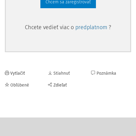
Chcem sa zaregistrovať
Chcete vedieť viac o
predplatnom
?
Vytlačiť
Stiahnuť
Poznámka
Obľúbené
Zdieľať