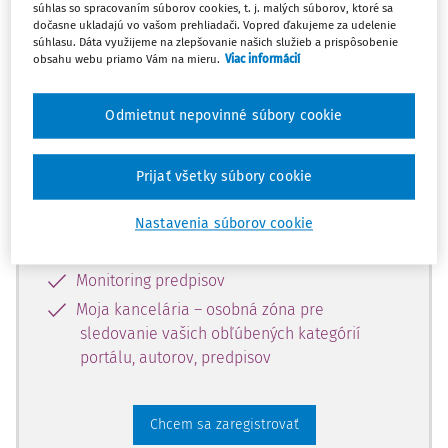
súhlas so spracovaním súborov cookies, t. j. malých súborov, ktoré sa
dostupný predplatiteľom portálu.
dočasne ukladajú vo vašom prehliadači. Vopred ďakujeme za udelenie
súhlasu. Dáta využijeme na zlepšovanie našich služieb a prispôsobenie
obsahu webu priamo Vám na mieru.
Viac informácií
Odomknite si prístup k odbornému
obsahu a získajte prístup na 10 dní
Odmietnut nepovinné súbory cookie
zdarma, stačí sa len zaregistrovať.
Prijať všetky súbory cookie
Vďaka registrácii získate prístup aj k
vybranému obsahu:
Nastavenia súborov cookie
Odborné články z časopisov
Monitoring predpisov
Moja kancelária – osobná zóna pre
sledovanie vašich obľúbených kategórií
portálu, autorov, predpisov
Chcem sa zaregistrovať