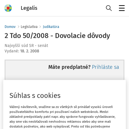
Legalis
Menu
Domov
Legislatíva
Judikatúra
2 Tdo 50/2008 - Dovolacie dôvody
Najvyšší súd SR - senát
Vydané
:
18. 2. 2008
Máte predplatné?
Prihláste sa
Súhlas s cookies
Ups, zatiaľ ste si prečítali len
začiatok...
Vážený návštevník, snažíme sa zo všetkých síl prinášať vysokú úroveň
používateľského komfortu pri používaní našich webstránok. Medzi
základné predpoklady patrí napr. aby správne fungovalo vyhľadávanie,
aby sme vás neobťažovali nevhodnou reklamou alebo aby sme mali
Celý odborný obsah z tejto oblasti je
dostatok podnetov, ako web vylepšovať. Preto od Vás potrebujeme