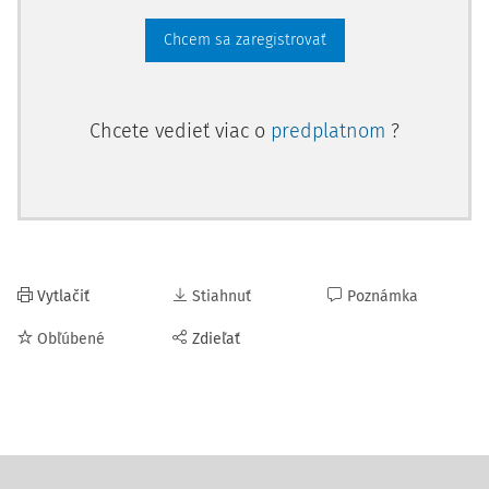
Chcem sa zaregistrovať
Chcete vedieť viac o
predplatnom
?
Vytlačiť
Stiahnuť
Poznámka
Obľúbené
Zdieľať