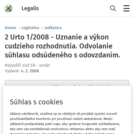
Legalis
Menu
Domov
Legislatíva
Judikatúra
2 Urto 1/2008 - Uznanie a výkon
cudzieho rozhodnutia. Odvolanie
súhlasu odsúdeného s odovzdaním.
Najvyšší súd SR - senát
Vydané
:
4. 2. 2008
Máte predplatné?
Prihláste sa
Súhlas s cookies
Vážený návštevník, snažíme sa zo všetkých síl prinášať vysokú úroveň
používateľského komfortu pri používaní našich webstránok. Medzi
Ups, zatiaľ ste si prečítali len
základné predpoklady patrí napr. aby správne fungovalo vyhľadávanie,
začiatok...
aby sme vás neobťažovali nevhodnou reklamou alebo aby sme mali