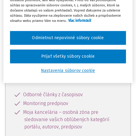
dostatok podnetov, ako web vylepšovať. Preto od Vás potrebujeme
súhlas so spracovaním súborov cookies, t. j. malých súborov, ktoré sa
dočasne ukladajú vo vašom prehliadači. Vopred ďakujeme za udelenie
Celý odborný obsah z tejto oblasti je
súhlasu. Dáta využijeme na zlepšovanie našich služieb a prispôsobenie
obsahu webu priamo Vám na mieru.
Viac informácií
dostupný predplatiteľom portálu.
Odmietnut nepovinné súbory cookie
Odomknite si prístup k odbornému
obsahu a získajte prístup na 10 dní
zdarma, stačí sa len zaregistrovať.
Prijať všetky súbory cookie
Nastavenia súborov cookie
Vďaka registrácii získate prístup aj k
vybranému obsahu:
Odborné články z časopisov
Monitoring predpisov
Moja kancelária – osobná zóna pre
sledovanie vašich obľúbených kategórií
portálu, autorov, predpisov