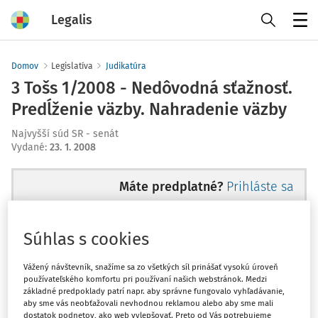
Legalis
Menu
Domov
Legislatíva
Judikatúra
3 Tošs 1/2008 - Nedôvodná sťažnosť.
Predĺženie väzby. Nahradenie väzby
Najvyšší súd SR - senát
Vydané
:
23. 1. 2008
Máte predplatné?
Prihláste sa
Súhlas s cookies
Ups, zatiaľ ste si prečítali len
Vážený návštevník, snažíme sa zo všetkých síl prinášať vysokú úroveň
používateľského komfortu pri používaní našich webstránok. Medzi
začiatok...
základné predpoklady patrí napr. aby správne fungovalo vyhľadávanie,
aby sme vás neobťažovali nevhodnou reklamou alebo aby sme mali
dostatok podnetov, ako web vylepšovať. Preto od Vás potrebujeme