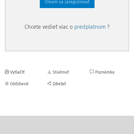
Chcem sa zaregistrovať
Chcete vedieť viac o
predplatnom
?
Vytlačiť
Stiahnuť
Poznámka
Obľúbené
Zdieľať