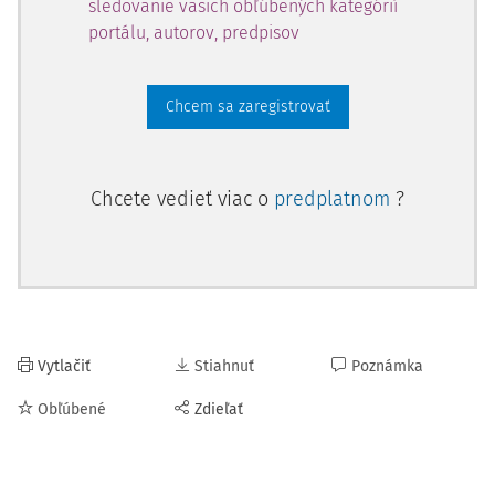
sledovanie vašich obľúbených kategórií
portálu, autorov, predpisov
Chcem sa zaregistrovať
Chcete vedieť viac o
predplatnom
?
Vytlačiť
Stiahnuť
Poznámka
Obľúbené
Zdieľať