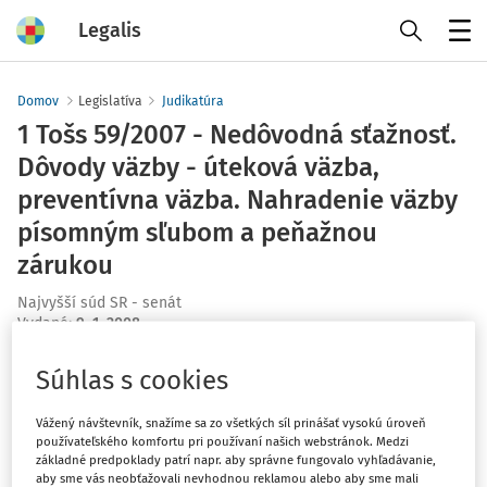
Legalis
Menu
Domov
Legislatíva
Judikatúra
1 Tošs 59/2007 - Nedôvodná sťažnosť.
Dôvody väzby - úteková väzba,
preventívna väzba. Nahradenie väzby
písomným sľubom a peňažnou
zárukou
Najvyšší súd SR - senát
Vydané
:
9. 1. 2008
Súhlas s cookies
Máte predplatné?
Prihláste sa
Vážený návštevník, snažíme sa zo všetkých síl prinášať vysokú úroveň
používateľského komfortu pri používaní našich webstránok. Medzi
základné predpoklady patrí napr. aby správne fungovalo vyhľadávanie,
aby sme vás neobťažovali nevhodnou reklamou alebo aby sme mali