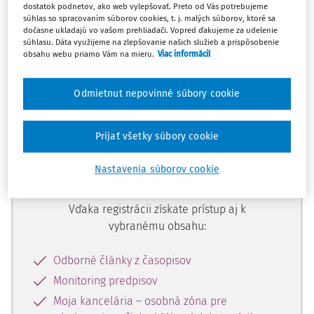
dostatok podnetov, ako web vylepšovať. Preto od Vás potrebujeme
Ups, zatiaľ ste si prečítali len
súhlas so spracovaním súborov cookies, t. j. malých súborov, ktoré sa
začiatok...
dočasne ukladajú vo vašom prehliadači. Vopred ďakujeme za udelenie
súhlasu. Dáta využijeme na zlepšovanie našich služieb a prispôsobenie
obsahu webu priamo Vám na mieru.
Viac informácií
Celý odborný obsah z tejto oblasti je
Odmietnut nepovinné súbory cookie
dostupný predplatiteľom portálu.
Prijať všetky súbory cookie
Odomknite si prístup k odbornému
obsahu a získajte prístup na 10 dní
Nastavenia súborov cookie
zdarma, stačí sa len zaregistrovať.
Vďaka registrácii získate prístup aj k
vybranému obsahu:
Odborné články z časopisov
Monitoring predpisov
Moja kancelária – osobná zóna pre