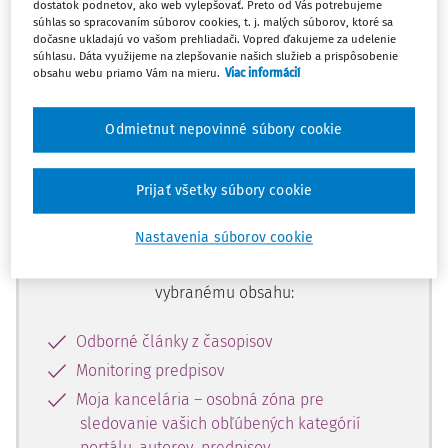
dostatok podnetov, ako web vylepšovať. Preto od Vás potrebujeme
začiatok...
súhlas so spracovaním súborov cookies, t. j. malých súborov, ktoré sa
dočasne ukladajú vo vašom prehliadači. Vopred ďakujeme za udelenie
súhlasu. Dáta využijeme na zlepšovanie našich služieb a prispôsobenie
obsahu webu priamo Vám na mieru.
Viac informácií
Celý odborný obsah z tejto oblasti je
dostupný predplatiteľom portálu.
Odmietnut nepovinné súbory cookie
Odomknite si prístup k odbornému
Prijať všetky súbory cookie
obsahu a získajte prístup na 10 dní
zdarma, stačí sa len zaregistrovať.
Nastavenia súborov cookie
Vďaka registrácii získate prístup aj k
vybranému obsahu:
Odborné články z časopisov
Monitoring predpisov
Moja kancelária – osobná zóna pre
sledovanie vašich obľúbených kategórií
portálu, autorov, predpisov