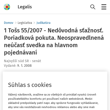
Legalis
Menu
Domov
Legislatíva
Judikatúra
1 Tošs 55/2007 - Nedôvodná sťažnosť.
Poriadková pokuta. Neospravedlnená
neúčasť svedka na hlavnom
pojednávaní
Najvyšší súd SR - senát
Vydané
:
9. 1. 2008
Máte predplatné?
Prihláste sa
Súhlas s cookies
Vážený návštevník, snažíme sa zo všetkých síl prinášať vysokú úroveň
používateľského komfortu pri používaní našich webstránok. Medzi
základné predpoklady patrí napr. aby správne fungovalo vyhľadávanie,
Ups, zatiaľ ste si prečítali len
aby sme vás neobťažovali nevhodnou reklamou alebo aby sme mali