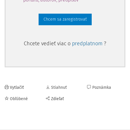
Chcem sa zaregistrovať
Chcete vedieť viac o
predplatnom
?
Vytlačiť
Stiahnuť
Poznámka
Obľúbené
Zdieľať