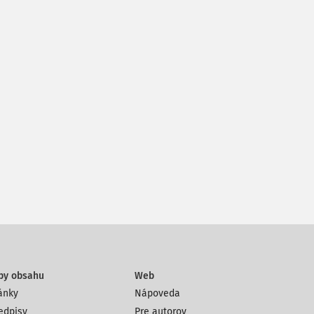
py obsahu
Web
ánky
Nápoveda
edpisy
Pre autorov