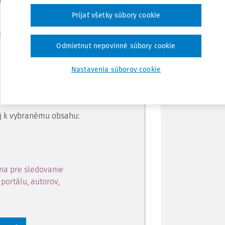
Prijať všetky súbory cookie
Zdieľať
je dostupný predplatiteľom
Odmietnut nepovinné súbory cookie
Poznámka
Nastavenia súborov cookie
ahu a získajte prístup na 10
 zaregistrovať.
 aj k vybranému obsahu:
na pre sledovanie
portálu, autorov,