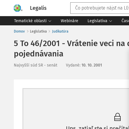
Legalis
Tematické oblasti
Webináre
Legislatíva
Čas
Domov
Legislatíva
Judikatúra
5 To 46/2001 - Vrátenie veci n
pojednávania
Najvyšší súd SR - senát
Vydané
:
10. 10. 2001
Ups, zatiaľ ste si prečíta