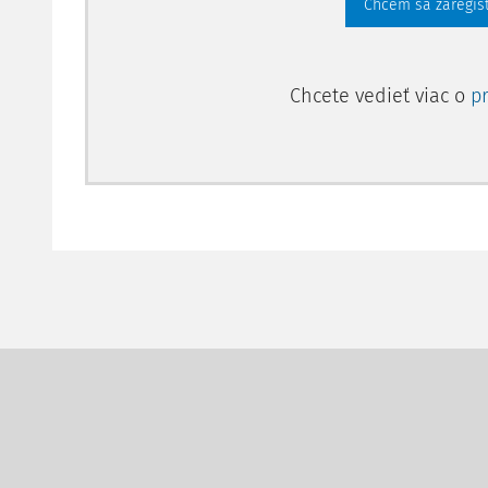
Chcem sa zaregis
Chcete vedieť viac o
p