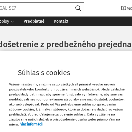
Mo
opisy
Predplatné
Kontakt
a došetrenie z predbežného prejedna
Súhlas s cookies
Vážený návštevník, snažíme sa zo všetkých síl prinášať vysokú úroveň
používateľského komfortu pri používaní našich webstránok. Medzi základné
Vytlačiť
predpoklady patrí napr. aby správne fungovalo vyhľadávanie, aby sme vás
Máte predplatné?
Prihláste sa
neobťažovali nevhodnou reklamou alebo aby sme mali dostatok podnetov,
ako web vylepšovať. Preto od Vás potrebujeme súhlas so spracovaním
súborov cookies, t. j. malých súborov, ktoré sa dočasne ukladajú vo vašom
Obľúbené
prehliadači. Vopred ďakujeme za udelenie súhlasu. Dáta využijeme na
zlepšovanie našich služieb a prispôsobenie obsahu webu priamo Vám na
mieru.
Viac informácií
Stiahnuť
li len začiatok...