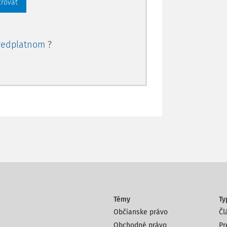
trovať
redplatnom
?
Témy
Ty
Občianske právo
Čl
Obchodné právo
Pr