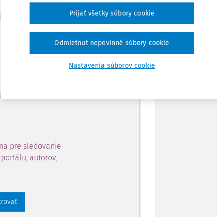
Zdieľať
Prijať všetky súbory cookie
je dostupný predplatiteľom
Poznámka
Odmietnut nepovinné súbory cookie
ahu a získajte prístup na 10
Nastavenia súborov cookie
 zaregistrovať.
 aj k vybranému obsahu:
na pre sledovanie
portálu, autorov,
trovať