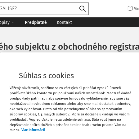
Mo
opisy
Predplatné
Kontakt
ého subjektu z obchodného registr
Súhlas s cookies
Vytlačiť
Vážený návštevník, snažíme sa zo všetkých síl prinášať vysokú úroveň
Máte predplatné?
Prihláste sa
používateľského komfortu pri používaní našich webstránok. Medzi základné
predpoklady patrí napr. aby správne fungovalo vyhľadávanie, aby sme vás
neobťažovali nevhodnou reklamou alebo aby sme mali dostatok podnetov,
Obľúbené
ako web vylepšovať. Preto od Vás potrebujeme súhlas so spracovaním
súborov cookies, t. j. malých súborov, ktoré sa dočasne ukladajú vo vašom
prehliadači. Vopred ďakujeme za udelenie súhlasu. Dáta využijeme na
Stiahnuť
zlepšovanie našich služieb a prispôsobenie obsahu webu priamo Vám na
li len začiatok...
mieru.
Viac informácií