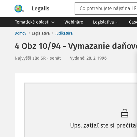
Legalis
Tematické oblasti
Webináre
Legislatíva
Čas
Domov
Legislatíva
Judikatúra
4 Obz 10/94 - Vymazanie daňov
Najvyšší súd SR - senát
Vydané
:
28. 2. 1996
Ups, zatiaľ ste si prečíta