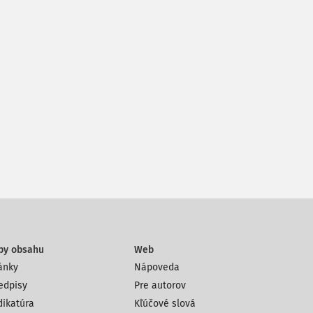
py obsahu
Web
ánky
Nápoveda
edpisy
Pre autorov
dikatúra
Kľúčové slová