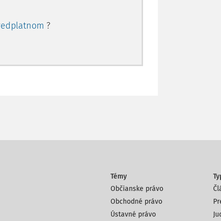
redplatnom
?
Témy
Ty
Občianske právo
Čl
Obchodné právo
Pr
Ústavné právo
Ju