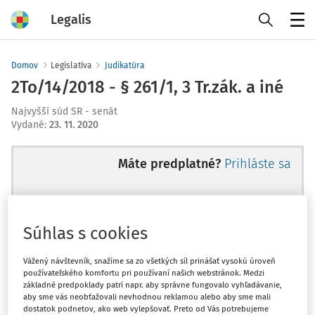
Legalis
Menu
Domov
Legislatíva
Judikatúra
2To/14/2018 - § 261/1, 3 Tr.zák. a iné
Najvyšší súd SR - senát
Vydané
:
23. 11. 2020
Máte predplatné?
Prihláste sa
Súhlas s cookies
Ups, zatiaľ ste si prečítali len
začiatok...
Vážený návštevník, snažíme sa zo všetkých síl prinášať vysokú úroveň
používateľského komfortu pri používaní našich webstránok. Medzi
základné predpoklady patrí napr. aby správne fungovalo vyhľadávanie,
aby sme vás neobťažovali nevhodnou reklamou alebo aby sme mali
Celý odborný obsah z tejto oblasti je
dostatok podnetov, ako web vylepšovať. Preto od Vás potrebujeme