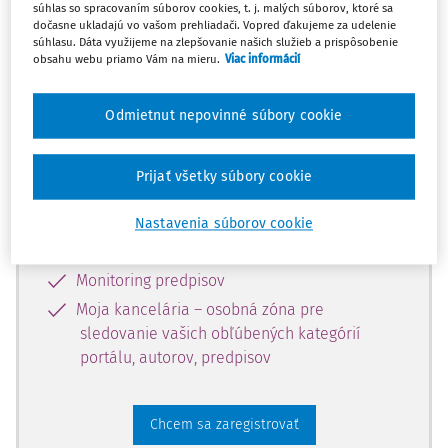
súhlas so spracovaním súborov cookies, t. j. malých súborov, ktoré sa
dostupný predplatiteľom portálu.
dočasne ukladajú vo vašom prehliadači. Vopred ďakujeme za udelenie
súhlasu. Dáta využijeme na zlepšovanie našich služieb a prispôsobenie
obsahu webu priamo Vám na mieru.
Viac informácií
Odomknite si prístup k odbornému
obsahu a získajte prístup na 10 dní
Odmietnut nepovinné súbory cookie
zdarma, stačí sa len zaregistrovať.
Prijať všetky súbory cookie
Vďaka registrácii získate prístup aj k
vybranému obsahu:
Nastavenia súborov cookie
Odborné články z časopisov
Monitoring predpisov
Moja kancelária – osobná zóna pre
sledovanie vašich obľúbených kategórií
portálu, autorov, predpisov
Chcem sa zaregistrovať