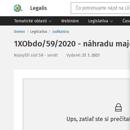
Legalis
Tematické oblasti
Webináre
Legislatíva
Čas
Domov
Legislatíva
Judikatúra
1XObdo/59/2020 - náhradu maje
Najvyšší súd SR - senát
Vydané
:
27. 1. 2021
Ups, zatiaľ ste si prečíta