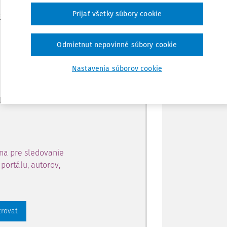
Zdieľať
Prijať všetky súbory cookie
je dostupný predplatiteľom
Poznámka
Odmietnut nepovinné súbory cookie
ahu a získajte prístup na 10
Nastavenia súborov cookie
 zaregistrovať.
 aj k vybranému obsahu:
na pre sledovanie
portálu, autorov,
trovať