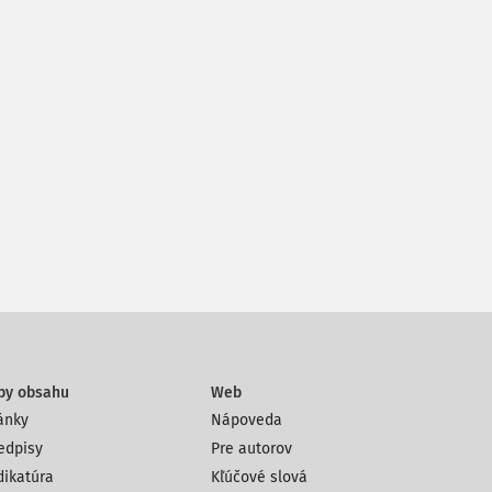
py obsahu
Web
ánky
Nápoveda
edpisy
Pre autorov
dikatúra
Kľúčové slová