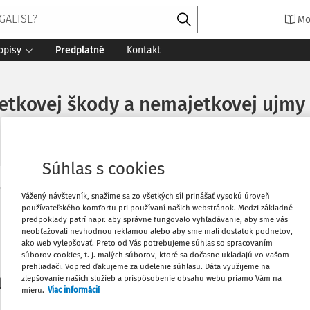
Mo
opisy
Predplatné
Kontakt
tkovej škody a nemajetkovej ujmy
Súhlas s cookies
Vytlačiť
Vážený návštevník, snažíme sa zo všetkých síl prinášať vysokú úroveň
Máte predplatné?
Prihláste sa
používateľského komfortu pri používaní našich webstránok. Medzi základné
predpoklady patrí napr. aby správne fungovalo vyhľadávanie, aby sme vás
neobťažovali nevhodnou reklamou alebo aby sme mali dostatok podnetov,
Obľúbené
ako web vylepšovať. Preto od Vás potrebujeme súhlas so spracovaním
súborov cookies, t. j. malých súborov, ktoré sa dočasne ukladajú vo vašom
prehliadači. Vopred ďakujeme za udelenie súhlasu. Dáta využijeme na
Stiahnuť
zlepšovanie našich služieb a prispôsobenie obsahu webu priamo Vám na
li len začiatok...
mieru.
Viac informácií