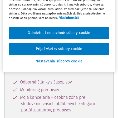
dostatok podnetov, ako web vylepšovať. Preto od Vás potrebujeme
súhlas so spracovaním súborov cookies, t. j. malých súborov, ktoré sa
dočasne ukladajú vo vašom prehliadači. Vopred ďakujeme za udelenie
Celý odborný obsah z tejto oblasti je
súhlasu. Dáta využijeme na zlepšovanie našich služieb a prispôsobenie
obsahu webu priamo Vám na mieru.
Viac informácií
dostupný predplatiteľom portálu.
Odmietnut nepovinné súbory cookie
Odomknite si prístup k odbornému
obsahu a získajte prístup na 10 dní
zdarma, stačí sa len zaregistrovať.
Prijať všetky súbory cookie
Nastavenia súborov cookie
Vďaka registrácii získate prístup aj k
vybranému obsahu:
Odborné články z časopisov
Monitoring predpisov
Moja kancelária – osobná zóna pre
sledovanie vašich obľúbených kategórií
portálu, autorov, predpisov