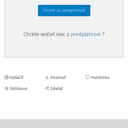
Chcem sa zaregistrovať
Chcete vedieť viac o
predplatnom
?
Vytlačiť
Stiahnuť
Poznámka
Obľúbené
Zdieľať