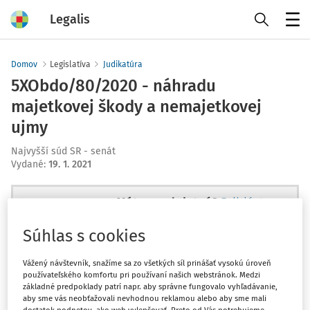
Legalis
Menu
Domov
Legislatíva
Judikatúra
5XObdo/80/2020 - náhradu
majetkovej škody a nemajetkovej
ujmy
Najvyšší súd SR - senát
Vydané
:
19. 1. 2021
Máte predplatné?
Prihláste sa
Súhlas s cookies
Vážený návštevník, snažíme sa zo všetkých síl prinášať vysokú úroveň
používateľského komfortu pri používaní našich webstránok. Medzi
Ups, zatiaľ ste si prečítali len
základné predpoklady patrí napr. aby správne fungovalo vyhľadávanie,
začiatok...
aby sme vás neobťažovali nevhodnou reklamou alebo aby sme mali