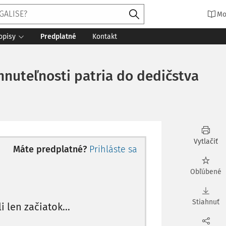
Mo
opisy
Predplatné
Kontakt
hnuteľnosti patria do dedičstva
Vytlačiť
Máte predplatné?
Prihláste sa
Obľúbené
Stiahnuť
li len začiatok...