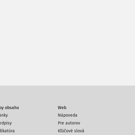
py obsahu
Web
ánky
Nápoveda
edpisy
Pre autorov
dikatúra
Kľúčové slová