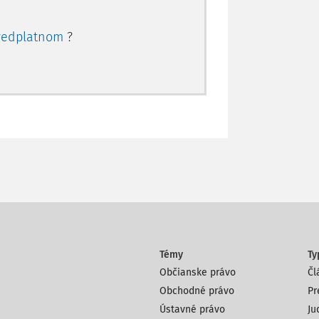
redplatnom
?
Témy
Ty
Občianske právo
Čl
Obchodné právo
Pr
Ústavné právo
Ju