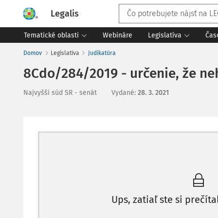
Legalis
Tematické oblasti
Webináre
Legislatíva
Čas
Domov
Legislatíva
Judikatúra
8Cdo/284/2019 - určenie, že ne
Najvyšší súd SR - senát
Vydané
:
28. 3. 2021
Ups, zatiaľ ste si prečíta