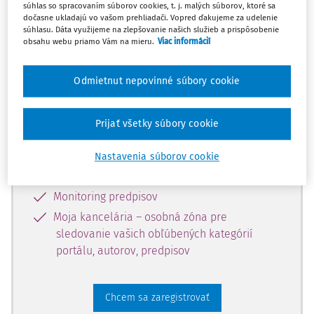
súhlas so spracovaním súborov cookies, t. j. malých súborov, ktoré sa
dostupný predplatiteľom portálu.
dočasne ukladajú vo vašom prehliadači. Vopred ďakujeme za udelenie
súhlasu. Dáta využijeme na zlepšovanie našich služieb a prispôsobenie
obsahu webu priamo Vám na mieru.
Viac informácií
Odomknite si prístup k odbornému
obsahu a získajte prístup na 10 dní
Odmietnut nepovinné súbory cookie
zdarma, stačí sa len zaregistrovať.
Prijať všetky súbory cookie
Vďaka registrácii získate prístup aj k
vybranému obsahu:
Nastavenia súborov cookie
Odborné články z časopisov
Monitoring predpisov
Moja kancelária – osobná zóna pre
sledovanie vašich obľúbených kategórií
portálu, autorov, predpisov
Chcem sa zaregistrovať