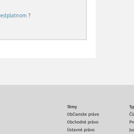
redplatnom
?
Témy
Ty
Občianske právo
Čl
Obchodné právo
Pr
Ústavné právo
Ju