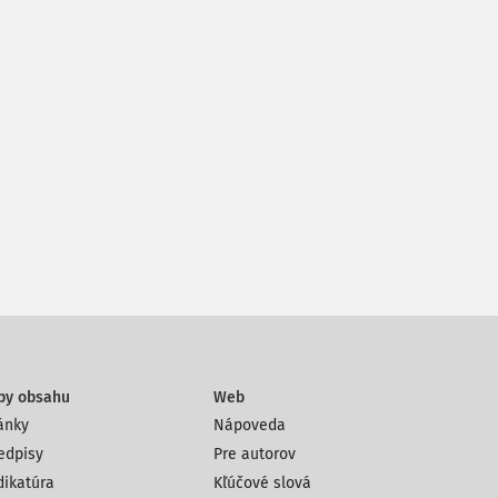
py obsahu
Web
ánky
Nápoveda
edpisy
Pre autorov
dikatúra
Kľúčové slová