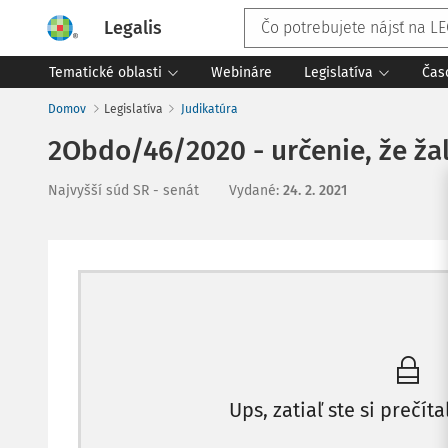
Legalis
Tematické oblasti
Webináre
Legislatíva
Čas
Domov
Legislatíva
Judikatúra
2Obdo/46/2020 - určenie, že ža
Najvyšší súd SR - senát
Vydané
:
24. 2. 2021
Ups, zatiaľ ste si prečíta