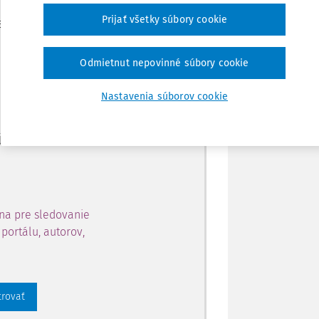
Zdieľať
Prijať všetky súbory cookie
je dostupný predplatiteľom
Poznámka
Odmietnut nepovinné súbory cookie
ahu a získajte prístup na 10
Nastavenia súborov cookie
 zaregistrovať.
 aj k vybranému obsahu:
na pre sledovanie
portálu, autorov,
trovať