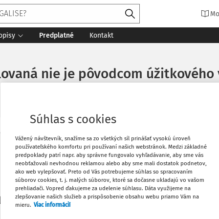
Mo
opisy
Predplatné
Kontakt
lovaná nie je pôvodcom úžitkového
Súhlas s cookies
Vytlačiť
Vážený návštevník, snažíme sa zo všetkých síl prinášať vysokú úroveň
Máte predplatné?
Prihláste sa
používateľského komfortu pri používaní našich webstránok. Medzi základné
predpoklady patrí napr. aby správne fungovalo vyhľadávanie, aby sme vás
neobťažovali nevhodnou reklamou alebo aby sme mali dostatok podnetov,
Obľúbené
ako web vylepšovať. Preto od Vás potrebujeme súhlas so spracovaním
súborov cookies, t. j. malých súborov, ktoré sa dočasne ukladajú vo vašom
prehliadači. Vopred ďakujeme za udelenie súhlasu. Dáta využijeme na
Stiahnuť
zlepšovanie našich služieb a prispôsobenie obsahu webu priamo Vám na
li len začiatok...
mieru.
Viac informácií