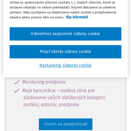
súhlas so spracovaním súborov cookies, t. j. malých súborov, ktoré sa
dostupný predplatiteľom portálu.
dočasne ukladajú vo vašom prehliadači. Vopred ďakujeme za udelenie
súhlasu. Dáta využijeme na zlepšovanie našich služieb a prispôsobenie
obsahu webu priamo Vám na mieru.
Viac informácií
Odomknite si prístup k odbornému
obsahu a získajte prístup na 10 dní
Odmietnut nepovinné súbory cookie
zdarma, stačí sa len zaregistrovať.
Prijať všetky súbory cookie
Vďaka registrácii získate prístup aj k
vybranému obsahu:
Nastavenia súborov cookie
Odborné články z časopisov
Monitoring predpisov
Moja kancelária – osobná zóna pre
sledovanie vašich obľúbených kategórií
portálu, autorov, predpisov
Chcem sa zaregistrovať