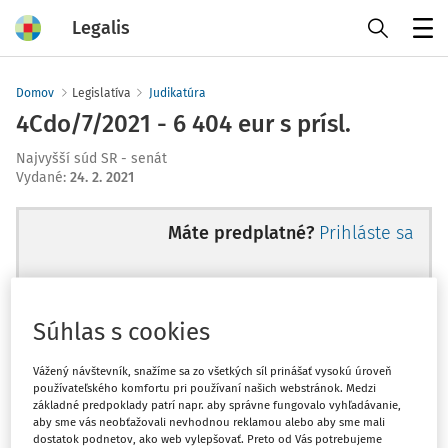
Legalis
Menu
Domov
Legislatíva
Judikatúra
4Cdo/7/2021 - 6 404 eur s prísl.
Najvyšší súd SR - senát
Vydané
:
24. 2. 2021
Máte predplatné?
Prihláste sa
Súhlas s cookies
Ups, zatiaľ ste si prečítali len
začiatok...
Vážený návštevník, snažíme sa zo všetkých síl prinášať vysokú úroveň
používateľského komfortu pri používaní našich webstránok. Medzi
základné predpoklady patrí napr. aby správne fungovalo vyhľadávanie,
aby sme vás neobťažovali nevhodnou reklamou alebo aby sme mali
Celý odborný obsah z tejto oblasti je
dostatok podnetov, ako web vylepšovať. Preto od Vás potrebujeme