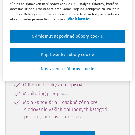
súhlas so spracovaním súborov cookies, t. j. malých súborov, ktoré sa
Celý odborný obsah z tejto oblasti je
dočasne ukladajú vo vašom prehliadači. Vopred ďakujeme za udelenie
súhlasu. Dáta využijeme na zlepšovanie našich služieb a prispôsobenie
dostupný predplatiteľom portálu.
obsahu webu priamo Vám na mieru.
Viac informácií
Odomknite si prístup k odbornému
Odmietnut nepovinné súbory cookie
obsahu a získajte prístup na 10 dní
zdarma, stačí sa len zaregistrovať.
Prijať všetky súbory cookie
Vďaka registrácii získate prístup aj k
Nastavenia súborov cookie
vybranému obsahu:
Odborné články z časopisov
Monitoring predpisov
Moja kancelária – osobná zóna pre
sledovanie vašich obľúbených kategórií
portálu, autorov, predpisov