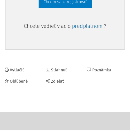
Chcem sa zaregistrovať
Chcete vedieť viac o
predplatnom
?
Vytlačiť
Stiahnuť
Poznámka
Obľúbené
Zdieľať