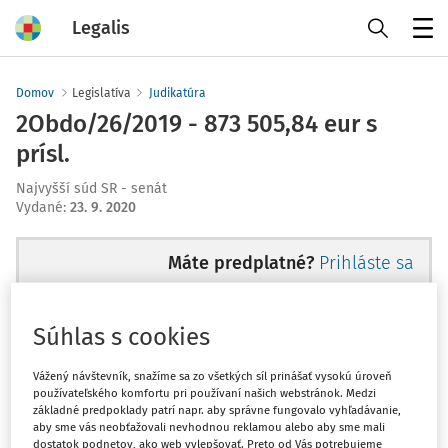
Legalis
Menu
Domov
Legislatíva
Judikatúra
2Obdo/26/2019 - 873 505,84 eur s
prísl.
Najvyšší súd SR - senát
Vydané
:
23. 9. 2020
Máte predplatné?
Prihláste sa
Súhlas s cookies
Ups, zatiaľ ste si prečítali len
Vážený návštevník, snažíme sa zo všetkých síl prinášať vysokú úroveň
používateľského komfortu pri používaní našich webstránok. Medzi
začiatok...
základné predpoklady patrí napr. aby správne fungovalo vyhľadávanie,
aby sme vás neobťažovali nevhodnou reklamou alebo aby sme mali
dostatok podnetov, ako web vylepšovať. Preto od Vás potrebujeme