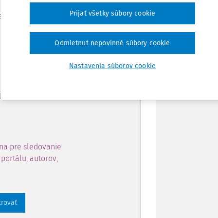
Zdieľať
Prijať všetky súbory cookie
je dostupný predplatiteľom
Poznámka
Odmietnut nepovinné súbory cookie
ahu a získajte prístup na 10
Nastavenia súborov cookie
 zaregistrovať.
 aj k vybranému obsahu:
na pre sledovanie
portálu, autorov,
trovať