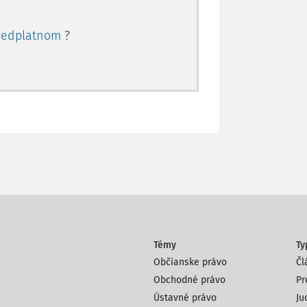
redplatnom
?
Témy
Ty
Občianske právo
Čl
Obchodné právo
Pr
Ústavné právo
Ju