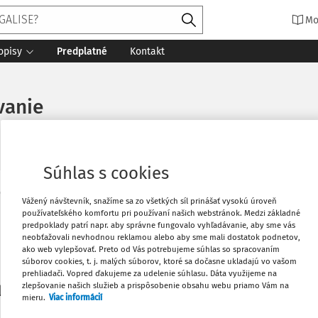
Mo
opisy
Predplatné
Kontakt
vanie
Súhlas s cookies
Vytlačiť
Vážený návštevník, snažíme sa zo všetkých síl prinášať vysokú úroveň
Máte predplatné?
Prihláste sa
používateľského komfortu pri používaní našich webstránok. Medzi základné
predpoklady patrí napr. aby správne fungovalo vyhľadávanie, aby sme vás
neobťažovali nevhodnou reklamou alebo aby sme mali dostatok podnetov,
Obľúbené
ako web vylepšovať. Preto od Vás potrebujeme súhlas so spracovaním
súborov cookies, t. j. malých súborov, ktoré sa dočasne ukladajú vo vašom
prehliadači. Vopred ďakujeme za udelenie súhlasu. Dáta využijeme na
Stiahnuť
zlepšovanie našich služieb a prispôsobenie obsahu webu priamo Vám na
li len začiatok...
mieru.
Viac informácií