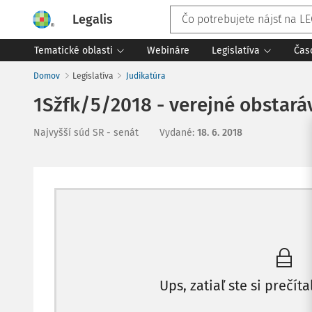
Legalis
Tematické oblasti
Webináre
Legislatíva
Čas
Domov
Legislatíva
Judikatúra
1Sžfk/5/2018 - verejné obstará
Najvyšší súd SR - senát
Vydané
:
18. 6. 2018
Ups, zatiaľ ste si prečíta