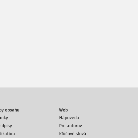
py obsahu
Web
ánky
Nápoveda
edpisy
Pre autorov
dikatúra
Kľúčové slová