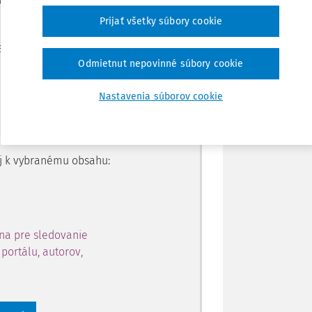
Prijať všetky súbory cookie
Zdieľať
je dostupný predplatiteľom
Odmietnut nepovinné súbory cookie
Poznámka
Nastavenia súborov cookie
ahu a získajte prístup na 10
 zaregistrovať.
 aj k vybranému obsahu:
na pre sledovanie
portálu, autorov,