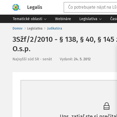
Legalis
Tematické oblasti
Webináre
Legislatíva
Čas
Domov
Legislatíva
Judikatúra
3Sžf/2/2010 - § 138, § 40, § 145
O.s.p.
Najvyšší súd SR - senát
Vydané
:
24. 5. 2012
Ups, zatiaľ ste si prečíta