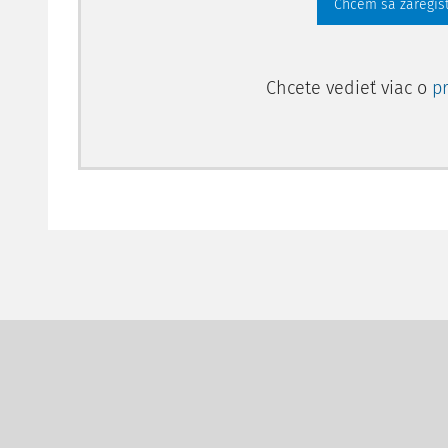
Chcem sa zaregis
Chcete vedieť viac o
p