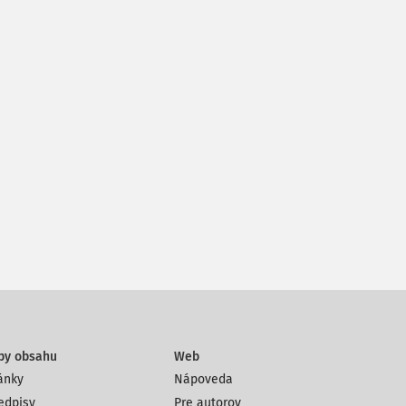
py obsahu
Web
ánky
Nápoveda
edpisy
Pre autorov