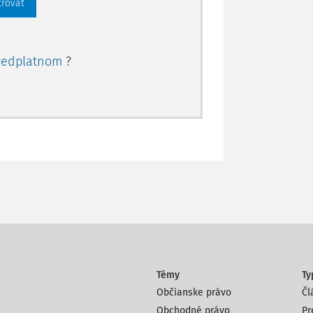
trovať
redplatnom
?
Témy
Ty
Občianske právo
Čl
Obchodné právo
Pr