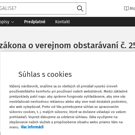
Mo
opisy
Predplatné
Kontakt
 zákona o verejnom obstarávaní č. 25
Súhlas s cookies
Vážený návštevník, snažíme sa zo všetkých síl prinášať vysokú úroveň
používateľského komfortu pri používaní našich webstránok. Medzi základné
Vytlačiť
predpoklady patrí napr. aby správne fungovalo vyhľadávanie, aby sme vás
Máte predplatné?
Prihláste sa
neobťažovali nevhodnou reklamou alebo aby sme mali dostatok podnetov,
ako web vylepšovať. Preto od Vás potrebujeme súhlas so spracovaním
súborov cookies, t. j. malých súborov, ktoré sa dočasne ukladajú vo vašom
Obľúbené
prehliadači. Vopred ďakujeme za udelenie súhlasu. Dáta využijeme na
zlepšovanie našich služieb a prispôsobenie obsahu webu priamo Vám na
mieru.
Viac informácií
Stiahnuť
li len začiatok...