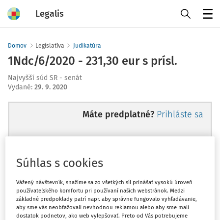
Legalis
Menu
Domov
Legislatíva
Judikatúra
1Ndc/6/2020 - 231,30 eur s prísl.
Najvyšší súd SR - senát
Vydané
:
29. 9. 2020
Máte predplatné?
Prihláste sa
Súhlas s cookies
Ups, zatiaľ ste si prečítali len
začiatok...
Vážený návštevník, snažíme sa zo všetkých síl prinášať vysokú úroveň
používateľského komfortu pri používaní našich webstránok. Medzi
základné predpoklady patrí napr. aby správne fungovalo vyhľadávanie,
aby sme vás neobťažovali nevhodnou reklamou alebo aby sme mali
Celý odborný obsah z tejto oblasti je
dostatok podnetov, ako web vylepšovať. Preto od Vás potrebujeme