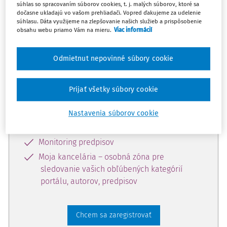
súhlas so spracovaním súborov cookies, t. j. malých súborov, ktoré sa
dostupný predplatiteľom portálu.
dočasne ukladajú vo vašom prehliadači. Vopred ďakujeme za udelenie
súhlasu. Dáta využijeme na zlepšovanie našich služieb a prispôsobenie
obsahu webu priamo Vám na mieru.
Viac informácií
Odomknite si prístup k odbornému
obsahu a získajte prístup na 10 dní
Odmietnut nepovinné súbory cookie
zdarma, stačí sa len zaregistrovať.
Prijať všetky súbory cookie
Vďaka registrácii získate prístup aj k
vybranému obsahu:
Nastavenia súborov cookie
Odborné články z časopisov
Monitoring predpisov
Moja kancelária – osobná zóna pre
sledovanie vašich obľúbených kategórií
portálu, autorov, predpisov
Chcem sa zaregistrovať