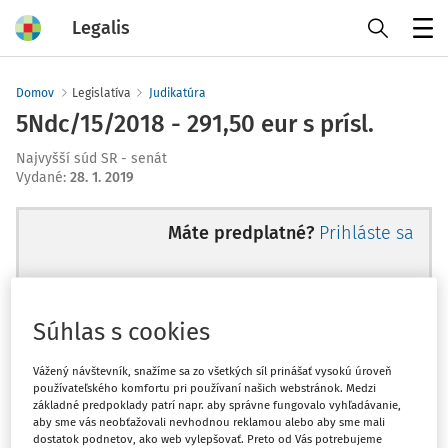
Legalis
Menu
Domov
Legislatíva
Judikatúra
5Ndc/15/2018 - 291,50 eur s prísl.
Najvyšší súd SR - senát
Vydané
:
28. 1. 2019
Máte predplatné?
Prihláste sa
Súhlas s cookies
Ups, zatiaľ ste si prečítali len
začiatok...
Vážený návštevník, snažíme sa zo všetkých síl prinášať vysokú úroveň
používateľského komfortu pri používaní našich webstránok. Medzi
základné predpoklady patrí napr. aby správne fungovalo vyhľadávanie,
aby sme vás neobťažovali nevhodnou reklamou alebo aby sme mali
Celý odborný obsah z tejto oblasti je
dostatok podnetov, ako web vylepšovať. Preto od Vás potrebujeme