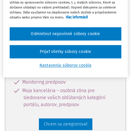
súhlas so spracovaním súborov cookies, t. j. malých súborov, ktoré sa
dostupný predplatiteľom portálu.
dočasne ukladajú vo vašom prehliadači. Vopred ďakujeme za udelenie
súhlasu. Dáta využijeme na zlepšovanie našich služieb a prispôsobenie
obsahu webu priamo Vám na mieru.
Viac informácií
Odomknite si prístup k odbornému
obsahu a získajte prístup na 10 dní
Odmietnut nepovinné súbory cookie
zdarma, stačí sa len zaregistrovať.
Prijať všetky súbory cookie
Vďaka registrácii získate prístup aj k
vybranému obsahu:
Nastavenia súborov cookie
Odborné články z časopisov
Monitoring predpisov
Moja kancelária – osobná zóna pre
sledovanie vašich obľúbených kategórií
portálu, autorov, predpisov
Chcem sa zaregistrovať