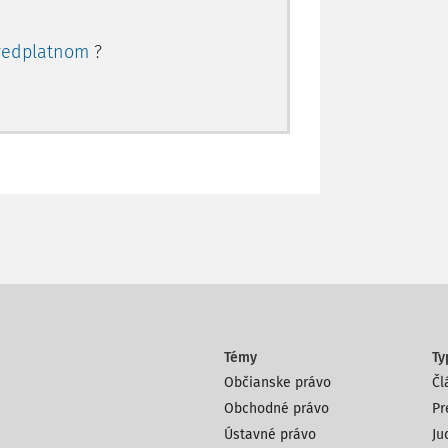
redplatnom
?
Témy
Ty
Občianske právo
Čl
Obchodné právo
Pr
Ústavné právo
Ju