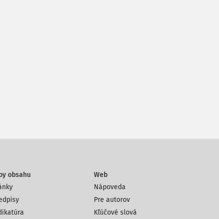
py obsahu
Web
ánky
Nápoveda
edpisy
Pre autorov
dikatúra
Kľúčové slová