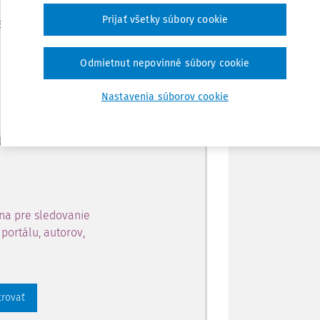
Zdieľať
Prijať všetky súbory cookie
je dostupný predplatiteľom
Poznámka
Odmietnut nepovinné súbory cookie
ahu a získajte prístup na 10
Nastavenia súborov cookie
 zaregistrovať.
 aj k vybranému obsahu:
na pre sledovanie
portálu, autorov,
trovať