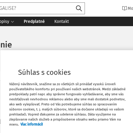
Mo
opisy
Predplatné
Kontakt
enie
Súhlas s cookies
Vytlačiť
Vážený návštevník, snažíme sa zo všetkých síl prinášať vysokú úroveň
Máte predplatné?
Prihláste sa
používateľského komfortu pri používaní našich webstránok. Medzi základné
predpoklady patrí napr. aby správne fungovalo vyhľadávanie, aby sme vás
neobťažovali nevhodnou reklamou alebo aby sme mali dostatok podnetov,
Obľúbené
ako web vylepšovať. Preto od Vás potrebujeme súhlas so spracovaním
súborov cookies, t. j. malých súborov, ktoré sa dočasne ukladajú vo vašom
prehliadači. Vopred ďakujeme za udelenie súhlasu. Dáta využijeme na
Stiahnuť
zlepšovanie našich služieb a prispôsobenie obsahu webu priamo Vám na
li len začiatok...
mieru.
Viac informácií