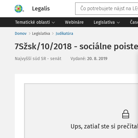
Legalis
Tematické oblasti
Webináre
Legislatíva
Čas
Domov
Legislatíva
Judikatúra
7Sžsk/10/2018 - sociálne poist
Najvyšší súd SR - senát
Vydané
:
20. 8. 2019
Ups, zatiaľ ste si prečíta