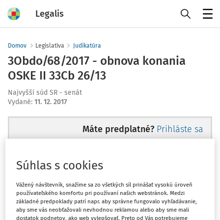
Legalis
Menu
Domov
Legislatíva
Judikatúra
3Obdo/68/2017 - obnova konania
OSKE II 33Cb 26/13
Najvyšší súd SR - senát
Vydané
:
11. 12. 2017
Máte predplatné?
Prihláste sa
Súhlas s cookies
Ups, zatiaľ ste si prečítali len
Vážený návštevník, snažíme sa zo všetkých síl prinášať vysokú úroveň
používateľského komfortu pri používaní našich webstránok. Medzi
začiatok...
základné predpoklady patrí napr. aby správne fungovalo vyhľadávanie,
aby sme vás neobťažovali nevhodnou reklamou alebo aby sme mali
dostatok podnetov, ako web vylepšovať. Preto od Vás potrebujeme