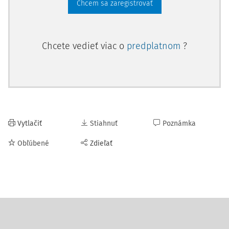
Chcem sa zaregistrovať
Chcete vedieť viac o
predplatnom
?
Vytlačiť
Stiahnuť
Poznámka
Obľúbené
Zdieľať