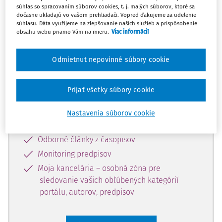
súhlas so spracovaním súborov cookies, t. j. malých súborov, ktoré sa
Celý odborný obsah z tejto oblasti je
dočasne ukladajú vo vašom prehliadači. Vopred ďakujeme za udelenie
súhlasu. Dáta využijeme na zlepšovanie našich služieb a prispôsobenie
dostupný predplatiteľom portálu.
obsahu webu priamo Vám na mieru.
Viac informácií
Odomknite si prístup k odbornému
Odmietnut nepovinné súbory cookie
obsahu a získajte prístup na 10 dní
zdarma, stačí sa len zaregistrovať.
Prijať všetky súbory cookie
Vďaka registrácii získate prístup aj k
Nastavenia súborov cookie
vybranému obsahu:
Odborné články z časopisov
Monitoring predpisov
Moja kancelária – osobná zóna pre
sledovanie vašich obľúbených kategórií
portálu, autorov, predpisov