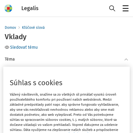
Legalis
Menu
Domov
Kľúčové slová
Vklady
Sledovať tému
Téma
(1)
Finančné právo
Súhlas s cookies
Filter
Vážený návštevník, snažíme sa zo všetkých síl prinášať vysokú úroveň
používateľského komfortu pri používaní našich webstránok. Medzi
1
základné predpoklady patrí napr. aby správne fungovalo vyhľadávanie,
Počet vyhľadaných dokumentov:
aby sme vás neobťažovali nevhodnou reklamou alebo aby sme mali
dostatok podnetov, ako web vylepšovať. Preto od Vás potrebujeme
Zoradiť podľa
:
súhlas so spracovaním súborov cookies, t. j. malých súborov, ktoré sa
Najnovšie
Najstaršie
dočasne ukladajú vo vašom prehliadači. Vopred ďakujeme za udelenie
súhlasu. Dáta využijeme na zlepšovanie našich služieb a prispôsobenie