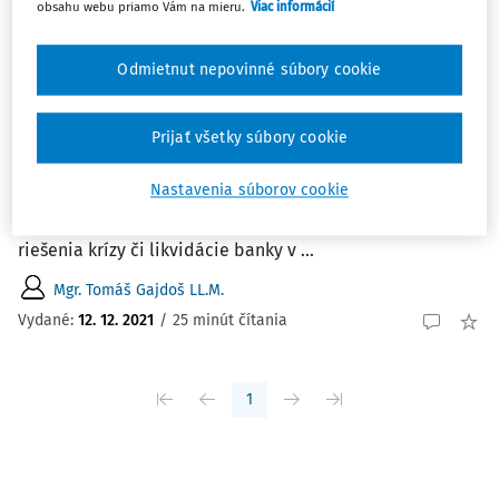
obsahu webu priamo Vám na mieru.
Viac informácií
ČLÁNKY
Použitie zdrojov Fondu ochrany vkladov v
Odmietnut nepovinné súbory cookie
kontexte revízie rámca krízového
manažmentu a ochrany vkladov (CMDI)
Prijať všetky súbory cookie
Autor stručne vysvetľuje kontext zamýšľanej revízie
rámca krízového manažmentu a ochrany vkladov,
Nastavenia súborov cookie
problematiku riešiteľnosti krízových situácií banky a
predstavuje niektoré limity, na ktoré naráža financovanie
riešenia krízy či likvidácie banky v ...
Mgr. Tomáš Gajdoš LL.M.
Vydané:
12. 12. 2021
/
25 minút čítania
1