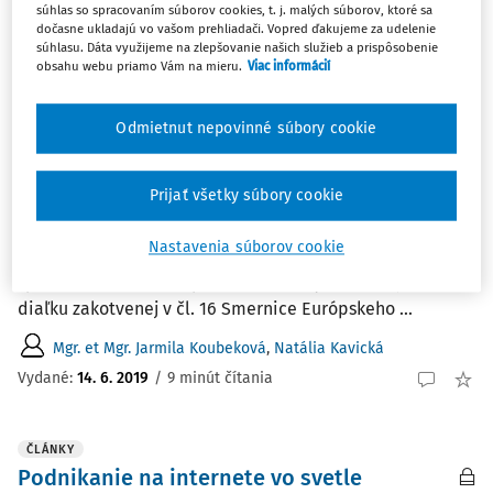
súhlas so spracovaním súborov cookies, t. j. malých súborov, ktoré sa
Najnovšie
Najstaršie
dočasne ukladajú vo vašom prehliadači. Vopred ďakujeme za udelenie
súhlasu. Dáta využijeme na zlepšovanie našich služieb a prispôsobenie
obsahu webu priamo Vám na mieru.
Viac informácií
ČLÁNKY
Interpretácia výnimky z práva spotrebiteľa
Odmietnut nepovinné súbory cookie
na odstúpenie od zmluvy uzavretej na
diaľku Súdnym dvorom EÚ
Prijať všetky súbory cookie
Anotácia Príspevok sa zaoberá problematikou práva
spotrebiteľa na odstúpenie od zmluvy uzavretej na
Nastavenia súborov cookie
diaľku, konkrétne interpretáciou výnimky z práva
spotrebiteľa na odstúpenie od zmluvy uzavretej na
diaľku zakotvenej v čl. 16 Smernice Európskeho ...
Mgr. et Mgr. Jarmila Koubeková
,
Natália Kavická
Vydané:
14. 6. 2019
/
9 minút čítania
ČLÁNKY
Podnikanie na internete vo svetle