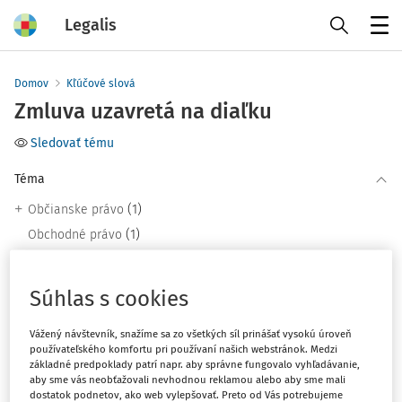
Legalis
Menu
Domov
Kľúčové slová
Zmluva uzavretá na diaľku
Sledovať tému
Téma
(1)
Občianske právo
(1)
Obchodné právo
(1)
Právo EÚ
Súhlas s cookies
Filter
Vážený návštevník, snažíme sa zo všetkých síl prinášať vysokú úroveň
používateľského komfortu pri používaní našich webstránok. Medzi
základné predpoklady patrí napr. aby správne fungovalo vyhľadávanie,
2
Počet vyhľadaných dokumentov:
aby sme vás neobťažovali nevhodnou reklamou alebo aby sme mali
dostatok podnetov, ako web vylepšovať. Preto od Vás potrebujeme
Zoradiť podľa
: