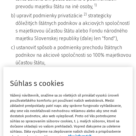
1)
prevodu majetku štátu na iné osoby,
2)
b) upraviť podmienky privatizácie
strategicky
dôležitých štátnych podnikov a akciových spoločností
s majetkovou účasťou štátu alebo Fondu národného
majetku Slovenskej republiky (ďalej len "fond"),
c) ustanoviť spôsob a podmienky prechodu štátnych
podnikov na akciové spoločnosti so 100% majetkovou
účasťou štátu,
d) upraviť ďalšie spôsoby zabezpečenia strategických
záujmov štátu v tých akciových spoločnostiach, v
Súhlas s cookies
ktorých má fond alebo štát významnú majetkovú
účasť.
Vážený návštevník, snažíme sa zo všetkých síl prinášať vysokú úroveň
používateľského komfortu pri používaní našich webstránok. Medzi
základné predpoklady patrí napr. aby správne fungovalo vyhľadávanie,
aby sme vás neobťažovali nevhodnou reklamou alebo aby sme mali
§ 2
dostatok podnetov, ako web vylepšovať. Preto od Vás potrebujeme
súhlas so spracovaním súborov cookies, t. j. malých súborov, ktoré sa
dočasne ukladajú vo vašom prehliadači. Vopred ďakujeme za udelenie
(1) Predmetom privatizácie podľa zákona o podmienkach
súhlasu. Dáta využijeme na zlepšovanie našich služieb a prispôsobenie
1)