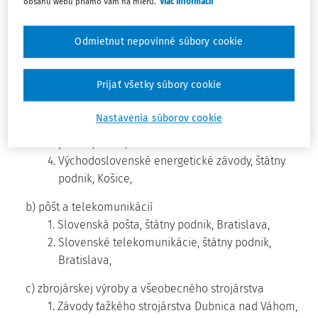
prevodu majetku štátu na iné osoby
nemôže byť majetok
obsahu webu priamo Vám na mieru.
Viac informácií
3)
štátu, ktorý majú v správe
štátne podniky v odvetviach
a) plynárenstva a energetiky
Odmietnut nepovinné súbory cookie
1. Slovenský plynárenský priemysel, štátny podnik,
Bratislava,
Prijať všetky súbory cookie
2. Západoslovenské energetické závody, štátny
podnik, Bratislava,
Nastavenia súborov cookie
3. Stredoslovenské energetické závody, štátny
podnik, Žilina,
4. Východoslovenské energetické závody, štátny
podnik, Košice,
b) pôšt a telekomunikácií
1. Slovenská pošta, štátny podnik, Bratislava,
2. Slovenské telekomunikácie, štátny podnik,
Bratislava,
c) zbrojárskej výroby a všeobecného strojárstva
1. Závody ťažkého strojárstva Dubnica nad Váhom,