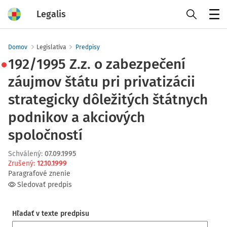
Legalis
Menu
Domov
Legislatíva
Predpisy
192/1995 Z.z. o zabezpečení
záujmov štátu pri privatizácii
strategicky dôležitých štátnych
podnikov a akciových
spoločností
Schválený
:
07.09.1995
Zrušený
:
12.10.1999
Paragrafové znenie
Sledovať predpis
Hľadať v texte predpisu