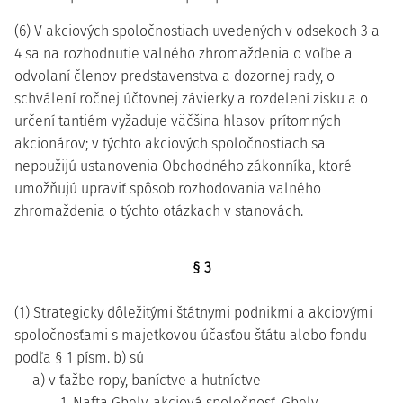
(6) V akciových spoločnostiach uvedených v odsekoch 3 a
4 sa na rozhodnutie valného zhromaždenia o voľbe a
odvolaní členov predstavenstva a dozornej rady, o
schválení ročnej účtovnej závierky a rozdelení zisku a o
určení tantiém vyžaduje väčšina hlasov prítomných
akcionárov; v týchto akciových spoločnostiach sa
nepoužijú ustanovenia Obchodného zákonníka, ktoré
umožňujú upraviť spôsob rozhodovania valného
zhromaždenia o týchto otázkach v stanovách.
§ 3
(1) Strategicky dôležitými štátnymi podnikmi a akciovými
spoločnosťami s majetkovou účasťou štátu alebo fondu
podľa § 1 písm. b) sú
a) v ťažbe ropy, baníctve a hutníctve
1. Nafta Gbely, akciová spoločnosť, Gbely,