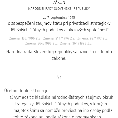
ZÁKON
NÁRODNEJ RADY SLOVENSKEJ REPUBLIKY
zo 7. septembra 1995
o zabezpečení záujmov štátu pri privatizácii strategicky
dôležitých štátnych podnikov a akciových spoločností
Zmena: 135/1996 Z.z.
Zmena: 214/1996 Z.z.
Zmena: 92/1997 Z.z.
Zmena: 364/1998 Z.z.
Zmena: 364/1998 Z.z.
Národná rada Slovenskej republiky sa uzniesla na tomto
zákone:
§ 1
Účelom tohto zákona je
a) vymedziť z hľadiska národno-štátnych záujmov okruh
strategicky dôležitých štátnych podnikov, v ktorých
majetok štátu sa nemôže previesť na iné osoby podľa
tohto zákona ani podľa zákona o podmienkach