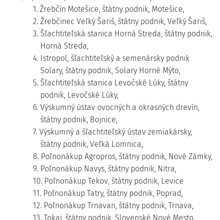
1. Žrebčín Motešice, štátny podnik, Motešice,
2. Žrebčinec Veľký Šariš, štátny podnik, Veľký Šariš,
3. Šľachtiteľská stanica Horná Streda, štátny podnik,
Horná Streda,
4. Istropol, šľachtiteľský a semenársky podnik
Solary, štátny podnik, Solary Horné Mýto,
5. Šľachtiteľská stanica Levočské Lúky, štátny
podnik, Levočské Lúky,
6. Výskumný ústav ovocných a okrasných drevín,
štátny podnik, Bojnice,
7. Výskumný a šľachtiteľský ústav zemiakársky,
štátny podnik, Veľká Lomnica,
8. Poľnonákup Agropros, štátny podnik, Nové Zámky,
9. Poľnonákup Navys, štátny podnik, Nitra,
10. Poľnonákup Tekov, štátny podnik, Levice
11. Poľnonákup Tatry, štátny podnik, Poprad,
12. Poľnonákup Trnavan, štátny podnik, Trnava,
13. Tokaj, štátny podnik, Slovenské Nové Mesto,