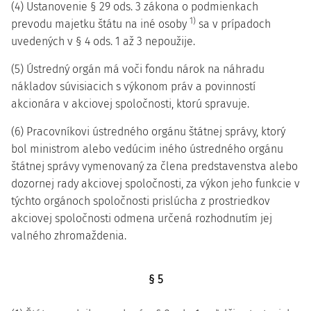
(4) Ustanovenie § 29 ods. 3 zákona o podmienkach
1)
prevodu majetku štátu na iné osoby
sa v prípadoch
uvedených v § 4 ods. 1 až 3 nepoužije.
(5) Ústredný orgán má voči fondu nárok na náhradu
nákladov súvisiacich s výkonom práv a povinností
akcionára v akciovej spoločnosti, ktorú spravuje.
(6) Pracovníkovi ústredného orgánu štátnej správy, ktorý
bol ministrom alebo vedúcim iného ústredného orgánu
štátnej správy vymenovaný za člena predstavenstva alebo
dozornej rady akciovej spoločnosti, za výkon jeho funkcie v
týchto orgánoch spoločnosti prislúcha z prostriedkov
akciovej spoločnosti odmena určená rozhodnutím jej
valného zhromaždenia.
§ 5