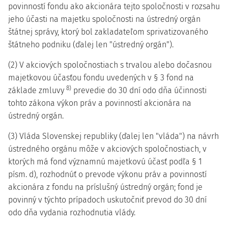
povinností fondu ako akcionára tejto spoločnosti v rozsahu
jeho účasti na majetku spoločnosti na ústredný orgán
štátnej správy, ktorý bol zakladateľom sprivatizovaného
štátneho podniku (ďalej len "ústredný orgán").
(2) V akciových spoločnostiach s trvalou alebo dočasnou
majetkovou účasťou fondu uvedených v § 3 fond na
8)
základe zmluvy
prevedie do 30 dní odo dňa účinnosti
tohto zákona výkon práv a povinností akcionára na
ústredný orgán.
(3) Vláda Slovenskej republiky (ďalej len "vláda") na návrh
ústredného orgánu môže v akciových spoločnostiach, v
ktorých má fond významnú majetkovú účasť podľa § 1
písm. d), rozhodnúť o prevode výkonu práv a povinností
akcionára z fondu na príslušný ústredný orgán; fond je
povinný v týchto prípadoch uskutočniť prevod do 30 dní
odo dňa vydania rozhodnutia vlády.