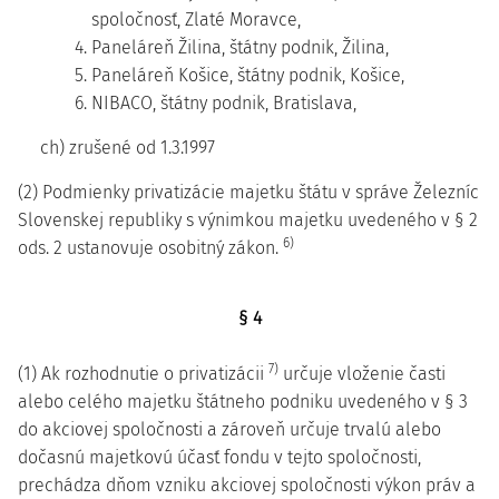
spoločnosť, Zlaté Moravce,
4. Paneláreň Žilina, štátny podnik, Žilina,
5. Paneláreň Košice, štátny podnik, Košice,
6. NIBACO, štátny podnik, Bratislava,
ch) zrušené od 1.3.1997
(2) Podmienky privatizácie majetku štátu v správe Železníc
Slovenskej republiky s výnimkou majetku uvedeného v § 2
6)
ods. 2 ustanovuje osobitný zákon.
§ 4
7)
(1) Ak rozhodnutie o privatizácii
určuje vloženie časti
alebo celého majetku štátneho podniku uvedeného v § 3
do akciovej spoločnosti a zároveň určuje trvalú alebo
dočasnú majetkovú účasť fondu v tejto spoločnosti,
prechádza dňom vzniku akciovej spoločnosti výkon práv a