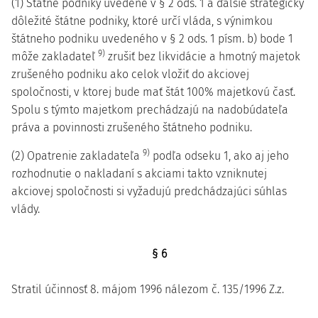
(1) Štátne podniky uvedené v § 2 ods. 1 a ďalšie strategicky
dôležité štátne podniky, ktoré určí vláda, s výnimkou
štátneho podniku uvedeného v § 2 ods. 1 písm. b) bode 1
9)
môže zakladateľ
zrušiť bez likvidácie a hmotný majetok
zrušeného podniku ako celok vložiť do akciovej
spoločnosti, v ktorej bude mať štát 100% majetkovú časť.
Spolu s týmto majetkom prechádzajú na nadobúdateľa
práva a povinnosti zrušeného štátneho podniku.
9)
(2) Opatrenie zakladateľa
podľa odseku 1, ako aj jeho
rozhodnutie o nakladaní s akciami takto vzniknutej
akciovej spoločnosti si vyžadujú predchádzajúci súhlas
vlády.
§ 6
Stratil účinnosť 8. májom 1996 nálezom č. 135/1996 Z.z.