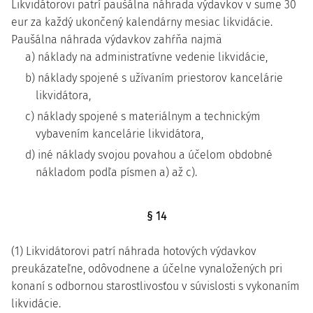
Likvidátorovi patrí paušálna náhrada výdavkov v sume 30
eur za každý ukončený kalendárny mesiac likvidácie.
Paušálna náhrada výdavkov zahŕňa najmä
a) náklady na administratívne vedenie likvidácie,
b) náklady spojené s užívaním priestorov kancelárie
likvidátora,
c) náklady spojené s materiálnym a technickým
vybavením kancelárie likvidátora,
d) iné náklady svojou povahou a účelom obdobné
nákladom podľa písmen a) až c).
§ 14
(1) Likvidátorovi patrí náhrada hotových výdavkov
preukázateľne, odôvodnene a účelne vynaložených pri
konaní s odbornou starostlivosťou v súvislosti s vykonaním
likvidácie.