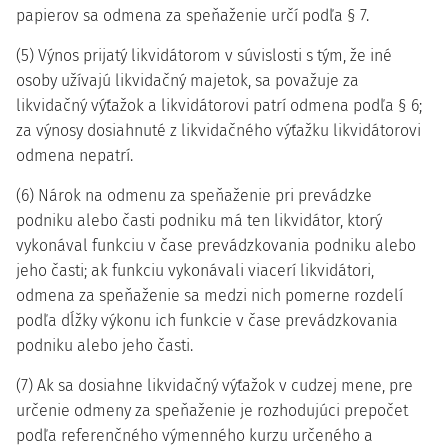
papierov sa odmena za speňaženie určí podľa § 7.
(5) Výnos prijatý likvidátorom v súvislosti s tým, že iné
osoby užívajú likvidačný majetok, sa považuje za
likvidačný výťažok a likvidátorovi patrí odmena podľa § 6;
za výnosy dosiahnuté z likvidačného výťažku likvidátorovi
odmena nepatrí.
(6) Nárok na odmenu za speňaženie pri prevádzke
podniku alebo časti podniku má ten likvidátor, ktorý
vykonával funkciu v čase prevádzkovania podniku alebo
jeho časti; ak funkciu vykonávali viacerí likvidátori,
odmena za speňaženie sa medzi nich pomerne rozdelí
podľa dĺžky výkonu ich funkcie v čase prevádzkovania
podniku alebo jeho časti.
(7) Ak sa dosiahne likvidačný výťažok v cudzej mene, pre
určenie odmeny za speňaženie je rozhodujúci prepočet
podľa referenčného výmenného kurzu určeného a