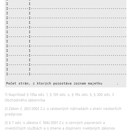
I          I                                                 
I----------I-------------------------------------------------
I          I                                                 
I----------I-------------------------------------------------
I          I                                                 
I----------I-------------------------------------------------
I          I                                                 
I----------I-------------------------------------------------
I          I                                                 
I----------I-------------------------------------------------
I          I                                                 
I----------I-------------------------------------------------
I          I                                                 
I----------I-------------------------------------------------
I          I                                                 
I----------I-------------------------------------------------
1) Napríklad § 135a ods. 1, § 139 ods. 4, § 194 ods. 5, § 200 ods. 3
Obchodného zákonníka.
2) Zákon č. 283/2002 Z.z. o cestovných náhradách v znení neskorších
predpisov.
3) § 7 ods. 4 zákona č. 566/2001 Z.z. o cenných papieroch a
investičných službách a o zmene a doplnení niektorých zákonov