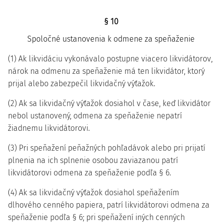
§ 10
Spoločné ustanovenia k odmene za speňaženie
(1) Ak likvidáciu vykonávalo postupne viacero likvidátorov,
nárok na odmenu za speňaženie má ten likvidátor, ktorý
prijal alebo zabezpečil likvidačný výťažok.
(2) Ak sa likvidačný výťažok dosiahol v čase, keď likvidátor
nebol ustanovený, odmena za speňaženie nepatrí
žiadnemu likvidátorovi.
(3) Pri speňažení peňažných pohľadávok alebo pri prijatí
plnenia na ich splnenie osobou zaviazanou patrí
likvidátorovi odmena za speňaženie podľa § 6.
(4) Ak sa likvidačný výťažok dosiahol speňažením
dlhového cenného papiera, patrí likvidátorovi odmena za
speňaženie podľa § 6; pri speňažení iných cenných