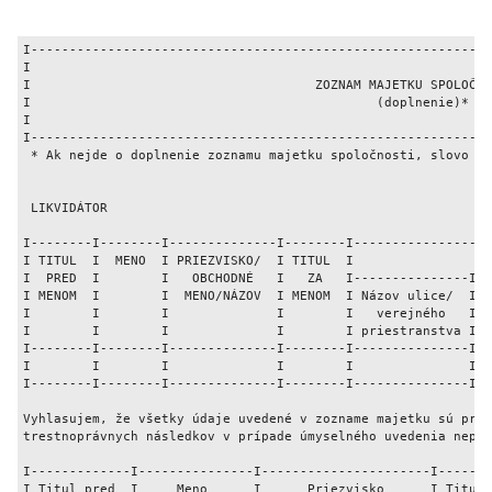
I------------------------------------------------------------
I                                                            
I                                     ZOZNAM MAJETKU SPOLOČNO
I                                             (doplnenie)*   
I                                                            
I------------------------------------------------------------
 * Ak nejde o doplnenie zoznamu majetku spoločnosti, slovo "d
 LIKVIDÁTOR 

I--------I--------I--------------I--------I------------------
I TITUL  I  MENO  I PRIEZVISKO/  I TITUL  I                  
I  PRED  I        I   OBCHODNÉ   I   ZA   I---------------I--
I MENOM  I        I  MENO/NÁZOV  I MENOM  I Názov ulice/  I  
I        I        I              I        I   verejného   I o
I        I        I              I        I priestranstva I  
I--------I--------I--------------I--------I---------------I--
I        I        I              I        I               I  
I--------I--------I--------------I--------I---------------I--
Vyhlasujem, že všetky údaje uvedené v zozname majetku sú prav
trestnoprávnych následkov v prípade úmyselného uvedenia nepra
I-------------I---------------I----------------------I-------
I Titul pred  I     Meno      I      Priezvisko      I Titul 