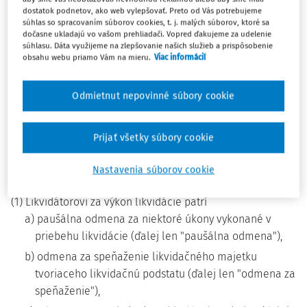
dostatok podnetov, ako web vylepšovať. Preto od Vás potrebujeme
TRETIA ČASŤ
súhlas so spracovaním súborov cookies, t. j. malých súborov, ktoré sa
dočasne ukladajú vo vašom prehliadači. Vopred ďakujeme za udelenie
ODMENA LIKVIDÁTORA
súhlasu. Dáta využijeme na zlepšovanie našich služieb a prispôsobenie
obsahu webu priamo Vám na mieru.
Viac informácií
Prvá hlava
Odmietnut nepovinné súbory cookie
ZÁKLADNÉ USTANOVENIA
Prijať všetky súbory cookie
§ 4
Nastavenia súborov cookie
(1) Likvidátorovi za výkon likvidácie patrí
a) paušálna odmena za niektoré úkony vykonané v
priebehu likvidácie (ďalej len "paušálna odmena"),
b) odmena za speňaženie likvidačného majetku
tvoriaceho likvidačnú podstatu (ďalej len "odmena za
speňaženie"),