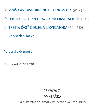
PRVÁ ČASŤ VŠEOBECNÉ USTANOVENIA
(§1 - §2)
DRUHÁ ČASŤ PREDDAVOK NA LIKVIDÁCIU
(§3 - §3)
TRETIA ČASŤ ODMENA LIKVIDÁTORA
(§4 - §12)
Zobraziť všetko
Paragrafové znenie
Platný od
:
01.10.2020
193/2020 Z.z.
VYHLÁŠKA
Ministerstva spravodlivosti Slovenskej republiky