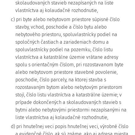
skolaudovaných stavieb nezapísaných na liste
vlastníctva aj kolaudačné rozhodnutie,
c) pri byte alebo nebytovom priestore súpisné číslo
stavby, vchod, poschodie a číslo bytu alebo
nebytového priestoru, spoluvlastnícky podiel na
spoločných častiach a zariadeniach domu a
spoluvlastnícky podiel na pozemku, číslo listu
vlastníctva a katastrálne územie vrátane adresy
spolu s orientačným číslom, pri rozostavanom byte
alebo nebytovom priestore stavebné povolenie,
poschodie, číslo parcely, na ktorej stavba s
rozostavaným bytom alebo nebytovým priestorom
stojí, číslo listu vlastníctva a katastrálne územie; v
prípade dokončených a skolaudovaných stavieb s
bytmi alebo nebytovými priestormi nezapísanými na
liste vlastníctva aj kolaudačné rozhodnutie,
d) pri hnuteľnej veci popis hnuteľnej veci, výrobné číslo
a evidenčné číslo, ak sú známe, ako aj adresa miesta,