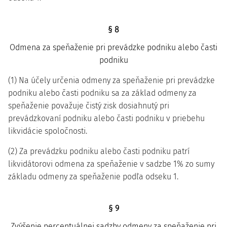
§ 8
Odmena za speňaženie pri prevádzke podniku alebo časti
podniku
(1) Na účely určenia odmeny za speňaženie pri prevádzke
podniku alebo časti podniku sa za základ odmeny za
speňaženie považuje čistý zisk dosiahnutý pri
prevádzkovaní podniku alebo časti podniku v priebehu
likvidácie spoločnosti.
(2) Za prevádzku podniku alebo časti podniku patrí
likvidátorovi odmena za speňaženie v sadzbe 1% zo sumy
základu odmeny za speňaženie podľa odseku 1.
§ 9
Zvýšenie percentuálnej sadzby odmeny za speňaženie pri