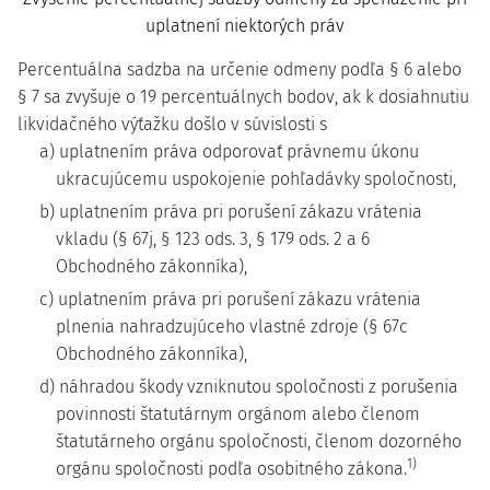
uplatnení niektorých práv
Percentuálna sadzba na určenie odmeny podľa § 6 alebo
§ 7 sa zvyšuje o 19 percentuálnych bodov, ak k dosiahnutiu
likvidačného výťažku došlo v súvislosti s
a) uplatnením práva odporovať právnemu úkonu
ukracujúcemu uspokojenie pohľadávky spoločnosti,
b) uplatnením práva pri porušení zákazu vrátenia
vkladu (§ 67j, § 123 ods. 3, § 179 ods. 2 a 6
Obchodného zákonníka),
c) uplatnením práva pri porušení zákazu vrátenia
plnenia nahradzujúceho vlastné zdroje (§ 67c
Obchodného zákonníka),
d) náhradou škody vzniknutou spoločnosti z porušenia
povinnosti štatutárnym orgánom alebo členom
štatutárneho orgánu spoločnosti, členom dozorného
1)
orgánu spoločnosti podľa osobitného zákona.