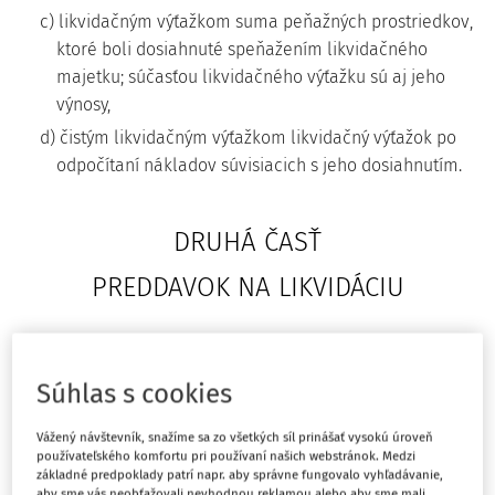
c) likvidačným výťažkom suma peňažných prostriedkov,
ktoré boli dosiahnuté speňažením likvidačného
majetku; súčasťou likvidačného výťažku sú aj jeho
výnosy,
d) čistým likvidačným výťažkom likvidačný výťažok po
odpočítaní nákladov súvisiacich s jeho dosiahnutím.
DRUHÁ ČASŤ
PREDDAVOK NA LIKVIDÁCIU
§ 3
Súhlas s cookies
Výška preddavku na likvidáciu
Vážený návštevník, snažíme sa zo všetkých síl prinášať vysokú úroveň
Preddavok na likvidáciu je 1 500 eur.
používateľského komfortu pri používaní našich webstránok. Medzi
základné predpoklady patrí napr. aby správne fungovalo vyhľadávanie,
aby sme vás neobťažovali nevhodnou reklamou alebo aby sme mali