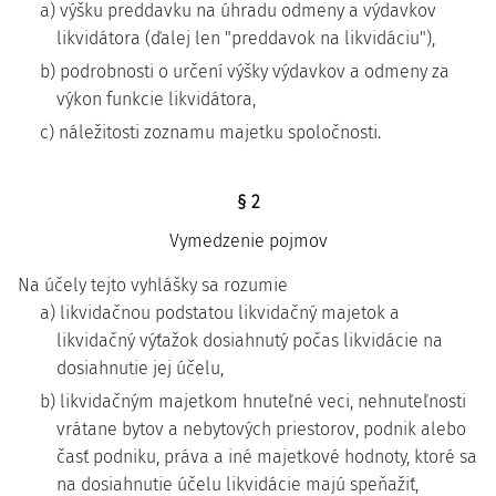
a) výšku preddavku na úhradu odmeny a výdavkov
likvidátora (ďalej len "preddavok na likvidáciu"),
b) podrobnosti o určení výšky výdavkov a odmeny za
výkon funkcie likvidátora,
c) náležitosti zoznamu majetku spoločnosti.
§ 2
Vymedzenie pojmov
Na účely tejto vyhlášky sa rozumie
a) likvidačnou podstatou likvidačný majetok a
likvidačný výťažok dosiahnutý počas likvidácie na
dosiahnutie jej účelu,
b) likvidačným majetkom hnuteľné veci, nehnuteľnosti
vrátane bytov a nebytových priestorov, podnik alebo
časť podniku, práva a iné majetkové hodnoty, ktoré sa
na dosiahnutie účelu likvidácie majú speňažiť,