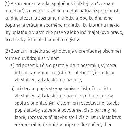
(1) V zozname majetku spoločnosti (ďalej len "zoznam
majetku") sa uvádza všetok majetok patriaci spoločnosti
ku dňu uloženia zoznamu majetku alebo ku dňu jeho
doplnenia vrátane sporného majetku, ku ktorému niekto
iný uplatňuje vlastnícke právo alebo iné majetkové právo,
do zbierky listín obchodného registra.
(2) Zoznam majetku sa vyhotovuje v prehľadnej písomnej
forme a uvádzajú sa v ňom
a) pri pozemku číslo parcely, druh pozemku, výmera,
údaj o parcelnom registri "C" alebo "E", číslo listu
vlastníctva a katastrálne územie,
b) pri stavbe popis stavby, súpisné číslo, číslo listu
vlastníctva a katastrálne územie vrátane adresy
spolu s orientačným číslom, pri rozostavanej stavbe
popis stavby, stavebné povolenie, číslo parcely, na
ktorej rozostavaná stavba stojí, číslo listu vlastníctva
a katastrálne územie, v prípade dokončených a