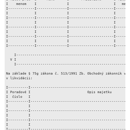
I    menom    I               I                      I   meno
I-------------I---------------I----------------------I-------
I             I               I                      I       
I-------------I---------------I----------------------I-------
I             I               I                      I       
I-------------I---------------I----------------------I-------
I             I               I                      I       
I-------------I---------------I----------------------I-------
I             I               I                      I       
I-------------I---------------I----------------------I-------
    I------------------------------------------------------I 
  V I                                                      I 
    I------------------------------------------------------I 
Na základe § 75g zákona č. 513/1991 Zb. Obchodný zákonník vyh
v likvidácii:

I----------I-------------------------------------------------
I Poradové I                            Opis majetku         
I  číslo   I                                                 
I----------I-------------------------------------------------
I          I                                                 
I----------I-------------------------------------------------
I          I                                                 
I----------I-------------------------------------------------
I          I                                                 
I----------I-------------------------------------------------