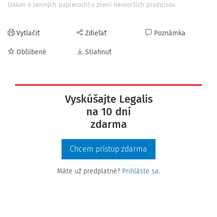
(zákon o cenných papieroch) v znení neskorších predpisov.
Vytlačiť
Zdieľať
Poznámka
Obľúbené
Stiahnuť
Vyskúšajte Legalis
na 10 dní
zdarma
Chcem prístup zdarma
Máte už predplatné?
Prihláste sa
.