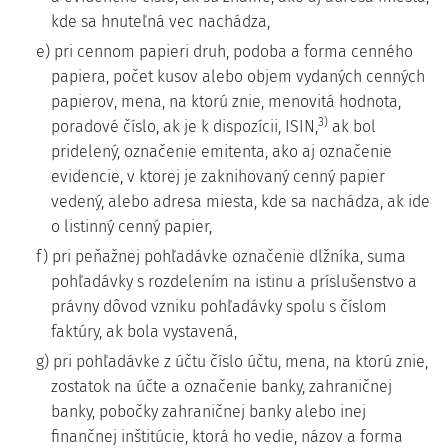
kde sa hnuteľná vec nachádza,
e) pri cennom papieri druh, podoba a forma cenného
papiera, počet kusov alebo objem vydaných cenných
papierov, mena, na ktorú znie, menovitá hodnota,
3)
poradové číslo, ak je k dispozícii, ISIN,
ak bol
pridelený, označenie emitenta, ako aj označenie
evidencie, v ktorej je zaknihovaný cenný papier
vedený, alebo adresa miesta, kde sa nachádza, ak ide
o listinný cenný papier,
f) pri peňažnej pohľadávke označenie dlžníka, suma
pohľadávky s rozdelením na istinu a príslušenstvo a
právny dôvod vzniku pohľadávky spolu s číslom
faktúry, ak bola vystavená,
g) pri pohľadávke z účtu číslo účtu, mena, na ktorú znie,
zostatok na účte a označenie banky, zahraničnej
banky, pobočky zahraničnej banky alebo inej
finančnej inštitúcie, ktorá ho vedie, názov a forma