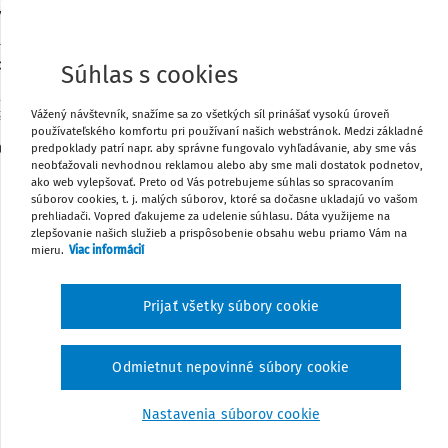
ch zástupcoch, o zmene zákona č. 444/2002 Z.z. o
ákona č. 55/1997 Z.z. o ochranných známkach v znení
na č. 577/2001 Z.z. a zákona č. 14/2004 Z.z.
Súhlas s cookies
Z.z.
Zmena: 506/2009 Z.z. (nepriama novela)
Zmena: 136/2010
Vážený návštevník, snažíme sa zo všetkých síl prinášať vysokú úroveň
Z.z.
Zmena: 177/2018 Z.z.
Zmena: 55/2023 Z.z.
používateľského komfortu pri používaní našich webstránok. Medzi základné
 Slovenskej republiky sa uzniesla na tomto zákone:
predpoklady patrí napr. aby správne fungovalo vyhľadávanie, aby sme vás
neobťažovali nevhodnou reklamou alebo aby sme mali dostatok podnetov,
ako web vylepšovať. Preto od Vás potrebujeme súhlas so spracovaním
Čl.I
súborov cookies, t. j. malých súborov, ktoré sa dočasne ukladajú vo vašom
prehliadači. Vopred ďakujeme za udelenie súhlasu. Dáta využijeme na
zlepšovanie našich služieb a prispôsobenie obsahu webu priamo Vám na
mieru.
Viac informácií
PRVÁ ČASŤ
Prijať všetky súbory cookie
ÚVODNÉ USTANOVENIA
Odmietnut nepovinné súbory cookie
§ 1
Nastavenia súborov cookie
Predmet úpravy