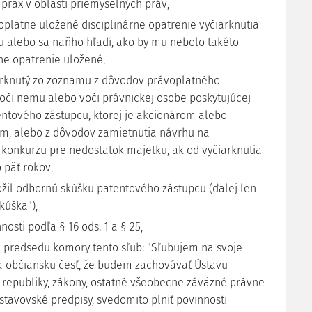
 prax v oblasti priemyselných práv,
platne uložené disciplinárne opatrenie vyčiarknutia
 alebo sa naňho hľadí, ako by mu nebolo takéto
rne opatrenie uložené,
arknutý zo zoznamu z dôvodov právoplatného
oči nemu alebo voči právnickej osobe poskytujúcej
entového zástupcu, ktorej je akcionárom alebo
m, alebo z dôvodov zamietnutia návrhu na
 konkurzu pre nedostatok majetku, ak od vyčiarknutia
 päť rokov,
ožil odbornú skúšku patentového zástupcu (ďalej len
kúška"),
nnosti podľa § 16 ods. 1 a § 25,
rúk predsedu komory tento sľub: "Sľubujem na svoje
 občiansku česť, že budem zachovávať Ústavu
 republiky, zákony, ostatné všeobecne záväzné právne
stavovské predpisy, svedomito plniť povinnosti