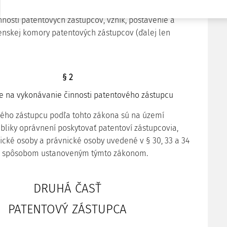
predpoklady a spôsob výkonu činnosti patentových
nnosti patentových zástupcov, vznik, postavenie a
nskej komory patentových zástupcov (ďalej len
§ 2
e na vykonávanie činnosti patentového zástupcu
ého zástupcu podľa tohto zákona sú na území
bliky oprávnení poskytovať patentoví zástupcovia,
zické osoby a právnické osoby uvedené v § 30, 33 a 34
a spôsobom ustanoveným týmto zákonom.
DRUHÁ ČASŤ
PATENTOVÝ ZÁSTUPCA