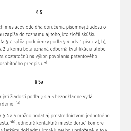
§ 5
h mesiacov odo dňa doručenia písomnej žiadosti o
u zapíše do zoznamu aj toho, kto zložil skúšku
ľa § 7, spĺňa podmienky podľa § 4 ods. 1 písm. a), b),
 ods. 2 a komu bola uznaná odborná kvalifikácia alebo
 za dostatočnú na výkon povolania patentového
4)
osobitného predpisu.
§ 5a
ijatí žiadosti podľa § 4 a 5 bezodkladne vydá
4a)
vrdenie.
ľa § 4 a 5 možno podať aj prostredníctvom jednotného
4b)
esta.
Jednotné kontaktné miesto doručí komore
 všetkými dokladmi, ktoré k nej boli priložené, a to v