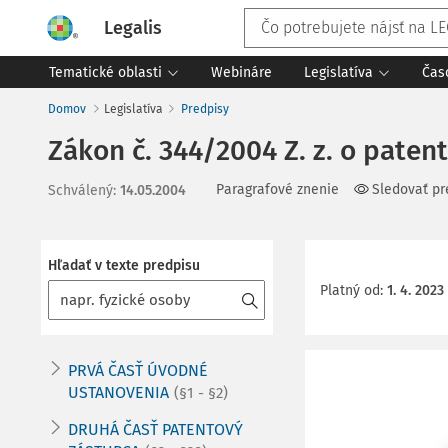
Legalis
Tematické oblasti
Webináre
Legislatíva
Čas
Domov
Legislatíva
Predpisy
Zákon č. 344/2004 Z. z. o pate
Paragrafové znenie
Sledovať pr
Schválený
:
14.05.2004
Hľadať v texte predpisu
Platný od
:
1. 4. 2023
PRVÁ ČASŤ ÚVODNÉ
USTANOVENIA
(§1 - §2)
DRUHÁ ČASŤ PATENTOVÝ