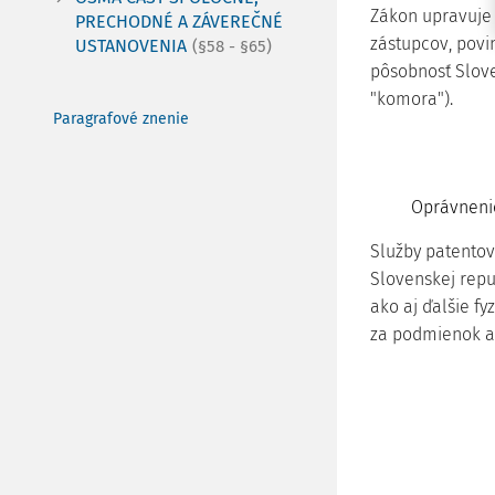
Zákon upravuje 
PRECHODNÉ A ZÁVEREČNÉ
zástupcov, povi
USTANOVENIA
(§58 - §65)
pôsobnosť Slove
"komora").
Paragrafové znenie
Oprávneni
Služby patentov
Slovenskej repu
ako aj ďalšie fy
za podmienok 