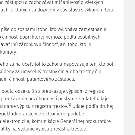
o zástupcu a zachovávať mlčanlivosť o všetkých
ach, o ktorých sa dozviem v súvislosti s výkonom tejto
apíše do zoznamu toho, kto vykonáva zamestnanie,
 činnosť, popri ktorej nemôže podľa osobitných
vať inú zárobkovú činnosť, ani toho, kto je
komory.
ého sa na účely tohto zákona nepovažuje ten, kto bol
údený za úmyselný trestný čin alebo trestný čin
onom činnosti patentového zástupcu.
 podľa odseku 3 sa preukazuje výpisom z registra
l preukázania bezúhonnosti poskytne žiadateľ údaje
3)
adanie výpisu z registra trestov.
Údaje podľa druhej
odkladne zašle v elektronickej podobe
 elektronickej komunikácie Generálnej prokuratúre
liky na vydanie výpisu z registra trestov.