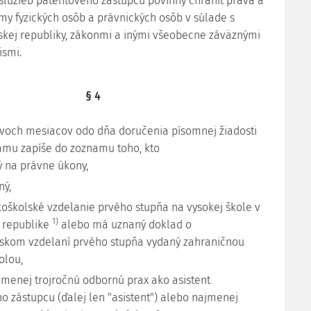
 služieb patentového zástupcu povinný chrániť práva a
y fyzických osôb a právnických osôb v súlade s
kej republiky, zákonmi a inými všeobecne záväznými
ismi.
§ 4
voch mesiacov odo dňa doručenia písomnej žiadosti
amu zapíše do zoznamu toho, kto
lý na právne úkony,
ný,
okoškolské vzdelanie prvého stupňa na vysokej škole v
1)
 republike
alebo má uznaný doklad o
skom vzdelaní prvého stupňa vydaný zahraničnou
olou,
jmenej trojročnú odbornú prax ako asistent
o zástupcu (ďalej len "asistent") alebo najmenej