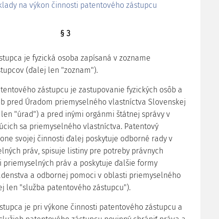
lady na výkon činnosti patentového zástupcu
§ 3
ástupca je fyzická osoba zapísaná v zozname
tupcov (ďalej len "zoznam").
atentového zástupcu je zastupovanie fyzických osôb a
ôb pred Úradom priemyselného vlastníctva Slovenskej
 len "úrad") a pred inými orgánmi štátnej správy v
úcich sa priemyselného vlastníctva. Patentový
one svojej činnosti ďalej poskytuje odborné rady v
lných práv, spisuje listiny pre potreby právnych
i priemyselných práv a poskytuje ďalšie formy
denstva a odbornej pomoci v oblasti priemyselného
ej len "služba patentového zástupcu").
ástupca je pri výkone činnosti patentového zástupcu a