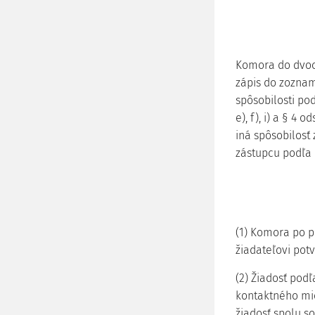
Komora do dvoc
zápis do zoznam
spôsobilosti pod
e), f), i) a § 4
iná spôsobilosť
zástupcu podľa 
(1) Komora po pr
žiadateľovi pot
(2) Žiadosť pod
kontaktného mi
žiadosť spolu so