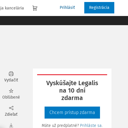
Prihlásiť
Registrácia
ja kancelária
Vytlačiť
Vyskúšajte Legalis
na 10 dní
zdarma
Obľúbené
Chcem prístup zdarma
Zdieľať
Máte už predplatné?
Prihláste sa
.