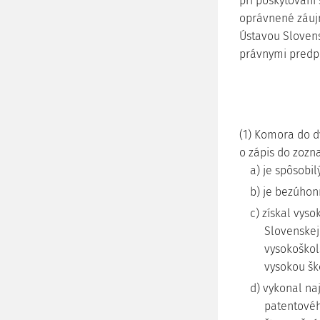
pri poskytovaní
oprávnené záujm
Ústavou Slovens
právnymi predp
(1) Komora do d
o zápis do zozn
a) je spôsobi
b) je bezúhon
c) získal vys
Slovenskej
vysokoškol
vysokou šk
d) vykonal na
patentovéh