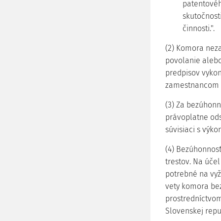
patentovéh
skutočnosti
činnosti.".
(2) Komora nez
povolanie alebo
predpisov vykoná
zamestnancom 
(3) Za bezúhonn
právoplatne ods
súvisiaci s výk
(4) Bezúhonnosť
trestov. Na úče
potrebné na vyži
vety komora bez
prostredníctvom
Slovenskej repub