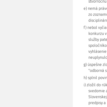
štvorročnú
e) nemá právo
zo zoznamu
discipliná
f) nebol vyči
konkurzu v
služby pat
spoločníko
vyhlásenie
neuplynulo
g) úspešne zl
"odborná s
h) splnil povi
i) zložil do 
svedomie a
Slovenskej
predpisy a 