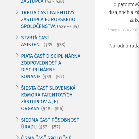
ZÁSTUPCA
(§3 - §28)
o patentový
dizajnoch a z
TRETIA ČASŤ PATENTOVÝ
ZÁSTUPCA EURÓPSKEHO
záko
SPOLOČENSTVA
(§29 - §34)
Zmena: 330/2007 
ŠTVRTÁ ČASŤ
ASISTENT
(§35 - §38)
Národná rada
PIATA ČASŤ DISCIPLINÁRNA
ZODPOVEDNOSŤ A
DISCIPLINÁRNE
KONANIE
(§39 - §47)
ŠIESTA ČASŤ SLOVENSKÁ
KOMORA PATENTOVÝCH
ZÁSTUPCOV A JEJ
ORGÁNY
(§48 - §56)
SIEDMA ČASŤ PÔSOBNOSŤ
ÚRADU
(§57 - §57)
ÔSMA ČASŤ SPOLOČNÉ,