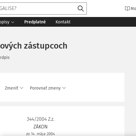
Mo
opisy
Predplatné
Kontakt
ntových zástupcoch
edpis
Zmeniť
Porovnať zmeny
344/2004 Z.z.
ZÁKON
zo 14. mája 2004