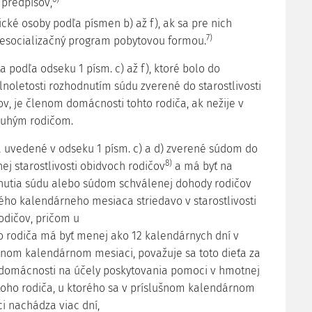
 predpisov,
zické osoby podľa písmen b) až f), ak sa pre nich
7)
esocializačný program pobytovou formou.
ťa podľa odseku 1 písm. c) až f), ktoré bolo do
noletosti rozhodnutím súdu zverené do starostlivosti
ov, je členom domácnosti tohto rodiča, ak nežije v
ruhým rodičom.
ťa uvedené v odseku 1 písm. c) a d) zverené súdom do
8)
ej starostlivosti obidvoch rodičov
a má byť na
nutia súdu alebo súdom schválenej dohody rodičov
ého kalendárneho mesiaca striedavo v starostlivosti
odičov, pričom u
o rodiča má byť menej ako 12 kalendárnych dní v
šnom kalendárnom mesiaci, považuje sa toto dieťa za
domácnosti na účely poskytovania pomoci v hmotnej
toho rodiča, u ktorého sa v príslušnom kalendárnom
i nachádza viac dní,