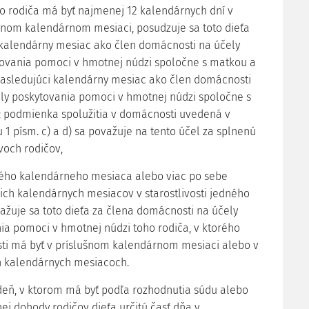
o rodiča má byť najmenej 12 kalendárnych dní v
šnom kalendárnom mesiaci, posudzuje sa toto dieťa
kalendárny mesiac ako člen domácnosti na účely
ovania pomoci v hmotnej núdzi spoločne s matkou a
nasledujúci kalendárny mesiac ako člen domácnosti
ly poskytovania pomoci v hmotnej núdzi spoločne s
 podmienka spolužitia v domácnosti uvedená v
 1 písm. c) a d) sa považuje na tento účel za splnenú
voch rodičov,
ného kalendárneho mesiaca alebo viac po sebe
ich kalendárnych mesiacov v starostlivosti jedného
važuje sa toto dieťa za člena domácnosti na účely
ia pomoci v hmotnej núdzi toho rodiča, v ktorého
osti má byť v príslušnom kalendárnom mesiaci alebo v
h kalendárnych mesiacoch.
deň, v ktorom má byť podľa rozhodnutia súdu alebo
j dohody rodičov dieťa určitú časť dňa v