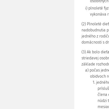
osobitných
i) plnoleté fy
vykonáva r
(2) Plnoleté die
nadobudnutia pl
jedného z rodič
domácnosti s d
(3) Ak bolo die
striedavej osobn
základe rozhod
a) počas jedn
obidvoch r
1. jednéh
príslu
člena 
núdzi 
mesiac