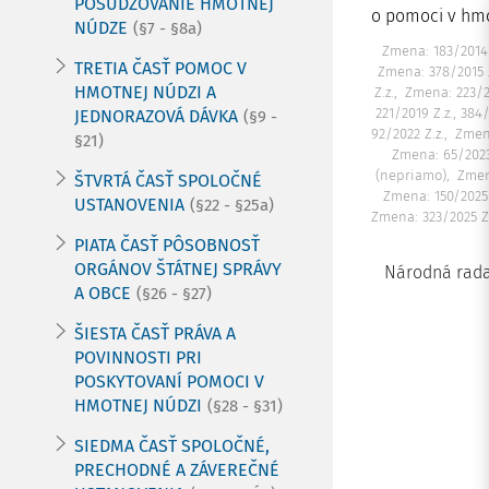
POSUDZOVANIE HMOTNEJ
o pomoci v hmo
NÚDZE
(§7 - §8a)
Zmena: 183/2014 Z
TRETIA ČASŤ POMOC V
Zmena: 378/2015 Z
HMOTNEJ NÚDZI A
Z.z.
Zmena: 223/2
221/2019 Z.z., 384
JEDNORAZOVÁ DÁVKA
(§9 -
92/2022 Z.z.
Zmena
§21)
Zmena: 65/2023
(nepriamo)
Zmen
ŠTVRTÁ ČASŤ SPOLOČNÉ
Zmena: 150/2025 
USTANOVENIA
(§22 - §25a)
Zmena: 323/2025 Z.
PIATA ČASŤ PÔSOBNOSŤ
ORGÁNOV ŠTÁTNEJ SPRÁVY
Národná rada
A OBCE
(§26 - §27)
ŠIESTA ČASŤ PRÁVA A
POVINNOSTI PRI
POSKYTOVANÍ POMOCI V
HMOTNEJ NÚDZI
(§28 - §31)
SIEDMA ČASŤ SPOLOČNÉ,
PRECHODNÉ A ZÁVEREČNÉ