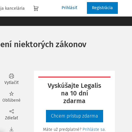
Prihlásiť
Registrácia
ja kancelária
není niektorých zákonov
Vytlačiť
Vyskúšajte Legalis
na 10 dní
zdarma
Obľúbené
Chcem prístup zdarma
Zdieľať
Máte už predplatné?
Prihláste sa
.