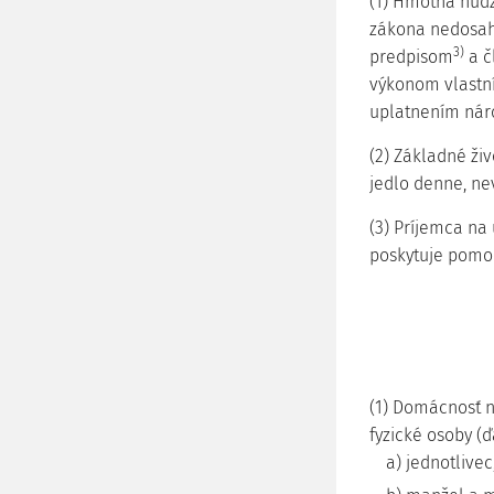
(1) Hmotná núdz
zákona nedosah
3)
predpisom
a č
výkonom vlastn
uplatnením náro
(2) Základné ži
jedlo denne, ne
(3) Príjemca na 
poskytuje pomoc
(1) Domácnosť n
fyzické osoby (ď
a) jednotlivec