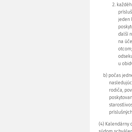
2. každéh
príslu
jeden 
poskyt
ďalší 
na úče
otcom;
odseku
u obid
b) počas jed
nasledujúc
rodiča, po
poskytovan
starostliv
príslušnýc
(4) Kalendárny 
súdom schválene