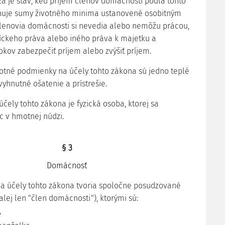
a je stav, keď príjem členov domácnosti podľa tohto
uje sumy životného minima ustanovené osobitným
lenovia domácnosti si nevedia alebo nemôžu prácou,
íckeho práva alebo iného práva k majetku a
kov zabezpečiť príjem alebo zvýšiť príjem.
votné podmienky na účely tohto zákona sú jedno teplé
vyhnutné ošatenie a prístrešie.
účely tohto zákona je fyzická osoba, ktorej sa
 v hmotnej núdzi.
§ 3
Domácnosť
a účely tohto zákona tvoria spoločne posudzované
alej len "člen domácnosti"), ktorými sú:
,