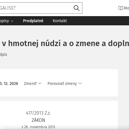
Mo
opisy
Predplatné
Kontakt
ci v hmotnej núdzi a o zmene a dopl
dpis
0. 12. 2026
Zmeniť
Porovnať zmeny
417/2013 Z.z.
ZÁKON
z 26. novembra 2013