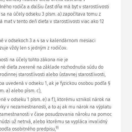
edného rodiča a ďalšiu časť dňa má byť v starostlivosti
 sa na účely odseku 3 písm. a) započítava tomu z
á mať v tento deň dieťa v starostlivosti viac ako 12
né v odsekoch 3 a 4 sa v kalendárnom mesiaci
uje vždy len s jedným z rodičov.
osti na účely tohto zákona nie je
né dieťa zverené na základe rozhodnutia súdu do
odinnej starostlivosti alebo ústavnej starostlivosti,
oba uvedená v odseku 1, ak je fyzickou osobou podľa §
sm. a) alebo písm. c),
ené v odseku 1 písm. e) a f), ktorému vznikol nárok na
vky v nezamestnanosti, a to aj ak mu nárok na výplatu
zamestnanosti v čase posudzovania nároku na pomoc
núdzi už netrvá, alebo ktorému sa vypláca invalidný
9)
odľa osobitného predpisu,