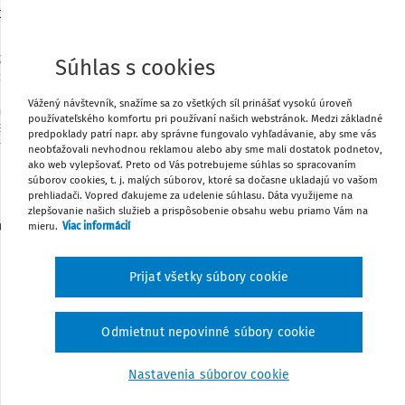
tnej núdzi a o zmene a doplnení niektorých zákonov
.z., 308/2014 Z.z.
Zmena: 140/2015 Z.z.
Zmena: 140/2015 Z.z.
.z.
Zmena: 125/2016 Z.z.
Zmena: 81/2017 Z.z.
Zmena: 42/2019
Súhlas s cookies
019 Z.z.
Zmena: 231/2019 Z.z., 430/2019 Z.z. (nepriamo)
Zmena:
/2020 Z.z. (nepriamo)
Zmena: 494/2021 Z.z. (nepriamo)
Zmena:
Vážený návštevník, snažíme sa zo všetkých síl prinášať vysokú úroveň
: 199/2022 Z.z.
Zmena: 439/2022 Z.z. (nepriamo), 488/2022 Z.z.
používateľského komfortu pri používaní našich webstránok. Medzi základné
 Z.z.
Zmena: 275/2023 Z.z.
Zmena: 65/2023 Z.z., 377/2023 Z.z.
predpoklady patrí napr. aby správne fungovalo vyhľadávanie, aby sme vás
a: 65/2023 Z.z.
Zmena: 257/2024 Z.z. (nepriamo), 278/2024 Z.z.
neobťažovali nevhodnou reklamou alebo aby sme mali dostatok podnetov,
Z.z.
Zmena: 376/2024 Z.z., 151/2025 Z.z.
Zmena: 258/2025 Z.z.
ako web vylepšovať. Preto od Vás potrebujeme súhlas so spracovaním
z.
Zmena: 44/2026 Z.z.
Zmena: 136/2026 Z.z.
Zmena: 258/2025
súborov cookies, t. j. malých súborov, ktoré sa dočasne ukladajú vo vašom
prehliadači. Vopred ďakujeme za udelenie súhlasu. Dáta využijeme na
Z.z.
zlepšovanie našich služieb a prispôsobenie obsahu webu priamo Vám na
 Slovenskej republiky sa uzniesla na tomto zákone:
mieru.
Viac informácií
Čl.I
Prijať všetky súbory cookie
Odmietnut nepovinné súbory cookie
PRVÁ ČASŤ
Nastavenia súborov cookie
ZÁKLADNÉ USTANOVENIA