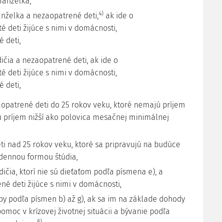
manželka,
4)
nželka a nezaopatrené deti,
ak ide o
té deti žijúce s nimi v domácnosti,
é deti,
dičia a nezaopatrené deti, ak ide o
té deti žijúce s nimi v domácnosti,
é deti,
zaopatrené deti do 25 rokov veku, ktoré nemajú príjem
 príjem nižší ako polovica mesačnej minimálnej
eti nad 25 rokov veku, ktoré sa pripravujú na budúce
dennou formou štúdia,
dičia, ktorí nie sú dieťaťom podľa písmena e), a
né deti žijúce s nimi v domácnosti,
oby podľa písmen b) až g), ak sa im na základe dohody
omoc v krízovej životnej situácii a bývanie podľa
6)