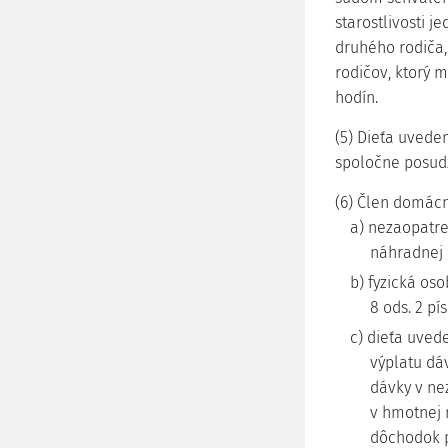
starostlivosti j
druhého rodiča,
rodičov, ktorý m
hodín.
(5) Dieťa uvede
spoločne posudz
(6) Člen domácn
a) nezaopatre
náhradnej r
b) fyzická os
8 ods. 2 pí
c) dieťa uved
výplatu dá
dávky v ne
v hmotnej 
dôchodok p