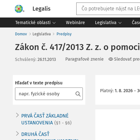
Legalis
Tematické oblasti
Webináre
Legislatíva
Čas
Domov
Legislatíva
Predpisy
Zákon č. 417/2013 Z. z. o pomo
Paragrafové znenie
Sledovať pre
Schválený
:
26.11.2013
Hľadať v texte predpisu
Platný
:
1. 8. 2026 - 3
PRVÁ ČASŤ ZÁKLADNÉ
USTANOVENIA
(§1 - §6)
DRUHÁ ČASŤ