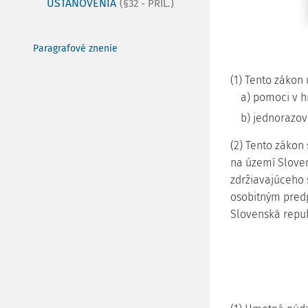
USTANOVENIA
(§32 - PRÍL.)
Paragrafové znenie
(1) Tento zákon
a) pomoci v h
b) jednorazov
(2) Tento zákon
na území Sloven
zdržiavajúceho 
osobitným pred
Slovenská repub