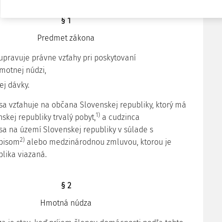
§ 1
Predmet zákona
 upravuje právne vzťahy pri poskytovaní
motnej núdzi,
ej dávky.
 sa vzťahuje na občana Slovenskej republiky, ktorý má
1)
skej republiky trvalý pobyt,
a cudzinca
sa na území Slovenskej republiky v súlade s
2)
pisom
alebo medzinárodnou zmluvou, ktorou je
lika viazaná.
§ 2
Hmotná núdza