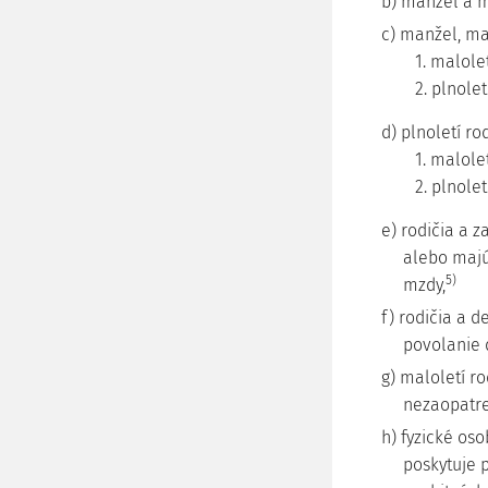
b) manžel a 
c) manžel, ma
1. malole
2. plnolet
d) plnoletí ro
1. malole
2. plnolet
e) rodičia a 
alebo majú
5)
mzdy,
f) rodičia a d
povolanie 
g) maloletí ro
nezaopatre
h) fyzické os
poskytuje p