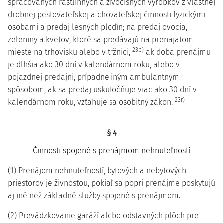
spracovaných rastlinných a živočíšnych výrobkov z vlastnej
drobnej pestovateľskej a chovateľskej činnosti fyzickými
osobami a predaj lesných plodín; na predaj ovocia,
zeleniny a kvetov, ktoré sa predávajú na prenajatom
23p)
mieste na trhovisku alebo v tržnici,
ak doba prenájmu
je dlhšia ako 30 dní v kalendárnom roku, alebo v
pojazdnej predajni, prípadne iným ambulantným
spôsobom, ak sa predaj uskutočňuje viac ako 30 dní v
23r)
kalendárnom roku, vzťahuje sa osobitný zákon.
§ 4
Činnosti spojené s prenájmom nehnuteľností
(1) Prenájom nehnuteľností, bytových a nebytových
priestorov je živnosťou, pokiaľ sa popri prenájme poskytujú
aj iné než základné služby spojené s prenájmom.
(2) Prevádzkovanie garáží alebo odstavných plôch pre