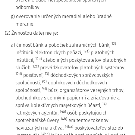
odborníkov,
g) overovanie určených meradiel alebo úradné
meranie.
(2) Živnosťou ďalej nie je:
12)
a) činnosť bánk a pobočiek zahraničných bánk,
12a)
inštitúcií elektronických peňazí,
platobných
12b)
inštitúcií,
alebo iných poskytovateľov platobných
12c)
služieb,
prevádzkovateľov platobných systémov,
12d)
13)
poisťovní,
dôchodkových správcovských
9c)
spoločností,
doplnkových dôchodkových
9d)
spoločností,
búrz, organizátorov verejných trhov,
obchodníkov s cennými papiermi a zriaďovanie a
14)
správa kolektívnych majetkových účastí,
14a)
ratingových agentúr,
osôb poskytujúcich
14b)
spotrebiteľské úvery,
emitentov tokenov
14ba)
naviazaných na aktíva,
poskytovateľov služieb
14bb)