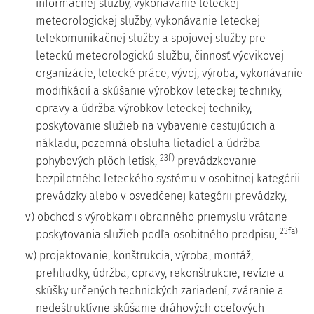
informačnej služby, vykonávanie leteckej
meteorologickej služby, vykonávanie leteckej
telekomunikačnej služby a spojovej služby pre
leteckú meteorologickú službu, činnosť výcvikovej
organizácie, letecké práce, vývoj, výroba, vykonávanie
modifikácií a skúšanie výrobkov leteckej techniky,
opravy a údržba výrobkov leteckej techniky,
poskytovanie služieb na vybavenie cestujúcich a
nákladu, pozemná obsluha lietadiel a údržba
23f)
pohybových plôch letísk,
prevádzkovanie
bezpilotného leteckého systému v osobitnej kategórii
prevádzky alebo v osvedčenej kategórii prevádzky,
v) obchod s výrobkami obranného priemyslu vrátane
23fa)
poskytovania služieb podľa osobitného predpisu,
w) projektovanie, konštrukcia, výroba, montáž,
prehliadky, údržba, opravy, rekonštrukcie, revízie a
skúšky určených technických zariadení, zváranie a
nedeštruktívne skúšanie dráhových oceľových