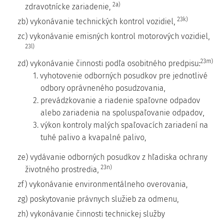
2a)
zdravotnícke zariadenie,
23k)
zb) vykonávanie technických kontrol vozidiel,
zc) vykonávanie emisných kontrol motorových vozidiel,
23l)
23m)
zd) vykonávanie činnosti podľa osobitného predpisu:
1. vyhotovenie odborných posudkov pre jednotlivé
odbory oprávneného posudzovania,
2. prevádzkovanie a riadenie spaľovne odpadov
alebo zariadenia na spoluspaľovanie odpadov,
3. výkon kontroly malých spaľovacích zariadení na
tuhé palivo a kvapalné palivo,
ze) vydávanie odborných posudkov z hľadiska ochrany
23n)
životného prostredia,
zf) vykonávanie environmentálneho overovania,
zg) poskytovanie právnych služieb za odmenu,
zh) vykonávanie činnosti technickej služby