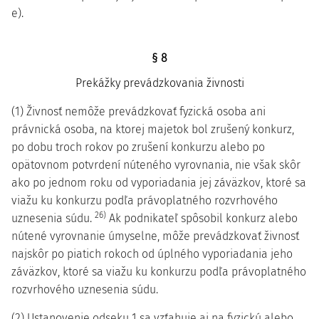
e).
§ 8
Prekážky prevádzkovania živnosti
(1) Živnosť nemôže prevádzkovať fyzická osoba ani
právnická osoba, na ktorej majetok bol zrušený konkurz,
po dobu troch rokov po zrušení konkurzu alebo po
opätovnom potvrdení núteného vyrovnania, nie však skôr
ako po jednom roku od vyporiadania jej záväzkov, ktoré sa
viažu ku konkurzu podľa právoplatného rozvrhového
26)
uznesenia súdu.
Ak podnikateľ spôsobil konkurz alebo
nútené vyrovnanie úmyselne, môže prevádzkovať živnosť
najskôr po piatich rokoch od úplného vyporiadania jeho
záväzkov, ktoré sa viažu ku konkurzu podľa právoplatného
rozvrhového uznesenia súdu.
(2) Ustanovenie odseku 1 sa vzťahuje aj na fyzickú alebo