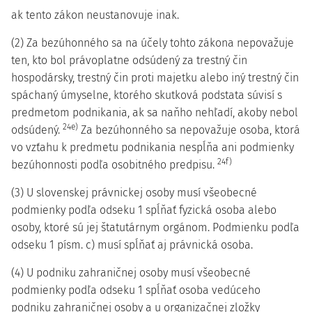
ak tento zákon neustanovuje inak.
(2) Za bezúhonného sa na účely tohto zákona nepovažuje
ten, kto bol právoplatne odsúdený za trestný čin
hospodársky, trestný čin proti majetku alebo iný trestný čin
spáchaný úmyselne, ktorého skutková podstata súvisí s
predmetom podnikania, ak sa naňho nehľadí, akoby nebol
24e)
odsúdený.
Za bezúhonného sa nepovažuje osoba, ktorá
vo vzťahu k predmetu podnikania nespĺňa ani podmienky
24f)
bezúhonnosti podľa osobitného predpisu.
(3) U slovenskej právnickej osoby musí všeobecné
podmienky podľa odseku 1 spĺňať fyzická osoba alebo
osoby, ktoré sú jej štatutárnym orgánom. Podmienku podľa
odseku 1 písm. c) musí spĺňať aj právnická osoba.
(4) U podniku zahraničnej osoby musí všeobecné
podmienky podľa odseku 1 spĺňať osoba vedúceho
podniku zahraničnej osoby a u organizačnej zložky