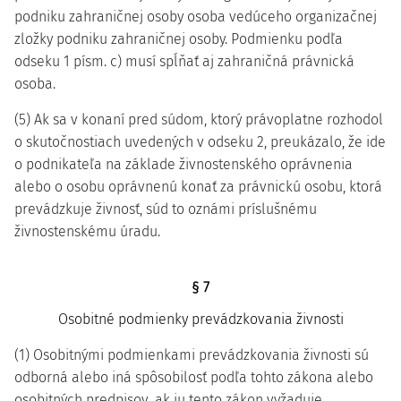
podniku zahraničnej osoby osoba vedúceho organizačnej
zložky podniku zahraničnej osoby. Podmienku podľa
odseku 1 písm. c) musí spĺňať aj zahraničná právnická
osoba.
(5) Ak sa v konaní pred súdom, ktorý právoplatne rozhodol
o skutočnostiach uvedených v odseku 2, preukázalo, že ide
o podnikateľa na základe živnostenského oprávnenia
alebo o osobu oprávnenú konať za právnickú osobu, ktorá
prevádzkuje živnosť, súd to oznámi príslušnému
živnostenskému úradu.
§ 7
Osobitné podmienky prevádzkovania živnosti
(1) Osobitnými podmienkami prevádzkovania živnosti sú
odborná alebo iná spôsobilosť podľa tohto zákona alebo
osobitných predpisov, ak ju tento zákon vyžaduje.