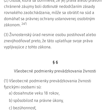
(2) Osoba, ktorá sa domnieva, že jej práva alebo právom
chránené záujmy boli dotknuté nedodržaním zásady
rovnakého zaobchádzania, môže sa obrátiť na súd a
domáhať sa právnej ochrany ustanovenej osobitným
24f)
zákonom.
(3) Živnostenský úrad nesmie osobu postihovať alebo
znevýhodňovať preto, že táto uplatňuje svoje práva
vyplývajúce z tohto zákona.
§ 6
Všeobecné podmienky prevádzkovania živnosti
(1) Všeobecné podmienky prevádzkovania živnosti
fyzickými osobami sú:
a) dosiahnutie veku 18 rokov,
b) spôsobilosť na právne úkony,
c) bezúhonnosť,