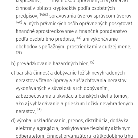
kryptoaktív,
iných osôb oprávnených vykonávať
činnosť v oblasti kryptoaktív podľa osobitných
14bc)
predpisov,
spravovania úverov správcom úverov
14c)
a iných právnických osôb oprávnených poskytovať
finančné sprostredkovanie a finančné poradenstvo
8a)
podľa osobitného predpisu,
ani vykonávanie
obchodov s peňažnými prostriedkami v cudzej mene,
12f)
15)
b) prevádzkovanie hazardných hier,
c) banská činnosť a dobývanie ložísk nevyhradených
nerastov včítane úpravy a zušľachťovania nerastov
vykonávaných v súvislosti s ich dobývaním,
zabezpečovanie a likvidácia banských diel a lomov,
ako aj vyhľadávanie a prieskum ložísk nevyhradených
16)
nerastov,
d) výroba, uskladňovanie, prenos, distribúcia, dodávka
elektriny, agregácia, poskytovanie flexibility aktívnym
odberateľom, činnosť organizátora krátkodobého trhu