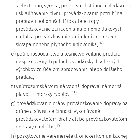
s elektrinou, výroba, preprava, distribúcia, dodávka a
uskladňovanie plynu, prevádzkovanie potrubí na
prepravu pohonných látok alebo ropy,
prevádzkovanie zariadenia na plnenie tlakových
nádob a prevádzkovanie zariadenia na rozvod
17)
skvapalneného plynného uhľovodíka,
e) poľnohospodárstvo a lesníctvo včítane predaja
nespracovaných poľnohospodárskych a lesných
výrobkov za účelom spracovania alebo ďalšieho
predaja,
f) vnútrozemská verejná vodná doprava, námorná
18)
plavba a morský rybolov,
g) prevádzkovanie dráhy, prevádzkovanie dopravy na
dráhe a súvisiace činnosti vykonávané
prevádzkovateľom dráhy alebo prevádzkovateľom
19)
dopravy na dráhe,
h) poskytovanie verejnej elektronickej komunikačnej