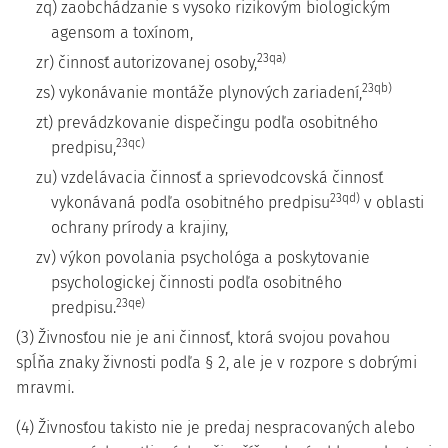
zq) zaobchádzanie s vysoko rizikovým biologickým
agensom a toxínom,
23qa)
zr) činnosť autorizovanej osoby,
23qb)
zs) vykonávanie montáže plynových zariadení,
zt) prevádzkovanie dispečingu podľa osobitného
23qc)
predpisu,
zu) vzdelávacia činnosť a sprievodcovská činnosť
23qd)
vykonávaná podľa osobitného predpisu
v oblasti
ochrany prírody a krajiny,
zv) výkon povolania psychológa a poskytovanie
psychologickej činnosti podľa osobitného
23qe)
predpisu.
(3) Živnosťou nie je ani činnosť, ktorá svojou povahou
spĺňa znaky živnosti podľa § 2, ale je v rozpore s dobrými
mravmi.
(4) Živnosťou takisto nie je predaj nespracovaných alebo