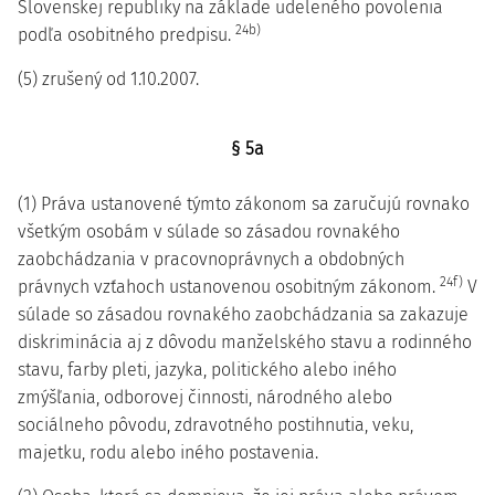
Slovenskej republiky na základe udeleného povolenia
24b)
podľa osobitného predpisu.
(5) zrušený od 1.10.2007.
§ 5a
(1) Práva ustanovené týmto zákonom sa zaručujú rovnako
všetkým osobám v súlade so zásadou rovnakého
zaobchádzania v pracovnoprávnych a obdobných
24f)
právnych vzťahoch ustanovenou osobitným zákonom.
V
súlade so zásadou rovnakého zaobchádzania sa zakazuje
diskriminácia aj z dôvodu manželského stavu a rodinného
stavu, farby pleti, jazyka, politického alebo iného
zmýšľania, odborovej činnosti, národného alebo
sociálneho pôvodu, zdravotného postihnutia, veku,
majetku, rodu alebo iného postavenia.