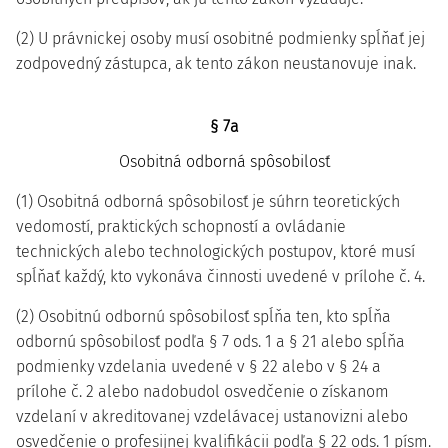
(2) U právnickej osoby musí osobitné podmienky spĺňať jej
zodpovedný zástupca, ak tento zákon neustanovuje inak.
§ 7a
Osobitná odborná spôsobilosť
(1) Osobitná odborná spôsobilosť je súhrn teoretických
vedomostí, praktických schopností a ovládanie
technických alebo technologických postupov, ktoré musí
spĺňať každý, kto vykonáva činnosti uvedené v prílohe č. 4.
(2) Osobitnú odbornú spôsobilosť spĺňa ten, kto spĺňa
odbornú spôsobilosť podľa § 7 ods. 1 a § 21 alebo spĺňa
podmienky vzdelania uvedené v § 22 alebo v § 24 a
prílohe č. 2 alebo nadobudol osvedčenie o získanom
vzdelaní v akreditovanej vzdelávacej ustanovizni alebo
osvedčenie o profesijnej kvalifikácii podľa § 22 ods. 1 písm.