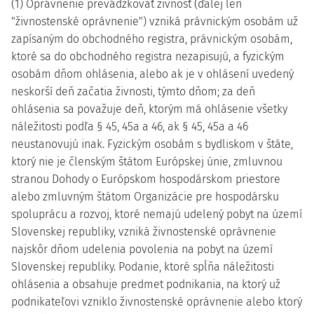
(1) Oprávnenie prevádzkovať živnosť (ďalej len
"živnostenské oprávnenie") vzniká právnickým osobám už
zapísaným do obchodného registra, právnickým osobám,
ktoré sa do obchodného registra nezapisujú, a fyzickým
osobám dňom ohlásenia, alebo ak je v ohlásení uvedený
neskorší deň začatia živnosti, týmto dňom; za deň
ohlásenia sa považuje deň, ktorým má ohlásenie všetky
náležitosti podľa § 45, 45a a 46, ak § 45, 45a a 46
neustanovujú inak. Fyzickým osobám s bydliskom v štáte,
ktorý nie je členským štátom Európskej únie, zmluvnou
stranou Dohody o Európskom hospodárskom priestore
alebo zmluvným štátom Organizácie pre hospodársku
spoluprácu a rozvoj, ktoré nemajú udelený pobyt na území
Slovenskej republiky, vzniká živnostenské oprávnenie
najskôr dňom udelenia povolenia na pobyt na území
Slovenskej republiky. Podanie, ktoré spĺňa náležitosti
ohlásenia a obsahuje predmet podnikania, na ktorý už
podnikateľovi vzniklo živnostenské oprávnenie alebo ktorý