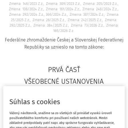
Zmena: 146/2023 Z.z.
Zmena: 309/2023 Z.z.
Zmena: 205/2023 Z.z.
Zmena: 106/2024 Z.z.
Zmena: 161/2024 Z.z.
Zmena: 248/2024 Z.z.
Zmena: 292/2024 Z.z., 366/2024 Z.z.
Zmena: 387/2024 Z.z.
Zmena:
25/2025 Z.z.
Zmena: 26/2025 Z.z.
Zmena: 242/2025 Z.z.
Zmena:
292/2025 Z.z.
Zmena: 384/2025 Z.z.
Zmena: 73/2026 Z.z.
Zmena:
165/2026 Z.z.
Federálne zhromaždenie Českej a Slovenskej Federatívnej
Republiky sa uznieslo na tomto zákone:
PRVÁ ČASŤ
VŠEOBECNÉ USTANOVENIA
Súhlas s cookies
HLAVA I
PREDMET ÚPRAVY
Vážený návštevník, snažíme sa zo všetkých síl prinášať vysokú úroveň
používateľského komfortu pri používaní našich webstránok. Medzi
základné predpoklady patrí napr. aby správne fungovalo vyhľadávanie,
aby sme vás neobťažovali nevhodnou reklamou alebo aby sme mali