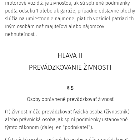
motorové vozidlá je živnosťou, ak sú splnené podmienky
podľa odseku 1 alebo ak garáže, prípadne odstavné plochy
slúžia na umiestnenie najmenej piatich vozidiel patriacich
iným osobám než majiteľovi alebo nájomcovi
nehnuteľnosti.
HLAVA II
PREVÁDZKOVANIE ŽIVNOSTI
§ 5
Osoby oprávnené prevádzkovať živnosť
(1) Živnosť môže prevádzkovať fyzická osoba (živnostník)
alebo právnická osoba, ak splní podmienky ustanovené
týmto zákonom (ďalej len "podnikateľ").
(2) Fyzické osoby a právnické osoby môžu prevádzkovať