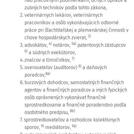
nad pracovnými podmienkami, očných optikov a
zubných technikov podľa tohto zákona,
2. veterinárnych lekárov, veterinárnych
pracovníkov a osôb vykonávajúcich odborné
práce pri šľachtiteľskej a plemenárskej činnosti v
3)
chove hospodárskych zvierat,
4)
5a)
3. advokátov,
notárov,
patentových zástupcov
6)
a súdnych exekútorov,
7)
4. znalcov a tlmočníkov,
8)
5. overovateľov (audítorov)
a daňových
8a)
poradcov,
6. burzových dohodcov, samostatných finančných
agentov a finančných poradcov a iných fyzických
osôb oprávnených vykonávať finančné
sprostredkovanie a finančné poradenstvo podľa
8b)
osobitného predpisu,
7. sprostredkovateľov a rozhodcov kolektívnych
9)
9a)
sporov,
mediátorov,