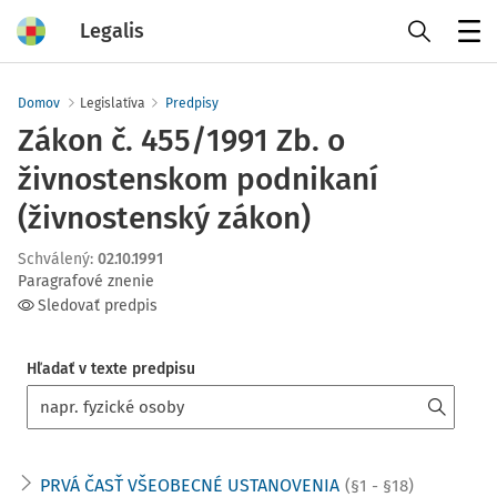
Legalis
Menu
Domov
Legislatíva
Predpisy
Zákon č. 455/1991 Zb. o
živnostenskom podnikaní
(živnostenský zákon)
Schválený
:
02.10.1991
Paragrafové znenie
Sledovať predpis
Hľadať v texte predpisu
PRVÁ ČASŤ VŠEOBECNÉ USTANOVENIA
(§1 - §18)