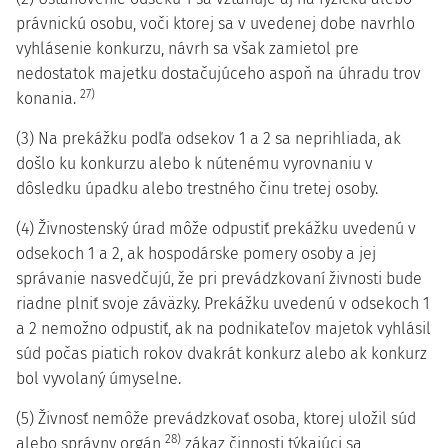
právnickú osobu, voči ktorej sa v uvedenej dobe navrhlo
vyhlásenie konkurzu, návrh sa však zamietol pre
nedostatok majetku dostačujúceho aspoň na úhradu trov
27)
konania.
(3) Na prekážku podľa odsekov 1 a 2 sa neprihliada, ak
došlo ku konkurzu alebo k nútenému vyrovnaniu v
dôsledku úpadku alebo trestného činu tretej osoby.
(4) Živnostenský úrad môže odpustiť prekážku uvedenú v
odsekoch 1 a 2, ak hospodárske pomery osoby a jej
správanie nasvedčujú, že pri prevádzkovaní živnosti bude
riadne plniť svoje záväzky. Prekážku uvedenú v odsekoch 1
a 2 nemožno odpustiť, ak na podnikateľov majetok vyhlásil
súd počas piatich rokov dvakrát konkurz alebo ak konkurz
bol vyvolaný úmyselne.
(5) Živnosť nemôže prevádzkovať osoba, ktorej uložil súd
28)
alebo správny orgán
zákaz činnosti týkajúci sa