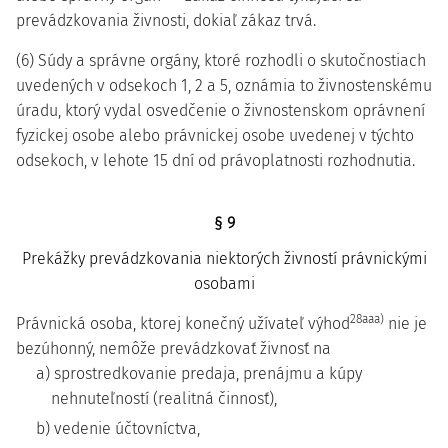
prevádzkovania živnosti, dokiaľ zákaz trvá.
(6) Súdy a správne orgány, ktoré rozhodli o skutočnostiach
uvedených v odsekoch 1, 2 a 5, oznámia to živnostenskému
úradu, ktorý vydal osvedčenie o živnostenskom oprávnení
fyzickej osobe alebo právnickej osobe uvedenej v týchto
odsekoch, v lehote 15 dní od právoplatnosti rozhodnutia.
§ 9
Prekážky prevádzkovania niektorých živností právnickými
osobami
28aaa)
Právnická osoba, ktorej konečný užívateľ výhod
nie je
bezúhonný, nemôže prevádzkovať živnosť na
a) sprostredkovanie predaja, prenájmu a kúpy
nehnuteľností (realitná činnosť),
b) vedenie účtovníctva,