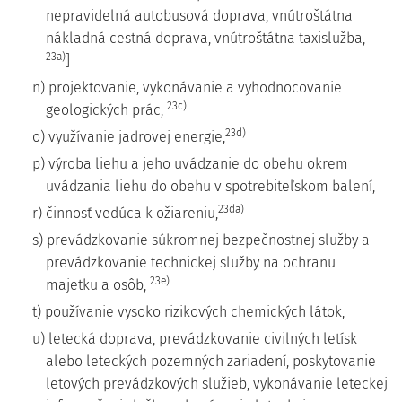
nepravidelná autobusová doprava, vnútroštátna
nákladná cestná doprava, vnútroštátna taxislužba,
23a)
]
n) projektovanie, vykonávanie a vyhodnocovanie
23c)
geologických prác,
23d)
o) využívanie jadrovej energie,
p) výroba liehu a jeho uvádzanie do obehu okrem
uvádzania liehu do obehu v spotrebiteľskom balení,
23da)
r) činnosť vedúca k ožiareniu,
s) prevádzkovanie súkromnej bezpečnostnej služby a
prevádzkovanie technickej služby na ochranu
23e)
majetku a osôb,
t) používanie vysoko rizikových chemických látok,
u) letecká doprava, prevádzkovanie civilných letísk
alebo leteckých pozemných zariadení, poskytovanie
letových prevádzkových služieb, vykonávanie leteckej