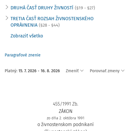
DRUHÁ ČASŤ DRUHY ŽIVNOSTÍ
(§19 - §27)
TRETIA ČASŤ ROZSAH ŽIVNOSTENSKÉHO
OPRÁVNENIA
(§28 - §44)
Zobraziť všetko
Paragrafové znenie
Platný
:
15. 7. 2026 - 16. 8. 2026
Zmeniť
Porovnať zmeny
455/1991 Zb.
ZÁKON
zo dňa 2. októbra 1991
o živnostenskom podnikaní