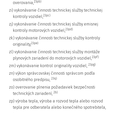
23pb)
overovania,
zi) vykonávanie činnosti technickej služby technickej
23pc)
kontroly vozidiel,
zj) vykonávanie činnosti technickej služby emisnej
23pd)
kontroly motorových vozidiel,
zk) vykonávanie činnosti technickej služby kontroly
23pe)
originality,
zl) vykonávanie činnosti technickej služby montáže
23pf)
plynových zariadení do motorových vozidiel,
23pg)
zm) vykonávanie kontrol originality vozidiel,
zn) výkon správcovskej činnosti správcom podľa
23q)
osobitného predpisu,
zo) overovanie plnenia požiadaviek bezpečnosti
2b)
technických zariadení,
zp) výroba tepla, výroba a rozvod tepla alebo rozvod
tepla pre odberateľa alebo konečného spotrebiteľa,