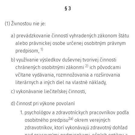
§ 3
(1) Živnosťou nie je:
a) prevádzkovanie činností vyhradených zákonom štátu
alebo právnickej osobe určenej osobitným právnym
1)
predpisom,
b) využívanie výsledkov duševnej tvorivej činnosti
2)
chránených osobitnými zákonmi
ich pôvodcami
včítane vydávania, rozmnožovania a rozširovania
literárnych a iných diel na vlastné náklady,
c) vykonávanie liečiteľskej činnosti,
d) činnosť pri výkone povolaní
1. psychológov a zdravotníckych pracovníkov podľa
2a)
osobitného predpisu
okrem verejných
zdravotníkov, ktorí vykonávajú zdravotný dohľad