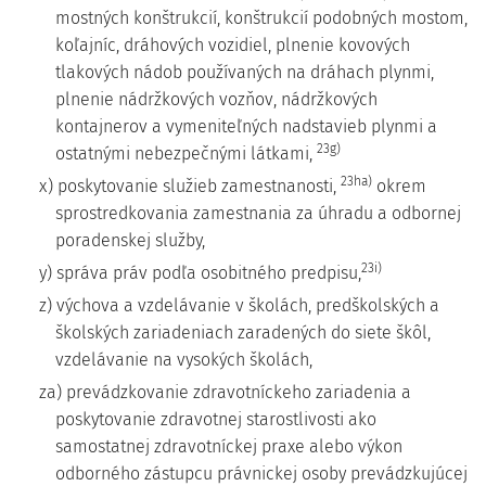
mostných konštrukcií, konštrukcií podobných mostom,
koľajníc, dráhových vozidiel, plnenie kovových
tlakových nádob používaných na dráhach plynmi,
plnenie nádržkových vozňov, nádržkových
kontajnerov a vymeniteľných nadstavieb plynmi a
23g)
ostatnými nebezpečnými látkami,
23ha)
x) poskytovanie služieb zamestnanosti,
okrem
sprostredkovania zamestnania za úhradu a odbornej
poradenskej služby,
23i)
y) správa práv podľa osobitného predpisu,
z) výchova a vzdelávanie v školách, predškolských a
školských zariadeniach zaradených do siete škôl,
vzdelávanie na vysokých školách,
za) prevádzkovanie zdravotníckeho zariadenia a
poskytovanie zdravotnej starostlivosti ako
samostatnej zdravotníckej praxe alebo výkon
odborného zástupcu právnickej osoby prevádzkujúcej