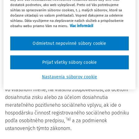
§ 1
dostatok podnetov, ako web vylepšovať. Preto od Vás potrebujeme
súhlas so spracovaním súborov cookies, t. j. malých súborov, ktoré sa
dočasne ukladajú vo vašom prehliadači. Vopred ďakujeme za udelenie
Tento zákon upravuje podmienky živnostenského
súhlasu. Dáta využijeme na zlepšovanie našich služieb a prispôsobenie
obsahu webu priamo Vám na mieru.
Viac informácií
podnikania (ďalej len "živnosť") a kontrolu nad ich
dodržiavaním.
Odmietnut nepovinné súbory cookie
Živnosť
Prijať všetky súbory cookie
§ 2
Nastavenia súborov cookie
Živnosťou je sústavná činnosť prevádzkovaná samostatne,
vo vlastnom mene, na vlastnú zodpovednosť, za účelom
dosiahnutia zisku alebo za účelom dosiahnutia
merateľného pozitívneho sociálneho vplyvu, ak ide o
hospodársku činnosť registrovaného sociálneho podniku
1a)
podľa osobitného predpisu,
a za podmienok
ustanovených týmto zákonom.