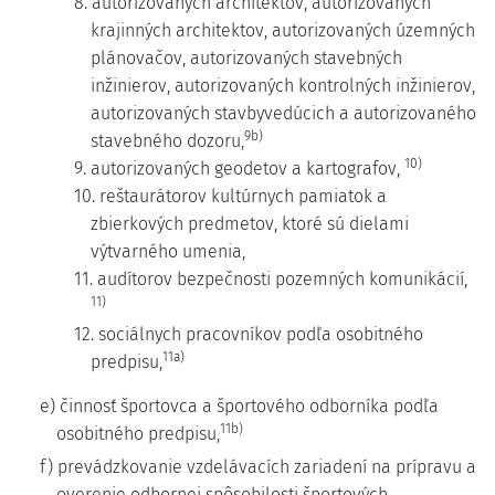
8. autorizovaných architektov, autorizovaných
krajinných architektov, autorizovaných územných
plánovačov, autorizovaných stavebných
inžinierov, autorizovaných kontrolných inžinierov,
autorizovaných stavbyvedúcich a autorizovaného
9b)
stavebného dozoru,
10)
9. autorizovaných geodetov a kartografov,
10. reštaurátorov kultúrnych pamiatok a
zbierkových predmetov, ktoré sú dielami
výtvarného umenia,
11. audítorov bezpečnosti pozemných komunikácií,
11)
12. sociálnych pracovníkov podľa osobitného
11a)
predpisu,
e) činnosť športovca a športového odborníka podľa
11b)
osobitného predpisu,
f) prevádzkovanie vzdelávacích zariadení na prípravu a
overenie odbornej spôsobilosti športových