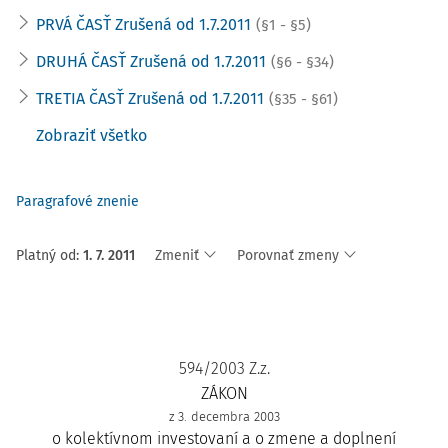
PRVÁ ČASŤ Zrušená od 1.7.2011
(§1 - §5)
DRUHÁ ČASŤ Zrušená od 1.7.2011
(§6 - §34)
TRETIA ČASŤ Zrušená od 1.7.2011
(§35 - §61)
Zobraziť všetko
Paragrafové znenie
Platný od
:
1. 7. 2011
Zmeniť
Porovnať zmeny
594/2003 Z.z.
ZÁKON
z 3. decembra 2003
o kolektívnom investovaní a o zmene a doplnení