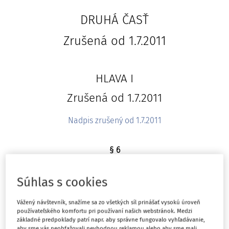
DRUHÁ ČASŤ
Zrušená od 1.7.2011
HLAVA I
Zrušená od 1.7.2011
Nadpis zrušený od 1.7.2011
§ 6
Zrušený od 1.7.2011
Súhlas s cookies
§ 7
Vážený návštevník, snažíme sa zo všetkých síl prinášať vysokú úroveň
používateľského komfortu pri používaní našich webstránok. Medzi
Zrušený od 1.7.2011
základné predpoklady patrí napr. aby správne fungovalo vyhľadávanie,
aby sme vás neobťažovali nevhodnou reklamou alebo aby sme mali