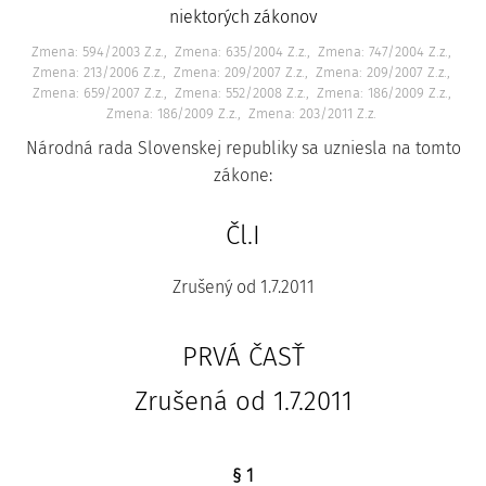
niektorých zákonov
Zmena: 594/2003 Z.z.
Zmena: 635/2004 Z.z.
Zmena: 747/2004 Z.z.
Zmena: 213/2006 Z.z.
Zmena: 209/2007 Z.z.
Zmena: 209/2007 Z.z.
Zmena: 659/2007 Z.z.
Zmena: 552/2008 Z.z.
Zmena: 186/2009 Z.z.
Zmena: 186/2009 Z.z.
Zmena: 203/2011 Z.z.
Národná rada Slovenskej republiky sa uzniesla na tomto
zákone:
Čl.I
Zrušený od 1.7.2011
PRVÁ ČASŤ
Zrušená od 1.7.2011
§ 1