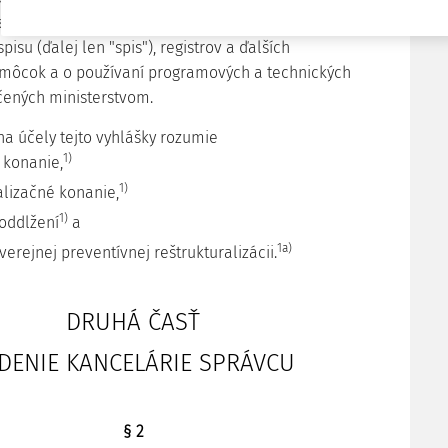
vení kancelárie správcu, náležitostiach a vedení
isu (ďalej len "spis"), registrov a ďalších
môcok a o používaní programových a technických
čených ministerstvom.
na účely tejto vyhlášky rozumie
1)
 konanie,
1)
alizačné konanie,
1)
 oddlžení
a
1a)
verejnej preventívnej reštrukturalizácii.
DRUHÁ ČASŤ
DENIE KANCELÁRIE SPRÁVCU
§ 2