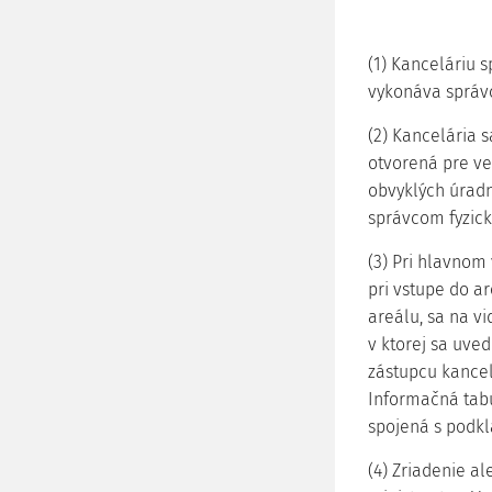
(1) Kanceláriu s
vykonáva správc
(2) Kancelária 
otvorená pre ve
obvyklých úradn
správcom fyzick
(3) Pri hlavnom
pri vstupe do a
areálu, sa na v
v ktorej sa uve
zástupcu kancel
Informačná tabu
spojená s podk
(4) Zriadenie a