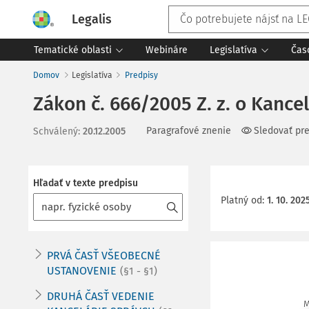
Legalis
Tematické oblasti
Webináre
Legislatíva
Čas
Domov
Legislatíva
Predpisy
Zákon č. 666/2005 Z. z. o Kanc
Paragrafové znenie
Sledovať pr
Schválený
:
20.12.2005
Hľadať v texte predpisu
Platný od
:
1. 10. 202
PRVÁ ČASŤ VŠEOBECNÉ
USTANOVENIE
(§1 - §1)
DRUHÁ ČASŤ VEDENIE
M