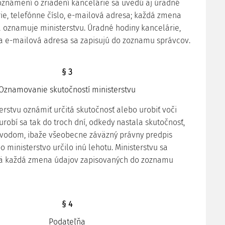
 oznámení o zriadení kancelárie sa uvedú aj úradné
ie, telefónne číslo, e-mailová adresa; každá zmena
a oznamuje ministerstvu. Úradné hodiny kancelárie,
 a e-mailová adresa sa zapisujú do zoznamu správcov.
§ 3
Oznamovanie skutočností ministerstvu
erstvu oznámiť určitá skutočnosť alebo urobiť voči
robí sa tak do troch dní, odkedy nastala skutočnosť,
ôvodom, ibaže všeobecne záväzný právny predpis
 ministerstvo určilo inú lehotu. Ministerstvu sa
 každá zmena údajov zapisovaných do zoznamu
§ 4
Podateľňa