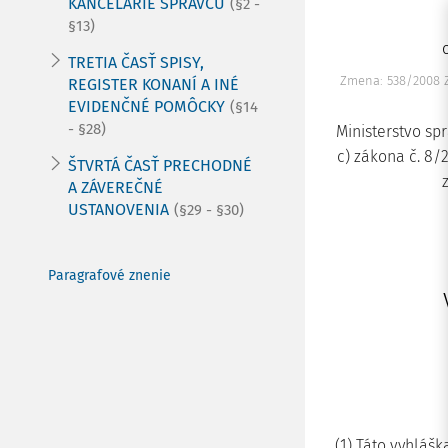
KANCELÁRIE SPRÁVCU
(§2 -
§13)
TRETIA ČASŤ SPISY,
Zmena: 538/2008 Z
REGISTER KONANÍ A INÉ
EVIDENČNÉ POMÔCKY
(§14
- §28)
Ministerstvo sp
c) zákona č. 8/
ŠTVRTÁ ČASŤ PRECHODNÉ
A ZÁVEREČNÉ
USTANOVENIA
(§29 - §30)
Paragrafové znenie
(1) Táto vyhláš