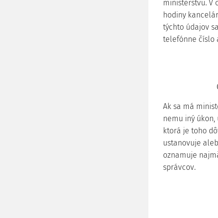
ministerstvu. V
hodiny kancelár
týchto údajov s
telefónne číslo
Ak sa má minist
nemu iný úkon, u
ktorá je toho d
ustanovuje alebo
oznamuje najmä
správcov.