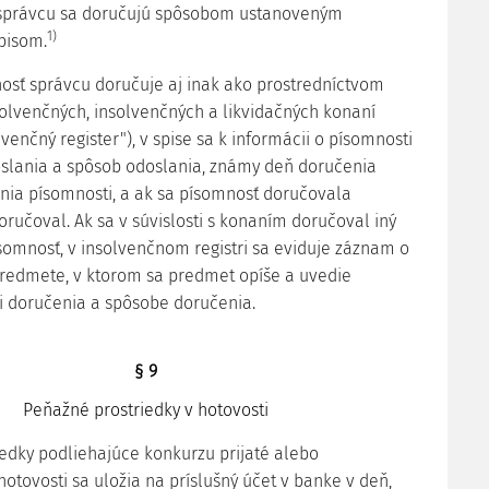
i správcu sa doručujú spôsobom ustanoveným
1)
pisom.
nosť správcu doručuje aj inak ako prostredníctvom
solvenčných, insolvenčných a likvidačných konaní
lvenčný register"), v spise sa k informácii o písomnosti
slania a spôsob odoslania, známy deň doručenia
nia písomnosti, a ak sa písomnosť doručovala
oručoval. Ak sa v súvislosti s konaním doručoval iný
omnosť, v insolvenčnom registri sa eviduje záznam o
edmete, v ktorom sa predmet opíše a uvedie
i doručenia a spôsobe doručenia.
§ 9
Peňažné prostriedky v hotovosti
edky podliehajúce konkurzu prijaté alebo
otovosti sa uložia na príslušný účet v banke v deň,