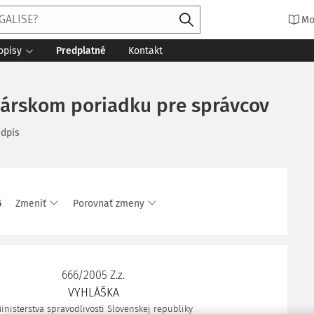
Mo
opisy
Predplatné
Kontakt
elárskom poriadku pre správcov
edpis
5
Zmeniť
Porovnať zmeny
666/2005 Z.z.
VYHLÁŠKA
inisterstva spravodlivosti Slovenskej republiky