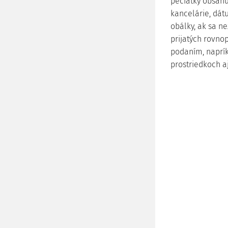
pečiatky obsahu
kancelárie, dát
obálky, ak sa n
prijatých rovno
podaním, naprík
prostriedkoch a