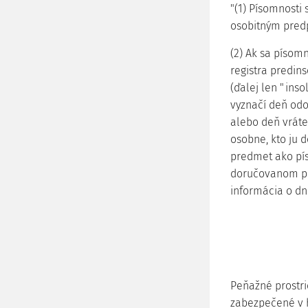
"(1) Písomnost
osobitným pred
(2) Ak sa písom
registra predin
(ďalej len "inso
vyznačí deň odo
alebo deň vráte
osobne, kto ju d
predmet ako pís
doručovanom pr
informácia o dn
Peňažné prostri
zabezpečené v h