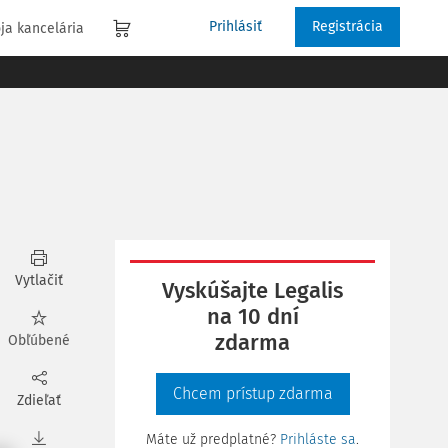
Prihlásiť
Registrácia
ja kancelária
Vytlačiť
Vyskúšajte Legalis
na 10 dní
zdarma
Obľúbené
Chcem prístup zdarma
Zdieľať
Máte už predplatné?
Prihláste sa
.