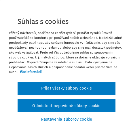
z 20. decembra 2005
o Kancelárskom poriadku pre správcov
Súhlas s cookies
.z.
Zmena: 97/2012 Z.z.
Zmena: 204/2022 Z.z.
Zmena: 250/2025
Z.z.
Vážený návštevník, snažíme sa zo všetkých síl prinášať vysokú úroveň
ravodlivosti Slovenskej republiky podľa § 38 písm. a) a
používateľského komfortu pri používaní našich webstránok. Medzi základné
predpoklady patrí napr. aby správne fungovalo vyhľadávanie, aby sme vás
2005 Z.z. o správcoch a o zmene a doplnení niektorých
neobťažovali nevhodnou reklamou alebo aby sme mali dostatok podnetov,
zákonov (ďalej len "zákon") ustanovuje:
ako web vylepšovať. Preto od Vás potrebujeme súhlas so spracovaním
súborov cookies, t. j. malých súborov, ktoré sa dočasne ukladajú vo vašom
prehliadači. Vopred ďakujeme za udelenie súhlasu. Dáta využijeme na
zlepšovanie našich služieb a prispôsobenie obsahu webu priamo Vám na
mieru.
Viac informácií
PRVÁ ČASŤ
VŠEOBECNÉ USTANOVENIE
Prijať všetky súbory cookie
Odmietnut nepovinné súbory cookie
§ 1
Predmet úpravy
Nastavenia súborov cookie
ka upravuje podrobnosti o vedení, označení a