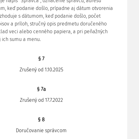
je nápis "Správca", označenie správcu, adresu
um, keď podanie došlo, prípadne aj dátum otvorenia
ezhoduje s dátumom, keď podanie došlo, počet
pisov a príloh, stručný opis predmetu doručeného
lad veci alebo cenného papiera, a pri peňažných
j ich sumu a menu.
§ 7
Zrušený od 1.10.2025
§ 7a
Zrušený od 17.7.2022
§ 8
Doručovanie správcom