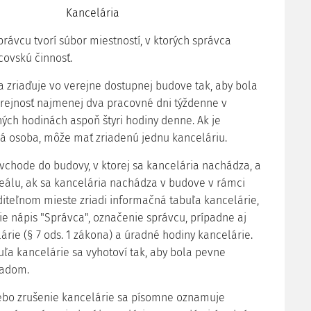
Kancelária
právcu tvorí súbor miestností, v ktorých správca
ovskú činnosť.
sa zriaďuje vo verejne dostupnej budove tak, aby bola
rejnosť najmenej dva pracovné dni týždenne v
ých hodinách aspoň štyri hodiny denne. Ak je
á osoba, môže mať zriadenú jednu kanceláriu.
 vchode do budovy, v ktorej sa kancelária nachádza, a
reálu, ak sa kancelária nachádza v budove v rámci
iditeľnom mieste zriadi informačná tabuľa kancelárie,
die nápis "Správca", označenie správcu, prípadne aj
árie (§ 7 ods. 1 zákona) a úradné hodiny kancelárie.
ľa kancelárie sa vyhotoví tak, aby bola pevne
ladom.
lebo zrušenie kancelárie sa písomne oznamuje