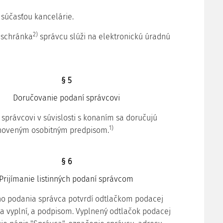
 súčasťou kancelárie.
2)
á schránka
správcu slúži na elektronickú úradnú
§ 5
Doručovanie podaní správcovi
správcovi v súvislosti s konaním sa doručujú
1)
oveným osobitným predpisom.
§ 6
Prijímanie listinných podaní správcom
ného podania správca potvrdí odtlačkom podacej
 sa vyplní, a podpisom. Vyplnený odtlačok podacej