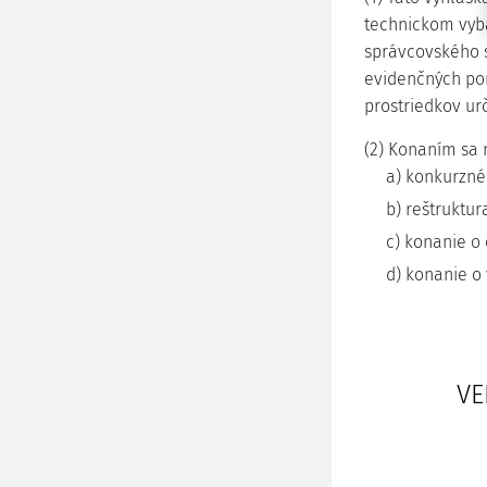
technickom vyba
správcovského sp
evidenčných po
prostriedkov ur
(2) Konaním sa 
a) konkurzné
b) reštruktur
c) konanie o
d) konanie o 
VE