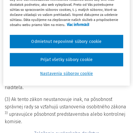
3)
(1) Ak tento zákon alebo osobitný zákon
ustanovuje
dostatok podnetov, ako web vylepšovať. Preto od Vás potrebujeme
pôsobnosť predstavenstva, rozumie sa tým, v prípade
súhlas so spracovaním súborov cookies, t. j. malých súborov, ktoré sa
dočasne ukladajú vo vašom prehliadači. Vopred ďakujeme za udelenie
európskeho družstva, ktoré má podľa stanov monistický
súhlasu. Dáta využijeme na zlepšovanie našich služieb a prispôsobenie
systém, pôsobnosť generálneho riaditeľa, ak z ustanovenia
obsahu webu priamo Vám na mieru.
Viac informácií
1)
tohto zákona alebo z osobitného predpisu
nevyplýva, že
ide o pôsobnosť správnej rady.
Odmietnut nepovinné súbory cookie
3)
(2) Ak tento zákon alebo osobitný zákon
ustanovuje
pôsobnosť kontrolnej komisie, rozumie sa tým, v prípade
Prijať všetky súbory cookie
európskeho družstva, ktoré má podľa stanov monistický
systém, pôsobnosť správnej rady, ak z ustanovenia tohto
Nastavenia súborov cookie
zákona nevyplýva, že ide o pôsobnosť generálneho
riaditeľa.
(3) Ak tento zákon neustanovuje inak, na pôsobnosť
správnej rady sa vzťahujú ustanovenia osobitného zákona
3)
upravujúce pôsobnosť predstavenstva alebo kontrolnej
komisie.