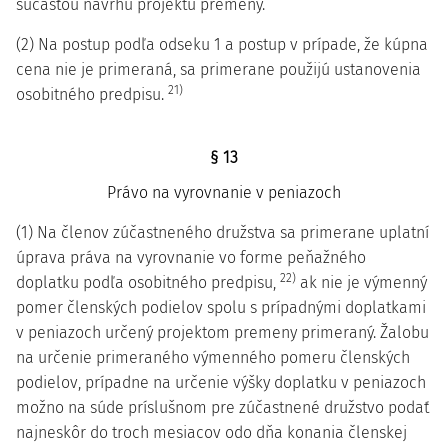
súčasťou návrhu projektu premeny.
(2) Na postup podľa odseku 1 a postup v prípade, že kúpna
cena nie je primeraná, sa primerane použijú ustanovenia
21)
osobitného predpisu.
§ 13
Právo na vyrovnanie v peniazoch
(1) Na členov zúčastneného družstva sa primerane uplatní
úprava práva na vyrovnanie vo forme peňažného
22)
doplatku podľa osobitného predpisu,
ak nie je výmenný
pomer členských podielov spolu s prípadnými doplatkami
v peniazoch určený projektom premeny primeraný. Žalobu
na určenie primeraného výmenného pomeru členských
podielov, prípadne na určenie výšky doplatku v peniazoch
možno na súde príslušnom pre zúčastnené družstvo podať
najneskôr do troch mesiacov odo dňa konania členskej