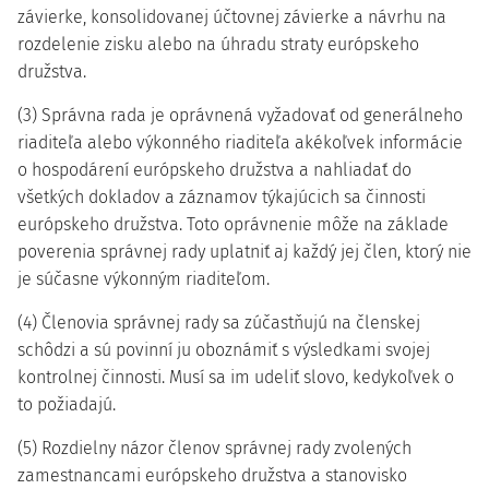
závierke, konsolidovanej účtovnej závierke a návrhu na
rozdelenie zisku alebo na úhradu straty európskeho
družstva.
(3) Správna rada je oprávnená vyžadovať od generálneho
riaditeľa alebo výkonného riaditeľa akékoľvek informácie
o hospodárení európskeho družstva a nahliadať do
všetkých dokladov a záznamov týkajúcich sa činnosti
európskeho družstva. Toto oprávnenie môže na základe
poverenia správnej rady uplatniť aj každý jej člen, ktorý nie
je súčasne výkonným riaditeľom.
(4) Členovia správnej rady sa zúčastňujú na členskej
schôdzi a sú povinní ju oboznámiť s výsledkami svojej
kontrolnej činnosti. Musí sa im udeliť slovo, kedykoľvek o
to požiadajú.
(5) Rozdielny názor členov správnej rady zvolených
zamestnancami európskeho družstva a stanovisko