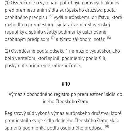
(1) Osvedčenie o vykonaní potrebných právnych úkonov
pred premiestnením sídla európskeho družstva podľa
16)
osobitného predpisu
vydá európskemu družstvu, ktoré
rozhodlo o premiestnení sídla z územia Slovenskej
republiky a splnilo všetky podmienky ustanovené
17)
18)
osobitným predpisom
a týmto zákonom, notár.
(2) Osvedčenie podľa odseku 1 nemožno vydať skôr, ako
bolo veriteľom, ktorí splnili podmienky podľa § 8,
poskytnuté primerané zabezpečenie.
§ 10
Výmaz z obchodného registra po premiestnení sídla do
iného členského štátu
Registrový súd vykoná výmaz európskeho družstva, ktoré
premiestnilo svoje sídlo do iného členského štátu, ak je
19)
splnená podmienka podľa osobitného predpisu.