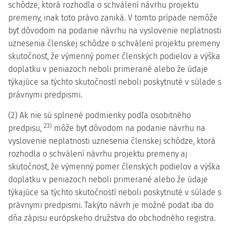
schôdze, ktorá rozhodla o schválení návrhu projektu
premeny, inak toto právo zaniká. V tomto prípade nemôže
byť dôvodom na podanie návrhu na vyslovenie neplatnosti
uznesenia členskej schôdze o schválení projektu premeny
skutočnosť, že výmenný pomer členských podielov a výška
doplatku v peniazoch neboli primerané alebo že údaje
týkajúce sa týchto skutočností neboli poskytnuté v súlade s
právnymi predpismi.
(2) Ak nie sú splnené podmienky podľa osobitného
23)
predpisu,
môže byť dôvodom na podanie návrhu na
vyslovenie neplatnosti uznesenia členskej schôdze, ktorá
rozhodla o schválení návrhu projektu premeny aj
skutočnosť, že výmenný pomer členských podielov a výška
doplatku v peniazoch neboli primerané alebo že údaje
týkajúce sa týchto skutočností neboli poskytnuté v súlade s
právnymi predpismi. Takýto návrh je možné podať iba do
dňa zápisu európskeho družstva do obchodného registra.