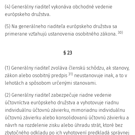
(4) Generálny riaditeľ vykonáva obchodné vedenie
európskeho družstva.
(5) Na generálneho riaditeľa európskeho družstva sa
30)
primerane vzťahujú ustanovenia osobitného zákona.
§ 23
(1) Generálny riaditeľ zvoláva členskú schôdzu, ak stanovy,
31)
zákon alebo osobitný predpis
neustanovuje inak, a to v
lehotách a spôsobom určenými stanovami.
(2) Generálny riaditeľ zabezpečuje riadne vedenie
účtovníctva európskeho družstva a vyhotovuje riadnu
individuálnu účtovnú závierku, mimoriadnu individuálnu
účtovnú závierku alebo konsolidovanú účtovnú závierku a
návrh na rozdelenie zisku alebo úhradu strát, ktoré bez
zbytočného odkladu po ich vyhotovení predkladá správnej