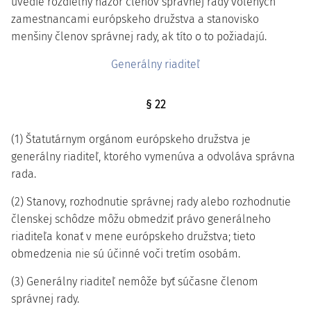
uvedie rozdielny názor členov správnej rady volených
zamestnancami európskeho družstva a stanovisko
menšiny členov správnej rady, ak títo o to požiadajú.
Generálny riaditeľ
§ 22
(1) Štatutárnym orgánom európskeho družstva je
generálny riaditeľ, ktorého vymenúva a odvoláva správna
rada.
(2) Stanovy, rozhodnutie správnej rady alebo rozhodnutie
členskej schôdze môžu obmedziť právo generálneho
riaditeľa konať v mene európskeho družstva; tieto
obmedzenia nie sú účinné voči tretím osobám.
(3) Generálny riaditeľ nemôže byť súčasne členom
správnej rady.