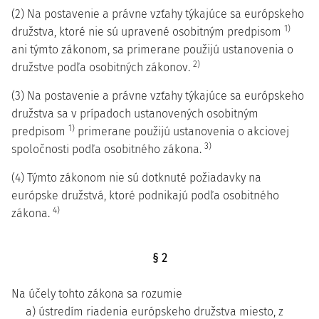
(2) Na postavenie a právne vzťahy týkajúce sa európskeho
1)
družstva, ktoré nie sú upravené osobitným predpisom
ani týmto zákonom, sa primerane použijú ustanovenia o
2)
družstve podľa osobitných zákonov.
(3) Na postavenie a právne vzťahy týkajúce sa európskeho
družstva sa v prípadoch ustanovených osobitným
1)
predpisom
primerane použijú ustanovenia o akciovej
3)
spoločnosti podľa osobitného zákona.
(4) Týmto zákonom nie sú dotknuté požiadavky na
európske družstvá, ktoré podnikajú podľa osobitného
4)
zákona.
§ 2
Na účely tohto zákona sa rozumie
a) ústredím riadenia európskeho družstva miesto, z