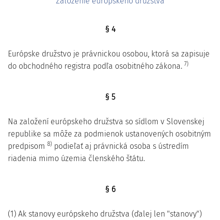
Založenie európskeho družstva
§ 4
Európske družstvo je právnickou osobou, ktorá sa zapisuje
7)
do obchodného registra podľa osobitného zákona.
§ 5
Na založení európskeho družstva so sídlom v Slovenskej
republike sa môže za podmienok ustanovených osobitným
8)
predpisom
podieľať aj právnická osoba s ústredím
riadenia mimo územia členského štátu.
§ 6
(1) Ak stanovy európskeho družstva (ďalej len "stanovy")