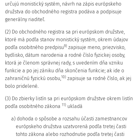
určujú monistický systém, návrh na zápis európskeho
družstva do obchodného registra podáva a podpisuje
generálny riaditeľ.
(2) Do obchodného registra sa pri európskom družstve,
ktoré má podľa stanov monistický systém, okrem údajov
9)
podľa osobitného predpisu
zapisuje meno, priezvisko,
bydlisko, dátum narodenia a rodné číslo fyzickej osoby,
ktorá je členom správnej rady, s uvedením dňa vzniku
funkcie a po jej zániku dňa skončenia funkcie; ak ide o
10)
zahraničnú fyzickú osobu,
zapisuje sa rodné číslo, ak jej
bolo pridelené.
(3) Do zbierky listín sa pri európskom družstve okrem listín
11)
podľa osobitného zákona
ukladá
a) dohoda o spôsobe a rozsahu účasti zamestnancov
európskeho družstva uzatvorená podľa tretej časti
tohto zákona alebo rozhodnutie podľa tretej časti