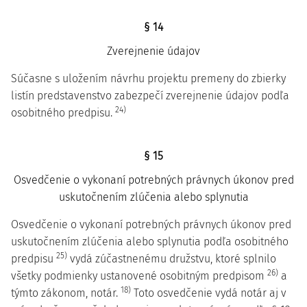
§ 14
Zverejnenie údajov
Súčasne s uložením návrhu projektu premeny do zbierky
listín predstavenstvo zabezpečí zverejnenie údajov podľa
24)
osobitného predpisu.
§ 15
Osvedčenie o vykonaní potrebných právnych úkonov pred
uskutočnením zlúčenia alebo splynutia
Osvedčenie o vykonaní potrebných právnych úkonov pred
uskutočnením zlúčenia alebo splynutia podľa osobitného
25)
predpisu
vydá zúčastnenému družstvu, ktoré splnilo
26)
všetky podmienky ustanovené osobitným predpisom
a
18)
týmto zákonom, notár.
Toto osvedčenie vydá notár aj v