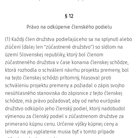
§ 12
Právo na odkúpenie členského podielu
(1) Každý člen družstva podieľajúceho sa na splynutí alebo
zlúčení (ďalej len "zúčastnené družstvo") so sídlom na
území Slovenskej republiky, ktorý bol členom
zúčastneného družstva v čase konania členskej schôdze,
ktorá rozhodla o schválení návrhu projektu premeny, bol
na tejto členskej schôdzi prítomný, hlasoval proti
schváleniu projektu premeny a požiadal o zápis svojho
nesúhlasného stanoviska do zápisnice z tejto členskej
schôdze, má právo požadovať, aby od neho európske
družstvo odkúpilo jeho členský podiel, ktorý nadobudol
výmenou za členský podiel v zúčastnenom družstve za
primeranú kúpnu cenu. Určenie výšky kúpnej ceny a
lehota na jej vyplatenie musia byť v tomto prípade