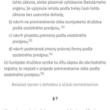
tohto zákona, alebo písomné vyhlásenie štatutárneho
orgánu, že uplynula lehota podľa tretej časti tohto
zákona bez uzavretia dohody,
b) návrh na premiestnenie sídla európskeho družstva
12)
podľa osobitného predpisu,
c) návrh projektu premeny podľa osobitného
13)
predpisu,
d) návrh podmienok zmeny právnej formy podľa
14)
osobitného predpisu.
(4) Európske družstvo vzniká ku dňu zápisu do obchodného
registra; to neplatí v prípade premiestnenia sídla podľa
15)
osobitného predpisu.
Nesúlad stanov s dohodou o účasti zamestnancov
§ 7