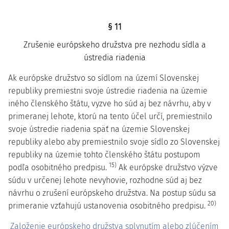
§ 11
Zrušenie európskeho družstva pre nezhodu sídla a
ústredia riadenia
Ak európske družstvo so sídlom na území Slovenskej
republiky premiestni svoje ústredie riadenia na územie
iného členského štátu, vyzve ho súd aj bez návrhu, aby v
primeranej lehote, ktorú na tento účel určí, premiestnilo
svoje ústredie riadenia späť na územie Slovenskej
republiky alebo aby premiestnilo svoje sídlo zo Slovenskej
republiky na územie tohto členského štátu postupom
15)
podľa osobitného predpisu.
Ak európske družstvo výzve
súdu v určenej lehote nevyhovie, rozhodne súd aj bez
návrhu o zrušení európskeho družstva. Na postup súdu sa
20)
primeranie vzťahujú ustanovenia osobitného predpisu.
Založenie európskeho družstva splynutím alebo zlúčením