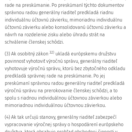
rade na preskúmanie. Po preskúmaní týchto dokumentov
správnou radou generálny riaditeľ predkladá riadnu
individuálnu účtovnú závierku, mimoriadnu individuálnu
účtovnú závierku alebo konsolidovanú účtovnú závierku a
návrh na rozdelenie zisku alebo úhradu strát na
schválenie členskej schôdzi.
32)
(3) Ak osobitný zákon
ukladá európskemu družstvu
povinnosť vyhotoviť výročnú správu, generálny riaditeľ
vyhotovuje výročnú správu, ktorú bez zbytočného odkladu
predkladá správnej rade na preskúmanie. Po jej
preskúmaní správnou radou generálny riaditeľ predkladá
výročnú správu na prerokovanie členskej schôdzi, a to
spolu s riadnou individuálnou účtovnou závierkou alebo
mimoriadnou individuálnou účtovnou závierkou.
(4) Ak tak určujú stanovy, generálny riaditeľ zabezpečí
vypracovanie výročnej správy o hospodárení európskeho
družstva, ktorá obsahuje prehľad obchodnej činnosti v