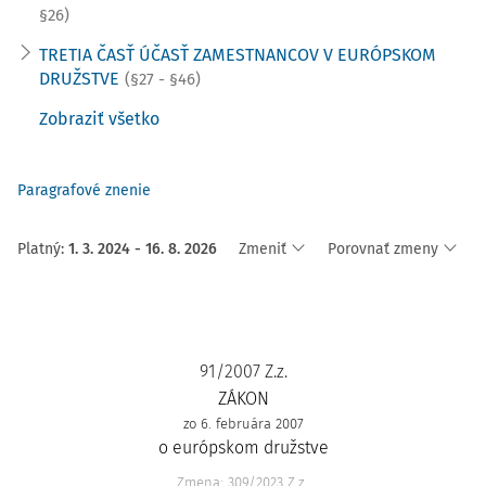
§26)
TRETIA ČASŤ ÚČASŤ ZAMESTNANCOV V EURÓPSKOM
DRUŽSTVE
(§27 - §46)
Zobraziť všetko
Paragrafové znenie
Platný
:
1. 3. 2024 - 16. 8. 2026
Zmeniť
Porovnať zmeny
91/2007 Z.z.
ZÁKON
zo 6. februára 2007
o európskom družstve
Zmena: 309/2023 Z.z.