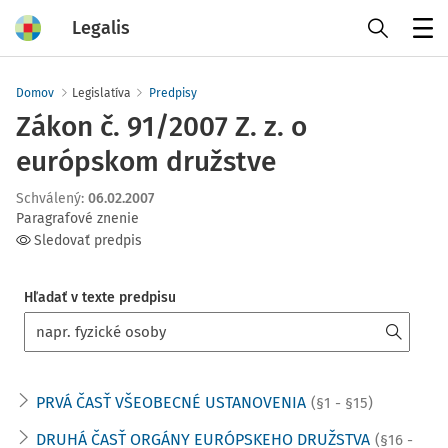
Legalis
Menu
Domov
Legislatíva
Predpisy
Zákon č. 91/2007 Z. z. o
európskom družstve
Schválený
:
06.02.2007
Paragrafové znenie
Sledovať predpis
Hľadať v texte predpisu
PRVÁ ČASŤ VŠEOBECNÉ USTANOVENIA
(§1 - §15)
DRUHÁ ČASŤ ORGÁNY EURÓPSKEHO DRUŽSTVA
(§16 -