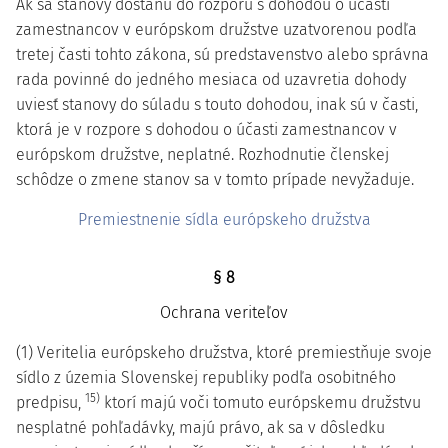
Ak sa stanovy dostanú do rozporu s dohodou o účasti
zamestnancov v európskom družstve uzatvorenou podľa
tretej časti tohto zákona, sú predstavenstvo alebo správna
rada povinné do jedného mesiaca od uzavretia dohody
uviesť stanovy do súladu s touto dohodou, inak sú v časti,
ktorá je v rozpore s dohodou o účasti zamestnancov v
európskom družstve, neplatné. Rozhodnutie členskej
schôdze o zmene stanov sa v tomto prípade nevyžaduje.
Premiestnenie sídla európskeho družstva
§ 8
Ochrana veriteľov
(1) Veritelia európskeho družstva, ktoré premiestňuje svoje
sídlo z územia Slovenskej republiky podľa osobitného
15)
predpisu,
ktorí majú voči tomuto európskemu družstvu
nesplatné pohľadávky, majú právo, ak sa v dôsledku