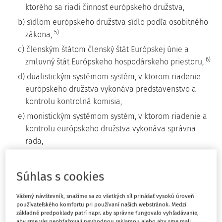
ktorého sa riadi činnosť európskeho družstva,
b) sídlom európskeho družstva sídlo podľa osobitného
5)
zákona,
c) členským štátom členský štát Európskej únie a
6)
zmluvný štát Európskeho hospodárskeho priestoru,
d) dualistickým systémom systém, v ktorom riadenie
európskeho družstva vykonáva predstavenstvo a
kontrolu kontrolná komisia,
e) monistickým systémom systém, v ktorom riadenie a
kontrolu európskeho družstva vykonáva správna
rada,
f) zverejnením zverejnenie v Obchodnom vestníku, ak
tento zákon neustanovuje inak.
Súhlas s cookies
Vážený návštevník, snažíme sa zo všetkých síl prinášať vysokú úroveň
§ 3
používateľského komfortu pri používaní našich webstránok. Medzi
základné predpoklady patrí napr. aby správne fungovalo vyhľadávanie,
aby sme vás neobťažovali nevhodnou reklamou alebo aby sme mali