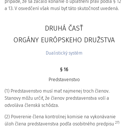
prípade, že sa začalo konanie o uplatnení práv podľa § 12
a 13. V osvedčení však musí byť táto skutočnosť uvedená.
DRUHÁ ČASŤ
ORGÁNY EURÓPSKEHO DRUŽSTVA
Dualistický systém
§ 16
Predstavenstvo
(1) Predstavenstvo musí mať najmenej troch členov.
Stanovy môžu určiť, že členov predstavenstva volí a
odvoláva členská schôdza.
(2) Poverenie člena kontrolnej komisie na vykonávanie
27)
úloh člena predstavenstva podľa osobitného predpisu