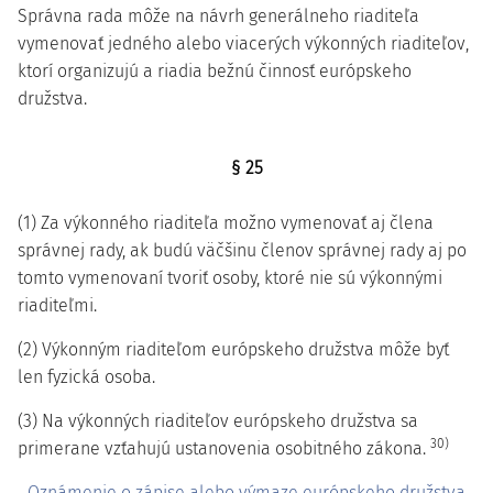
Správna rada môže na návrh generálneho riaditeľa
vymenovať jedného alebo viacerých výkonných riaditeľov,
ktorí organizujú a riadia bežnú činnosť európskeho
družstva.
§ 25
(1) Za výkonného riaditeľa možno vymenovať aj člena
správnej rady, ak budú väčšinu členov správnej rady aj po
tomto vymenovaní tvoriť osoby, ktoré nie sú výkonnými
riaditeľmi.
(2) Výkonným riaditeľom európskeho družstva môže byť
len fyzická osoba.
(3) Na výkonných riaditeľov európskeho družstva sa
30)
primerane vzťahujú ustanovenia osobitného zákona.
Oznámenie o zápise alebo výmaze európskeho družstva