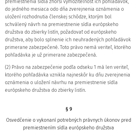
premiestnenia sídla zhorší vymožiteľnosť ich pohľadávok,
do jedného mesiaca odo dňa zverejnenia oznámenia o
uložení rozhodnutia členskej schôdze, ktorým bol
schválený návrh na premiestnenie sídla európskeho
družstva do zbierky listín, požadovať od európskeho
družstva, aby bolo splnenie ich neuhradených pohľadávok
primerane zabezpečené. Toto právo nemá veriteľ, ktorého
pohľadávka je už primerane zabezpečená.
(2) Právo na zabezpečenie podľa odseku 1 má len veriteľ,
ktorého pohľadávka vznikla najneskôr ku dňu zverejnenia
oznámenia o uložení návrhu na premiestnenie sídla
európskeho družstva do zbierky listín.
§ 9
Osvedčenie o vykonaní potrebných právnych úkonov pred
premiestnením sídla európskeho družstva