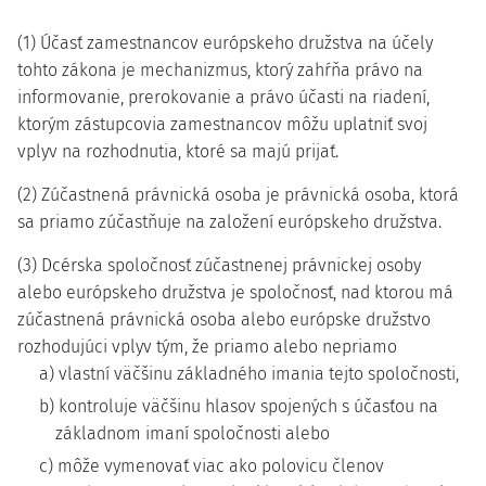
(1) Účasť zamestnancov európskeho družstva na účely
tohto zákona je mechanizmus, ktorý zahŕňa právo na
informovanie, prerokovanie a právo účasti na riadení,
ktorým zástupcovia zamestnancov môžu uplatniť svoj
vplyv na rozhodnutia, ktoré sa majú prijať.
(2) Zúčastnená právnická osoba je právnická osoba, ktorá
sa priamo zúčastňuje na založení európskeho družstva.
(3) Dcérska spoločnosť zúčastnenej právnickej osoby
alebo európskeho družstva je spoločnosť, nad ktorou má
zúčastnená právnická osoba alebo európske družstvo
rozhodujúci vplyv tým, že priamo alebo nepriamo
a) vlastní väčšinu základného imania tejto spoločnosti,
b) kontroluje väčšinu hlasov spojených s účasťou na
základnom imaní spoločnosti alebo
c) môže vymenovať viac ako polovicu členov