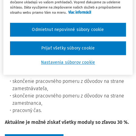
všetkých, ktorí sa denne rozhodujú v citlivých
dočasne ukladajú vo vašom prehliadači. Vopred ďakujeme za udelenie
súhlasu. Dáta využijeme na zlepšovanie našich služieb a prispôsobenie
pracovnoprávnych situáciách, kde chyba môže mať
obsahu webu priamo Vám na mieru.
Viac informácií
závažné právne aj finančné dôsledky.
Odborným garantom všetkých modulov je
prof. JUDr.
Odmietnut nepovinné súbory cookie
Marek Švec, PhD., LL.M
.
Kurzy prinášajú overené poznatky z praxe vrátane
Prijať všetky súbory cookie
aktuálnej judikatúry, konkrétnych postupov a vzorov, ktoré
je možné využiť bezprostredne v podmienkach
Nastavenia súborov cookie
organizácie. V prvej vlne sú dostupné tri kľúčové témy:
skončenie pracovného pomeru z dôvodov na strane
zamestnávateľa,
skončenie pracovného pomeru z dôvodov na strane
zamestnanca,
pracovný čas.
Aktuálne je možné získať všetky moduly so zľavou 30 %.