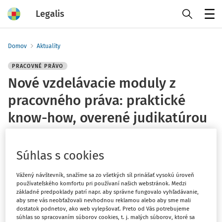
Legalis
Menu
Domov
Aktuality
PRACOVNÉ PRÁVO
Nové vzdelávacie moduly z
pracovného práva: praktické
know-how, overené judikatúrou
Vydané
:
31. 5. 2026
1 minúta čítania
Súhlas s cookies
Portál
pracovnepravo.sk
spustilo
nové vzdelávacie
Vážený návštevník, snažíme sa zo všetkých síl prinášať vysokú úroveň
moduly
zamerané na pracovné právo v praktických
používateľského komfortu pri používaní našich webstránok. Medzi
aplikačných súvislostiach. Vzdelávanie je určené pre HR
základné predpoklady patrí napr. aby správne fungovalo vyhľadávanie,
zamestnancov, vedúcich pracovníkov, právnikov,
aby sme vás neobťažovali nevhodnou reklamou alebo aby sme mali
dostatok podnetov, ako web vylepšovať. Preto od Vás potrebujeme
advokátov aj zástupcov zamestnancov — teda pre
súhlas so spracovaním súborov cookies, t. j. malých súborov, ktoré sa