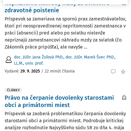
Nepriznanie náhrady mzdy za sviatok a
zdravotné poistenie
Príspevok sa zameriava na spornú prax zamestnávateľov,
ktorí pri neospravedlnenej neprítomnosti zamestnanca v
práci (absencii) pred alebo po sviatku nielenže
nepriznajú zamestnancovi náhradu mzdy za sviatok (čo
Zákonník práce pripúšťa), ale navyše ...
doc. JUDr. Jana Žuľová PhD.
,
doc. JUDr. Marek Švec PhD.,
LL.M., univ. prof.
Vydané:
29. 9. 2025
/
22 minút čítania
ČLÁNKY
Právo na čerpanie dovolenky starostami
obcí a primátormi miest
Príspevok sa zaoberá problematikou čerpania dovolenky
starostami obcí a primátormi miest. Podrobuje kritickej
analýze rozhodnutie Najvyššieho súdu SR zo dňa 4. mája