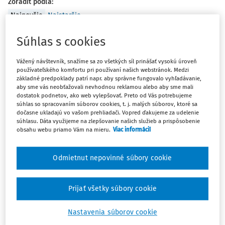
Zoradiť podľa
:
Najnovšie
Najstaršie
Súhlas s cookies
ČLÁNKY
(Ne)prípustnosť kamerových záznamov
Vážený návštevník, snažíme sa zo všetkých síl prinášať vysokú úroveň
ako dôkazných prostriedkov v
používateľského komfortu pri používaní našich webstránok. Medzi
pracovnoprávnych sporoch
základné predpoklady patrí napr. aby správne fungovalo vyhľadávanie,
aby sme vás neobťažovali nevhodnou reklamou alebo aby sme mali
Úvod - kamerový záznam ako dôkazný prostriedok
dostatok podnetov, ako web vylepšovať. Preto od Vás potrebujeme
súhlas so spracovaním súborov cookies, t. j. malých súborov, ktoré sa
Bežnou súčasťou obcí, miest, firemných priestorov i
dočasne ukladajú vo vašom prehliadači. Vopred ďakujeme za udelenie
súkromných obydlí sa stali kamerové systémy. Obrazové
súhlasu. Dáta využijeme na zlepšovanie našich služieb a prispôsobenie
či obrazovo-zvukové záznamy z kamier umiestnených na
obsahu webu priamo Vám na mieru.
Viac informácií
obchodných...
Odmietnut nepovinné súbory cookie
doc. JUDr. Marek Švec PhD., LL.M., univ. prof.
,
doc. JUDr.
Jana Žuľová PhD.
Vydané:
27. 10. 2025
/
45 minút čítania
Prijať všetky súbory cookie
Nastavenia súborov cookie
ČLÁNKY