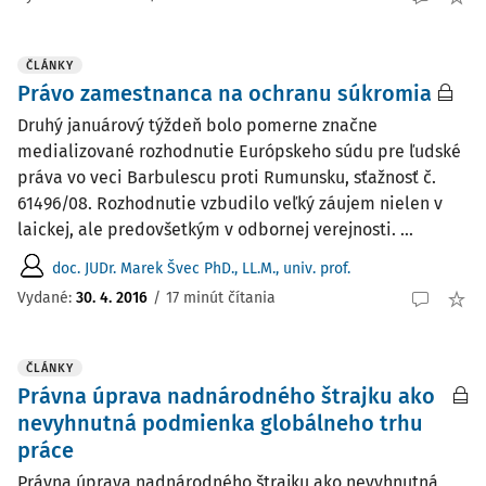
ČLÁNKY
Právo zamestnanca na ochranu súkromia
Druhý januárový týždeň bolo pomerne značne
medializované rozhodnutie Európskeho súdu pre ľudské
práva vo veci Barbulescu proti Rumunsku, sťažnosť č.
61496/08. Rozhodnutie vzbudilo veľký záujem nielen v
laickej, ale predovšetkým v odbornej verejnosti. ...
doc. JUDr. Marek Švec PhD., LL.M., univ. prof.
Vydané:
30. 4. 2016
/
17 minút čítania
ČLÁNKY
Právna úprava nadnárodného štrajku ako
nevyhnutná podmienka globálneho trhu
práce
Právna úprava nadnárodného štrajku ako nevyhnutná