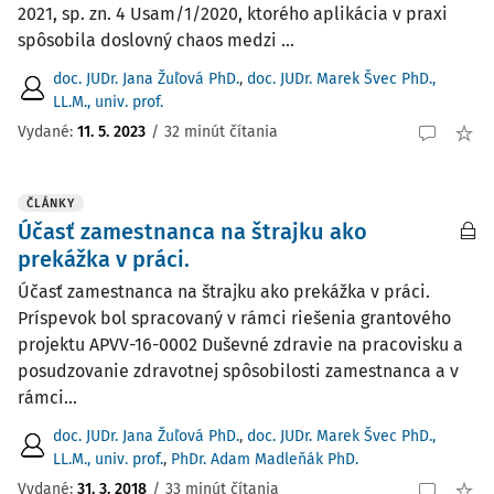
2021, sp. zn. 4 Usam/1/2020, ktorého aplikácia v praxi
spôsobila doslovný chaos medzi ...
doc. JUDr. Jana Žuľová PhD.
,
doc. JUDr. Marek Švec PhD.,
LL.M., univ. prof.
Vydané:
11. 5. 2023
/
32 minút čítania
ČLÁNKY
Účasť zamestnanca na štrajku ako
prekážka v práci.
Účasť zamestnanca na štrajku ako prekážka v práci.
Príspevok bol spracovaný v rámci riešenia grantového
projektu APVV-16-0002 Duševné zdravie na pracovisku a
posudzovanie zdravotnej spôsobilosti zamestnanca a v
rámci...
doc. JUDr. Jana Žuľová PhD.
,
doc. JUDr. Marek Švec PhD.,
LL.M., univ. prof.
,
PhDr. Adam Madleňák PhD.
Vydané:
31. 3. 2018
/
33 minút čítania