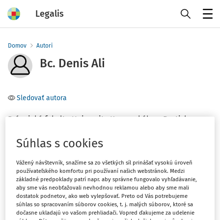
Legalis
Menu
Domov
Autori
Bc. Denis Ali
Sledovať autora
Právnická fakulta Univerzity Komenského v Bratislave
Súhlas s cookies
Téma
Vážený návštevník, snažíme sa zo všetkých síl prinášať vysokú úroveň
Filter
používateľského komfortu pri používaní našich webstránok. Medzi
základné predpoklady patrí napr. aby správne fungovalo vyhľadávanie,
aby sme vás neobťažovali nevhodnou reklamou alebo aby sme mali
dostatok podnetov, ako web vylepšovať. Preto od Vás potrebujeme
1
Počet vyhľadaných dokumentov:
súhlas so spracovaním súborov cookies, t. j. malých súborov, ktoré sa
dočasne ukladajú vo vašom prehliadači. Vopred ďakujeme za udelenie