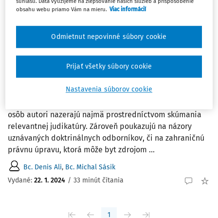
Zoradiť podľa
:
súhlasu. Dáta využijeme na zlepšovanie našich služieb a prispôsobenie
obsahu webu priamo Vám na mieru.
Viac informácií
Najnovšie
Najstaršie
Odmietnut nepovinné súbory cookie
ČLÁNKY
Výška náhrady nemajetkovej ujmy
pozostalých osôb v kontexte recenznej
Prijať všetky súbory cookie
rozhodovacej praxe súdov Slovenskej
republiky
Nastavenia súborov cookie
Na otázku výšky náhrady nemajetkovej ujmy pozostalých
osôb autori nazerajú najmä prostredníctvom skúmania
relevantnej judikatúry. Zároveň poukazujú na názory
uznávaných doktrinálnych odborníkov, či na zahraničnú
právnu úpravu, ktorá môže byt zdrojom ...
Bc. Denis Ali
,
Bc. Michal Sásik
Vydané:
22. 1. 2024
/
33 minút čítania
1